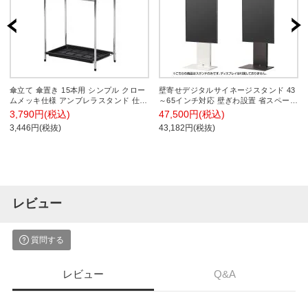
傘立て 傘置き 15本用 シンプル クロー
壁寄せデジタルサイネージスタンド 43
ムメッキ仕様 アンブレラスタンド 仕切
～65インチ対応 壁ぎわ設置 省スペース
り付き 受け皿付き コンパクト 幅475×
DS-W45
3,790円(税込)
47,500円(税込)
奥行285×高さ620mm
3,446円(税抜)
43,182円(税抜)
レビュー
質問する
レビュー
Q&A