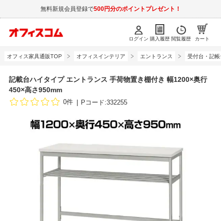
無料新規会員登録で
500円分のポイントプレゼント！
ログイン
購入履歴
閲覧履歴
カート
オフィス家具通販TOP
オフィスインテリア
エントランス
受付台・記帳
記載台ハイタイプ エントランス 手荷物置き棚付き 幅1200×奥行
450×高さ950mm
0件
Pコード:332255