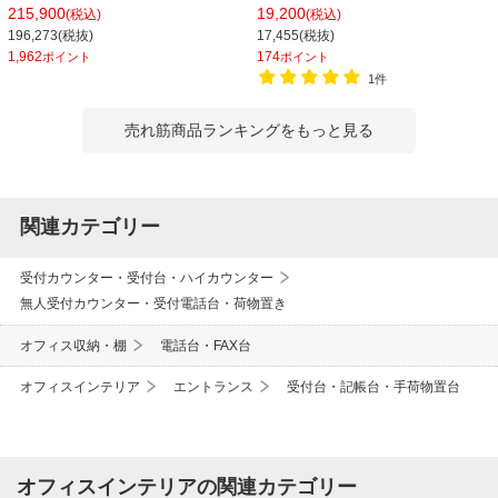
ドセット 電子案内板 デジタルサイネ
215,900
19,200
(税込)
(税込)
ージ 垂直型 メディアを挿すだけの簡
196,273(税抜)
17,455(税抜)
単再生 プラス(PLUS)
1,962
174
ポイント
ポイント
1件
売れ筋商品ランキングをもっと見る
関連カテゴリー
受付カウンター・受付台・ハイカウンター
無人受付カウンター・受付電話台・荷物置き
オフィス収納・棚
電話台・FAX台
オフィスインテリア
エントランス
受付台・記帳台・手荷物置台
オフィスインテリアの関連カテゴリー