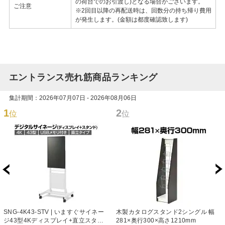
の荷台でのお引渡し)となる場合がございます。
ご注意
※2回目以降の再配送時は、回数分の持ち帰り費用
が発生します。(金額は都度確認致します)
エントランス売れ筋商品ランキング
集計期間：2026年07月07日 - 2026年08月06日
1
2
位
位
SNG-4K43-STV | いますぐサイネー
木製カタログスタンド2シングル 幅
ジ43型4Kディスプレイ+直立スタン
281×奥行300×高さ1210mm