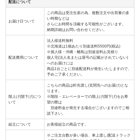
配送について
この商品は受注生産の為、複数注文や出荷量の多
い時期などは
お届け日ついて
さらにお時間を頂戴する可能性がございます。
納期詳細はお問い合わせください。
法人様送料無料
※北海道は1個あたり別途送料5500円(税込)
※個人様・沖縄・離島は別途送料お見積り
配送費用について
個人宅(法人名または屋号の記載がされていない)
へのお届けには
商品1台ごとに別途配送料が発生いたしますので、
予めご了承ください。
こちらの商品は軒先渡し(玄関先へのお届け)とな
ります。
階上げ(階下げ)につ
※階段・エレベーターでの階上げ(階下げ)をお希
いて
望の際は
別途料金が発生する場合がございますのでご相
談下さい。
組立について
お客様組立の商品です。
※ご注文台数が多い場合、車上渡し(配送トラック