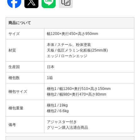
商品について
サイズ
幅1200×奥行450×高さ950mm
本体 / スチール、粉体塗装
材質
天板 / 低圧メラミン化粧板(25mm厚)
エッジ / ローカンエッジ
生産国
日本
梱包数
1箱
梱包1 / 幅1260×奥行510×高さ150mm
梱包サイズ
梱包2 / 幅980×奥行470×高さ80mm
梱包1 / 19kg
梱包重量
梱包2 / 6.6kg
アジャスター付き
備考
グリーン購入法適合商品