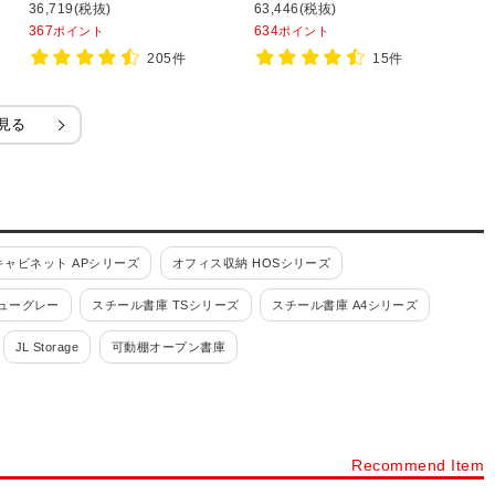
成品 【SIAA】
1050mm/RW45-310D RK45-
8
36,719(税抜)
63,446(税抜)
3
310D 【国産】 【完成品】
367
634
3
ポイント
ポイント
205件
15件
見る
ャビネット APシリーズ
オフィス収納 HOSシリーズ
ューグレー
スチール書庫 TSシリーズ
スチール書庫 A4シリーズ
JL Storage
可動棚オープン書庫
スチール書庫ブラック
その他スチール製書庫・壁面収納
書類整理ケース 高さ880mm
Recommend Item
付・鍵付)
書類整理ケース 書庫内収納型
ファイリングキャビネット