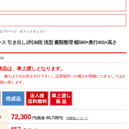
ロアケース・オフィスチェスト
ス 引き出し2列36段 浅型 書類整理 幅590×奥行401×高さ
08
商品は、車上渡しとなります。
為、搬入は十分お気を付け下さい。設置場所への搬入や開梱につきましてはお
お願い致します。
72,300
格
65,728
円(税抜
円)
消費税について