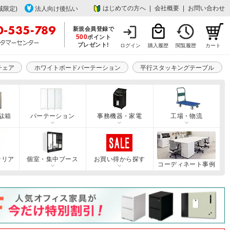
はじめての方へ
|
会社概要
|
お問い合わせ
域限定)
法人向け後払い
新規会員登録で
500
ポイント
プレゼント!
ログイン
購入履歴
閲覧履歴
カート
チェア
ホワイトボードパーテーション
平行スタッキングテーブル
駄箱
パーテーション
事務機器・家電
工場・物流
テリア
個室・集中ブース
お買い得から探す
コーディネート事例