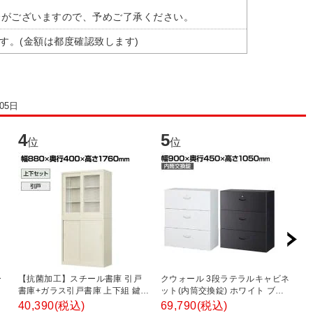
合がございますので、予めご了承ください。
す。(金額は都度確認致します)
05日
4
5
6
位
位
ー
【抗菌加工】スチール書庫 引戸
クウォール 3段ラテラルキャビネ
ス
ー
書庫+ガラス引戸書庫 上下組 鍵付
ット(内筒交換錠) ホワイト ブラ
チ
き オフィス キャビネット 国産 完
ック 幅900×奥行450×高さ
置
40,390
(税込)
69,790
(税込)
4