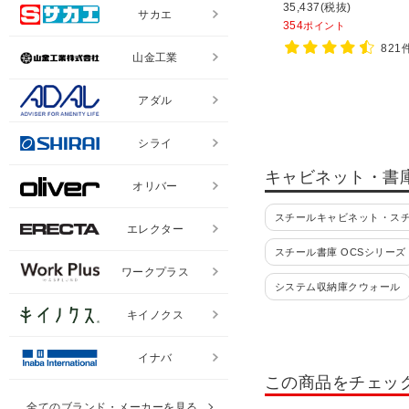
35,437(税抜)
サカエ
354
ポイント
821
山金工業
アダル
シライ
キャビネット・書
オリバー
スチールキャビネット・ス
エレクター
スチール書庫 OCSシリーズ
ワークプラス
システム収納庫クウォール
キイノクス
コンビネーションブロック HO
書類整理棚・小物整理棚・
イナバ
この商品をチェッ
書類整理ケース 高さ880mm
全てのブランド・メーカーを見る