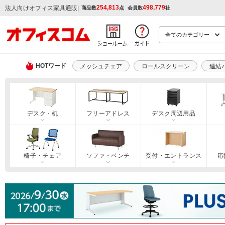
254,813
498,779
|
法人向けオフィス家具通販
商品数
点
会員数
社
HOTワード
メッシュチェア
ロールスクリーン
連結
デスク・机
フリーアドレス
デスク周辺用品
椅子・チェア
ソファ・ベンチ
受付・エントランス
応