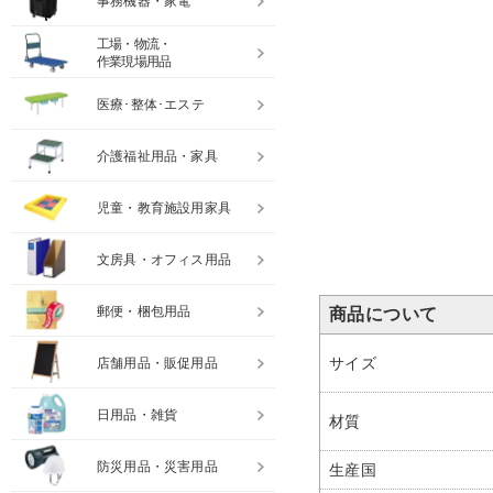
事務機器・家電
工場・物流・
作業現場用品
医療･整体･エステ
介護福祉用品・家具
児童・教育施設用家具
文房具・オフィス用品
郵便・梱包用品
商品について
サイズ
店舗用品・販促用品
日用品・雑貨
材質
防災用品・災害用品
生産国