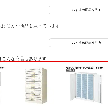
ット
小物整理ケース 高さ700mm(錠付・鍵付)
小物整理ケース 高さ880mm(錠
おすすめ商品を見る
ケース
マップケース
木製キャビネット・木製ラック・木製書庫
サイズ
ルボ2.0
Jeシリーズ
木製可動棚シェルフ Jシリーズ
木製キャビネット 
人はこんな商品も買っています
セルボ
木製キャビネット ペスパ
木製キャビネット ペスパ2.0 古木調
木
木製収納・シェルフ
隙間収納
木製役員用家具
チェスト・たんす
おすすめ商品を見る
棚・書棚・コミックラック
ファントーニ ストレージ
ストレージ KK2
役
はこんな商品もあります
ネット
ガラス戸書庫・ガラス扉キャビネット
片開き書庫・片開きキャビネッ
ロッカー
組み合わせ書庫(セット書庫)
その他扉タイプ書庫