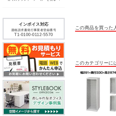
耐火ファイリングキャビネ
レターケース
ペーパー
インボイス対応
木製システムキャビネット セ
この商品を買った
適格請求書発行事業者登録番号
T1-0100-0112-5570
木製システムキャビネット 
役員収納家具 OXシリーズ
木製フィットラック
本
このカテゴリーに
両開き書庫・両開きキャビ
パーソナルロッカー・個人