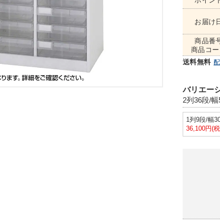
ポイン
お届け
商品番
商品コー
送料無料
バリエーシ
2列36段/幅
1列9段/幅3
36,100円(