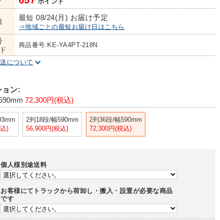
657
ト
ポイント
最短 08/24(月) お届け予定
日
⇒地域ごとの最短お届け日はこちら
号
商品番号:KE-YA4PT-218N
ド
配送について
ョン:
590mm
72,300円(税込)
03mm
2列18段/幅590mm
2列36段/幅590mm
税込)
56,900円(税込)
72,300円(税込)
個人様別途送料
お客様にてトラックから荷卸し・搬入・設置が必要な商品
です