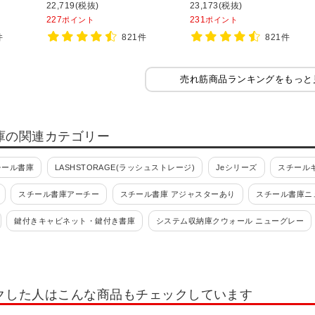
1100mm
1100mm
22,719(税抜)
23,173(税抜)
227
231
ポイント
ポイント
件
821件
821件
売れ筋商品ランキングをもっと
庫の関連カテゴリー
チール書庫
LASHSTORAGE(ラッシュストレージ)
Jeシリーズ
スチールキ
スチール書庫アーチー
スチール書庫 アジャスターあり
スチール書庫ニ
鍵付きキャビネット・鍵付き書庫
システム収納庫クウォール ニューグレー
S(旧NHS)
エスキャビネット
スチール書庫 L6シリーズ
シンライン
書類整理ケース
フロアケース・オフィスチェスト
書類整理ケース 高さ700mm
クした人はこんな商品もチェックしています
(錠付・鍵付)
書類整理ケース デスク周辺型
書類整理ケース デスク周辺型(錠