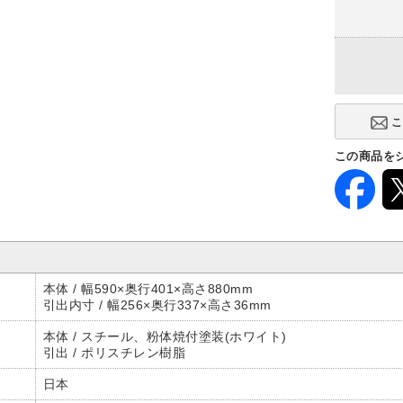
この商品を
本体 / 幅590×奥行401×高さ880mm
引出内寸 / 幅256×奥行337×高さ36mm
本体 / スチール、粉体焼付塗装(ホワイト)
引出 / ポリスチレン樹脂
日本