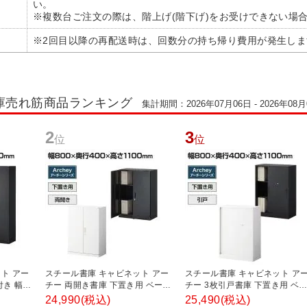
い。
※複数台ご注文の際は、階上げ(階下げ)をお受けできない場
※2回目以降の再配送時は、回数分の持ち帰り費用が発生しま
庫売れ筋商品ランキング
集計期間：2026年07月06日 - 2026年08月
2
3
位
位
ト アー
スチール書庫 キャビネット アー
スチール書庫 キャビネット ア
付き 幅
チー 両開き書庫 下置き用 ベース
チー 3枚引戸書庫 下置き用 ベ
0mm
付き 幅800×奥行400×高さ
ス付き 幅800×奥行400×高さ
24,990
(税込)
25,490
(税込)