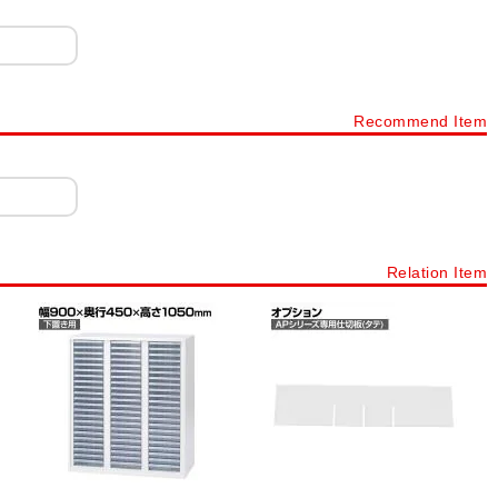
付・鍵付)
小物整理ケース デスク周辺型(錠付・鍵付)
コンビ書庫
オーダーラックタナリオ
木製書庫 Variest
NF
木製キャビネット WD
木製キャビネット レモダ
Recommend Item
製キャビネット メティオ
木製キューブボックス 積み重ね収納
カラーボックス
フリーラック・壁面収納
ディスプレイラック
員用家具
扉タイプから探す
オープン書庫・オープンキャビネット
Relation Item
ト
引き戸書庫・引き戸キャビネット
ラテラル書庫・引き出し書庫