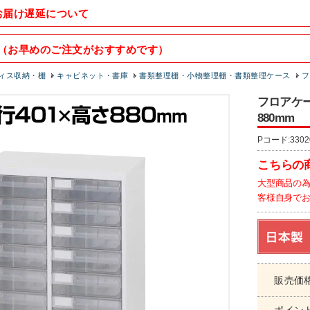
お届け遅延について
（お早めのご注文がおすすめです）
ィス収納・棚
キャビネット・書庫
書類整理棚・小物整理棚・書類整理ケース
フ
フロアケー
880mm
Pコード:3302
こちらの
大型商品の
客様自身で
販売価