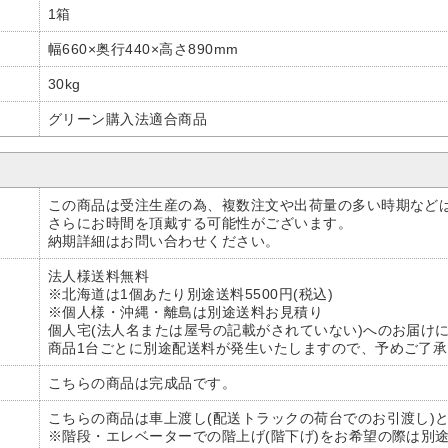
1箱
幅660×奥行440×高さ890mm
30kg
グリーン購入法適合商品
この商品は受注生産の為、複数注文や出荷量の多い時期など
さらにお時間を頂戴する可能性がございます。
納期詳細はお問い合わせください。
法人様送料無料
※北海道は1個あたり別途送料5500円(税込)
※個人様・沖縄・離島は別途送料お見積り
個人宅(法人名または屋号の記載がされていない)へのお届け
商品1台ごとに別途配送料が発生いたしますので、予めご了
こちらの商品は完成品です。
こちらの商品は車上渡し(配送トラックの荷台でのお引渡し)
※階段・エレベーターでの階上げ(階下げ)をお希望の際は別