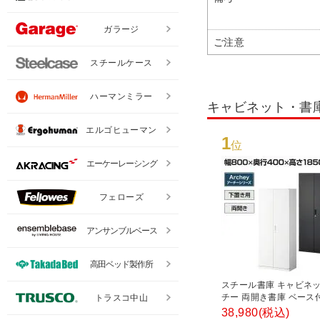
ガラージ
ご注意
スチールケース
ハーマンミラー
キャビネット・書
エルゴヒューマン
1
位
エーケーレーシング
フェローズ
アンサンブルベース
高田ベッド製作所
スチール書庫 キャビネッ
チー 両開き書庫 ベース
トラスコ中山
800×奥行400×高さ185
38,980
(税込)