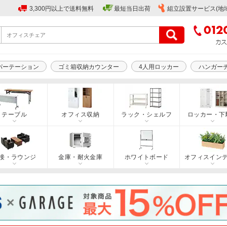
3,300円以上で送料無料
最短当日出荷
組立設置サービス(地
パーテーション
ゴミ箱収納カウンター
4人用ロッカー
ハンガー
テーブル
オフィス収納
ラック・シェルフ
ロッカー・下
接・ラウンジ
金庫・耐火金庫
ホワイトボード
オフィスイン