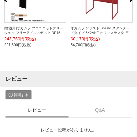
[増設用]オカムラ プロユニットフリー
オカムラ ソリスト Soliste スタンダー
ウェイ フリーアドレスデスク DP15LE
ドタイプ 3K2ANF オフィスデスク 平机
両面ジョイント パネル脚 配線カバー開
幅1000×奥行600×高さ720mm 幕板付き
243,760円(税込)
60,170円(税込)
閉式 幅1800×奥行1200×高さ720mm
配線ダクト付き 塗装天板 フレーム脚
221,600円(税抜)
54,700円(税抜)
(オレンジレッド) 天板(ブラック/ホワイ
ト)
レビュー
質問する
レビュー
Q&A
レビュー投稿がありません。