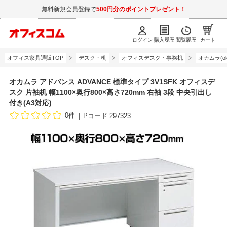
無料新規会員登録で
500円分のポイントプレゼント！
ログイン
購入履歴
閲覧履歴
カート
オフィス家具通販TOP
デスク・机
オフィスデスク・事務机
オカムラ(ok
オカムラ アドバンス ADVANCE 標準タイプ 3V1SFK オフィスデ
スク 片袖机 幅1100×奥行800×高さ720mm 右袖 3段 中央引出し
付き(A3対応)
0件
Pコード:297323