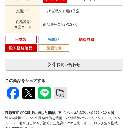
お届け日
1ヵ月前後でお届け予定
商品番号
商品番号:OK-3V1SFK
商品コード
この商品をシェアする
種類豊富でPC環境に適した機能。アドバンス/右3段片袖1100 パネル脚
対向&隣接デスクへの配線機能を装備。2分割配線カバー&ダクト、中央&ペ
ントレー引き出し付き。袖箱は上段高65mm仕様、オールロック錠を搭載。