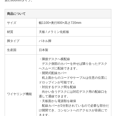
奥行800mmタイプ。
商品について
サイズ
幅1100×奥行800×高さ720mm
材質
天板 / メラミン化粧板
脚タイプ
パネル脚
生産国
日本製
・隣接デスクへ横配線
デスク側部のカバーを外せば隣り合ったデスク
へスムーズに配線できます。
・開閉式配線カバー
机上面からのコードやケーブルは任意の位置に
ドロップインが可能です。
・対抗するデスク間を配線
向かい合うデスクには対応デスク用の配線口を
ワイヤリング機能
通して通線できます。
・天板面から電源類を確保
配線カバーが2分割されているので必要な部分だ
け開閉でき、コンセントへのアクセスが容易にで
きます。