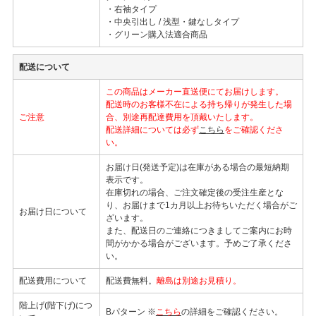
・右袖タイプ
・中央引出し / 浅型・鍵なしタイプ
・グリーン購入法適合商品
配送について
この商品はメーカー直送便にてお届けします。
配送時のお客様不在による持ち帰りが発生した場
ご注意
合、別途再配達費用を頂戴いたします。
配送詳細については必ず
こちら
をご確認くださ
い。
お届け日(発送予定)は在庫がある場合の最短納期
表示です。
在庫切れの場合、ご注文確定後の受注生産とな
り、お届けまで1カ月以上お待ちいただく場合がご
お届け日について
ざいます。
また、配送日のご連絡につきましてご案内にお時
間がかかる場合がございます。予めご了承くださ
い。
配送費用について
配送費無料。
離島は別途お見積り。
階上げ(階下げ)につ
Bパターン ※
こちら
の詳細をご確認ください。