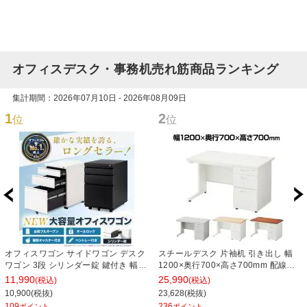
オフィスデスク・事務机売れ筋商品ランキング
集計期間：2026年07月10日 - 2026年08月09日
1
2
位
位
オフィスワゴン サイドワゴン デスク
スチールデスク 片袖机 引き出し 幅
ワゴン 3段 シリンダー錠 鍵付き 幅
1200×奥行700×高さ700mm 配線穴
390×奥行510×高さ600mm【ホワイ
事務机 ビジネスデスク
11,990
25,990
(税込)
(税込)
ト・ブラック】
10,900(税抜)
23,628(税抜)
109
236
ポイント
ポイント