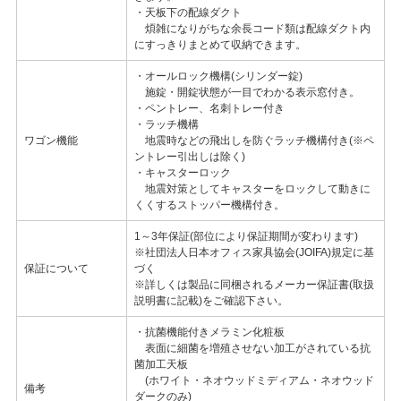
・天板下の配線ダクト
煩雑になりがちな余長コード類は配線ダクト内
にすっきりまとめて収納できます。
・オールロック機構(シリンダー錠)
施錠・開錠状態が一目でわかる表示窓付き。
・ペントレー、名刺トレー付き
・ラッチ機構
ワゴン機能
地震時などの飛出しを防ぐラッチ機構付き(※ペ
ントレー引出しは除く)
・キャスターロック
地震対策としてキャスターをロックして動きに
くくするストッパー機構付き。
1～3年保証(部位により保証期間が変わります)
※社団法人日本オフィス家具協会(JOIFA)規定に基
保証について
づく
※詳しくは製品に同梱されるメーカー保証書(取扱
説明書に記載)をご確認下さい。
・抗菌機能付きメラミン化粧板
表面に細菌を増殖させない加工がされている抗
菌加工天板
(ホワイト・ネオウッドミディアム・ネオウッド
備考
ダークのみ)