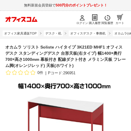
無料新規会員登録で
500円分のポイントプレゼント！
ログイン
購入履歴
閲覧履歴
カート
オフィス家具通販TOP
デスク・机
オフィスデスク・事務机
オカムラ(ok
オカムラ ソリスト Soliste ハイタイプ 3K21ED MHF1 オフィス
デスク スタンディングデスク 台形天板(右タイプ) 幅1400×奥行
700×高さ1000mm 幕板付き 配線ダクト付き メラミン天板 フレー
ム脚(オレンジレッド) 天板(ホワイト)
0件
Pコード:296951