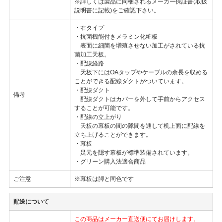
※詳しくは製品に同梱されるメーカー保証書(取扱
説明書に記載)をご確認下さい。
・右タイプ
・抗菌機能付きメラミン化粧板
表面に細菌を増殖させない加工がされている抗
菌加工天板。
・配線経路
天板下にはOAタップやケーブルの余長を収める
ことができる配線ダクトがついています。
・配線ダクト
備考
配線ダクトはカバーを外して手前からアクセス
することが可能です。
・配線の立上がり
天板の幕板の間の隙間を通して机上面に配線を
立ち上げることができます。
・幕板
足元を隠す幕板が標準装備されています。
・グリーン購入法適合商品
ご注意
※幕板は脚と同色です
配送について
この商品はメーカー直送便にてお届けします。