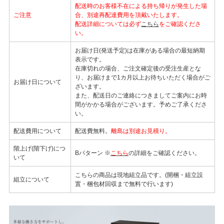
配送時のお客様不在による持ち帰りが発生した場
ご注意
合、別途再配達費用を頂戴いたします。
配送詳細については必ず
こちら
をご確認くださ
い。
お届け日(発送予定)は在庫がある場合の最短納期
表示です。
在庫切れの場合、ご注文確定後の受注生産とな
り、お届けまで1カ月以上お待ちいただく場合がご
お届け日について
ざいます。
また、配送日のご連絡につきましてご案内にお時
間がかかる場合がございます。予めご了承くださ
い。
配送費用について
配送費無料。
離島は別途お見積り。
階上げ(階下げ)につ
Bパターン ※
こちら
の詳細をご確認ください。
いて
こちらの商品は現地組立品です。(開梱・組立設
組立について
置・梱包材回収まで無料で行います)