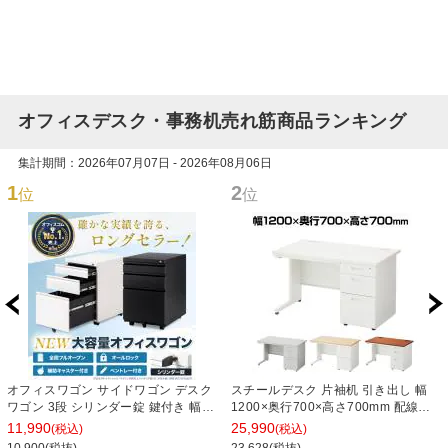
オフィスデスク・事務机売れ筋商品ランキング
集計期間：2026年07月07日 - 2026年08月06日
1
2
位
位
オフィスワゴン サイドワゴン デスク
スチールデスク 片袖机 引き出し 幅
ワゴン 3段 シリンダー錠 鍵付き 幅
1200×奥行700×高さ700mm 配線穴
390×奥行510×高さ600mm【ホワイ
事務机 ビジネスデスク
11,990
25,990
(税込)
(税込)
ト・ブラック】
10,900(税抜)
23,628(税抜)