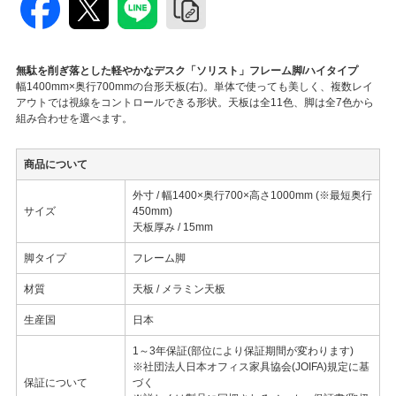
無駄を削ぎ落とした軽やかなデスク「ソリスト」フレーム脚/ハイタイプ
幅1400mm×奥行700mmの台形天板(右)。単体で使っても美しく、複数レイ
アウトでは視線をコントロールできる形状。天板は全11色、脚は全7色から
組み合わせを選べます。
商品について
外寸 / 幅1400×奥行700×高さ1000mm (※最短奥行
サイズ
450mm)
天板厚み / 15mm
脚タイプ
フレーム脚
材質
天板 / メラミン天板
生産国
日本
1～3年保証(部位により保証期間が変わります)
※社団法人日本オフィス家具協会(JOIFA)規定に基
保証について
づく