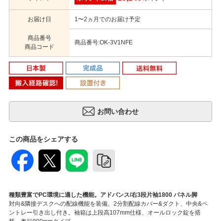
お届け日
1〜2ヵ月でのお届け予定
商品番号
商品番号:OK-3V1NFE
商品コード
この商品をシェアする
種類豊富でPC環境に適した機能。アドバンス/右3段片袖1800 パネル脚
対向&隣接デスクへの配線機能を装備。2分割配線カバー&ダクト、中央&ペ
ントレー引き出し付き。袖箱は上段高107mm仕様、オールロック錠を搭