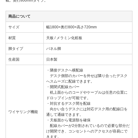
載。奥行800mmタイプ。
商品について
サイズ
幅1800×奥行800×高さ720mm
材質
天板 / メラミン化粧板
脚タイプ
パネル脚
生産国
日本製
・隣接デスクへ横配線
デスク側部のカバーを外せば隣り合ったデスク
へスムーズに配線できます。
・開閉式配線カバー
机上面からのコードやケーブルは任意の位置に
ドロップインが可能です。
・対抗するデスク間を配線
向かい合うデスクには対応デスク用の配線口を
ワイヤリング機能
通して通線できます。
・天板面から電源類を確保
配線カバーが2分割されているので必要な部分だ
け開閉でき、コンセントへのアクセスが容易にで
きます。