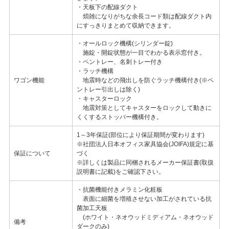
・天板下の配線ダクト
煩雑になりがちな余長コード類は配線ダクト内
にすっきりまとめて収納できます。
・オールロック機構(シリンダー錠)
施錠・開錠状態が一目でわかる表示窓付き。
・ペントレー、名刺トレー付き
・ラッチ機構
ワゴン機能
地震時などの飛出しを防ぐラッチ機構付き(※ペ
ントレー引出しは除く)
・キャスターロック
地震対策としてキャスターをロックして動きに
くくするストッパー機構付き。
1～3年保証(部位により保証期間が変わります)
※社団法人日本オフィス家具協会(JOIFA)規定に基
保証について
づく
※詳しくは製品に同梱されるメーカー保証書(取扱
説明書に記載)をご確認下さい。
・抗菌機能付きメラミン化粧板
表面に細菌を増殖させない加工がされている抗
菌加工天板
(ホワイト・ネオウッドミディアム・ネオウッド
備考
ダークのみ)