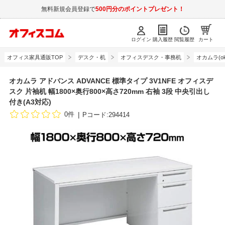
無料新規会員登録で
500円分のポイントプレゼント！
ログイン
購入履歴
閲覧履歴
カート
オフィス家具通販TOP
デスク・机
オフィスデスク・事務机
オカムラ(ok
オカムラ アドバンス ADVANCE 標準タイプ 3V1NFE オフィスデ
スク 片袖机 幅1800×奥行800×高さ720mm 右袖 3段 中央引出し
付き(A3対応)
0件
Pコード:294414