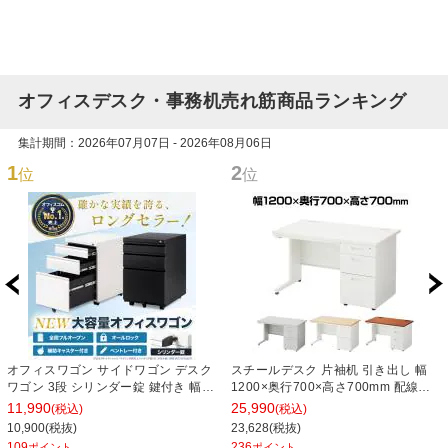
オフィスデスク・事務机売れ筋商品ランキング
集計期間：2026年07月07日 - 2026年08月06日
1
2
位
位
オフィスワゴン サイドワゴン デスク
スチールデスク 片袖机 引き出し 幅
ワゴン 3段 シリンダー錠 鍵付き 幅
1200×奥行700×高さ700mm 配線穴
390×奥行510×高さ600mm【ホワイ
事務机 ビジネスデスク
11,990
25,990
(税込)
(税込)
ト・ブラック】
10,900(税抜)
23,628(税抜)
109
236
ポイント
ポイント