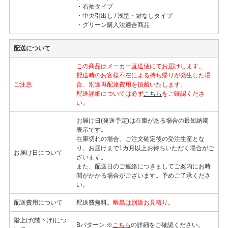
・右袖タイプ
・中央引出し / 浅型・鍵なしタイプ
・グリーン購入法適合商品
配送について
この商品はメーカー直送便にてお届けします。
配送時のお客様不在による持ち帰りが発生した場
ご注意
合、別途再配達費用を頂戴いたします。
配送詳細については必ず
こちら
をご確認くださ
い。
お届け日(発送予定)は在庫がある場合の最短納期
表示です。
在庫切れの場合、ご注文確定後の受注生産とな
り、お届けまで1カ月以上お待ちいただく場合がご
お届け日について
ざいます。
また、配送日のご連絡につきましてご案内にお時
間がかかる場合がございます。予めご了承くださ
い。
配送費用について
配送費無料。
離島は別途お見積り。
階上げ(階下げ)につ
Bパターン ※
こちら
の詳細をご確認ください。