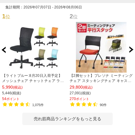
集計期間：2026年07月07日 - 2026年08月06日
1
2
位
位
【ライトブルー:8月20日入荷予定】
【2脚セット】プレソナ ミーティング
メッシュチェア チャットチェア ラン
チェア スタッキングチェア キャスタ
バーサポート オフィスチェア デスク
ー付き 座面クッション 幅570×奥行
5,990
29,800
(税込)
(税込)
チェア 会議椅子 幅580×奥行580×高
565×高さ805mm 会議室 収納 法人
5,446(税抜)
27,091(税抜)
さ835-930mm
大人数 重ねる 会議用椅子 会議用チェ
54
270
ポイント
ポイント
ア
1,075件
90件
売れ筋商品ランキングをもっと見る