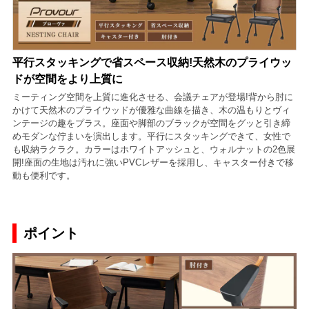
平行スタッキングで省スペース収納!天然木のプライウッ
ドが空間をより上質に
ミーティング空間を上質に進化させる、会議チェアが登場!背から肘に
かけて天然木のプライウッドが優雅な曲線を描き、木の温もりとヴィ
ンテージの趣をプラス。座面や脚部のブラックが空間をグッと引き締
めモダンな佇まいを演出します。平行にスタッキングできて、女性で
も収納ラクラク。カラーはホワイトアッシュと、ウォルナットの2色展
開!座面の生地は汚れに強いPVCレザーを採用し、キャスター付きで移
動も便利です。
ポイント