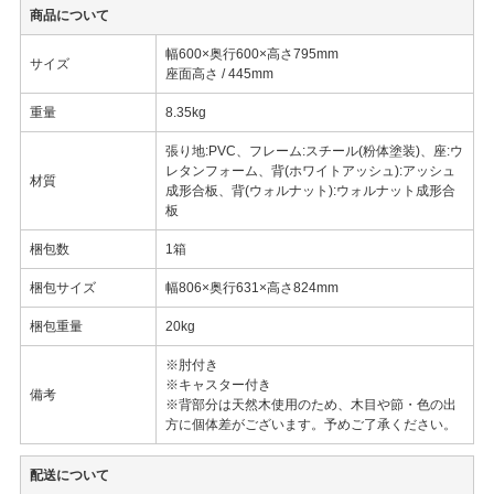
商品について
幅600×奥行600×高さ795mm
サイズ
座面高さ / 445mm
重量
8.35kg
張り地:PVC、フレーム:スチール(粉体塗装)、座:ウ
レタンフォーム、背(ホワイトアッシュ):アッシュ
材質
成形合板、背(ウォルナット):ウォルナット成形合
板
梱包数
1箱
梱包サイズ
幅806×奥行631×高さ824mm
梱包重量
20kg
※肘付き
※キャスター付き
備考
※背部分は天然木使用のため、木目や節・色の出
方に個体差がございます。予めご了承ください。
配送について