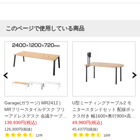
このページで使用している商品
Garage(ガラージ) MR2412 |
U型ミーティングテーブル2 モ
MRフリースタイルデスク フリ
ニタースタンドセット 配線ボッ
ーアドレスデスク 会議テーブル
クス付き 幅1600×奥行900×高さ
配線収納付き 幅2400×奥行
138,930円(税込)
720mm 会議用テーブル【ホワ
49,980円(税込)
1200×高さ720mm
イト・チャコールグレー:販売終
126,300円(税抜)
45,437円(税抜)
了】
12件
16件