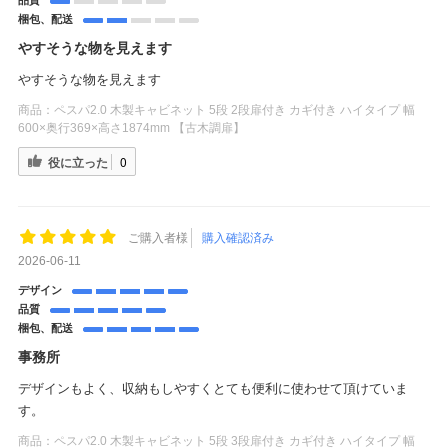
梱包、配送
やすそうな物を見えます
やすそうな物を見えます
商品：
ペスパ2.0 木製キャビネット 5段 2段扉付き カギ付き ハイタイプ 幅
600×奥行369×高さ1874mm 【古木調扉】
役に立った
0
ご購入者様
購入確認済み
2026-06-11
デザイン
品質
梱包、配送
事務所
デザインもよく、収納もしやすくとても便利に使わせて頂けていま
す。
商品：
ペスパ2.0 木製キャビネット 5段 3段扉付き カギ付き ハイタイプ 幅