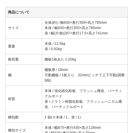
商品について
全体(約) / 幅600×奥行369×高さ785mm
サイズ
本体 / 幅600×奥行350×高さ785mm
扉 / 幅(片側)287×奥行17.5×高さ741mm
本体 / 12.5kg
重量
扉 / 4.92kg
耐荷重
棚板1枚あたり20kg
棚板厚 / 18mm
棚
可動棚板 / 1枚入り、32mmピッチで上下可動(調整
9段)
本体 / 強化紙化粧板、フラッシュ構造、パーティ
クルボード
材質
扉 / メラミン樹脂化粧板、フラッシュハニカム構
造、パーティクルボード
梱包数
2 箱(※本体 / 1、扉 / 1)
本体 / 幅875×奥行430×高さ128mm
梱包サイズ
扉 / 幅920×奥行395×高さ75mm