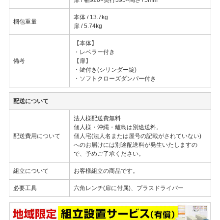
本体 / 13.7kg
梱包重量
扉 / 5.74kg
【本体】
・レベラー付き
備考
【扉】
・鍵付き(シリンダー錠)
・ソフトクローズダンパー付き
配送について
法人様配送費無料
個人様・沖縄・離島は別途送料。
配送費用について
個人宅(法人名または屋号の記載がされていない)
へのお届けには別途配送料が発生いたしますの
で、予めご了承ください。
組立について
お客様組立の商品です。
必要工具
六角レンチ(扉に付属)、プラスドライバー