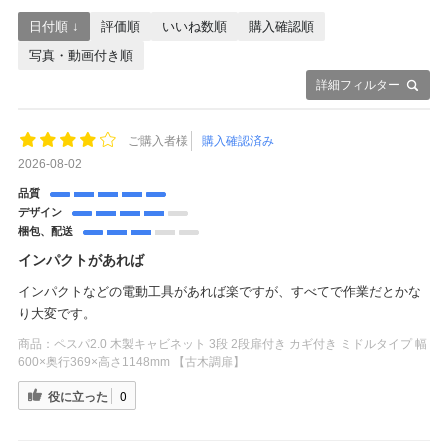
日付順 ↓
評価順
いいね数順
購入確認順
写真・動画付き順
詳細フィルター
ご購入者様
購入確認済み
2026-08-02
品質
デザイン
梱包、配送
インパクトがあれば
インパクトなどの電動工具があれば楽ですが、すべてで作業だとかな
り大変です。
商品：
ペスパ2.0 木製キャビネット 3段 2段扉付き カギ付き ミドルタイプ 幅
600×奥行369×高さ1148mm 【古木調扉】
役に立った
0