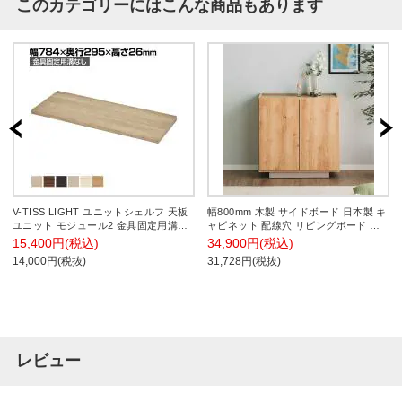
このカテゴリーにはこんな商品もあります
V-TISS LIGHT ユニットシェルフ 天板
幅800mm 木製 サイドボード 日本製 キ
ユニット モジュール2 金具固定用溝な
ャビネット 配線穴 リビングボード お
し 幅784×奥行295×高さ26mm
しゃれ 収納棚 可動棚 リビング 収納 国
15,400円(税込)
34,900円(税込)
産 北欧 ナチュラル オフィス 事務所 モ
14,000円(税抜)
31,728円(税抜)
デルルーム
レビュー