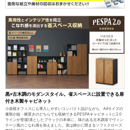
黒×古木調のモダンスタイル。省スペースに設置できる扉
付き木製キャビネット
小規模オフィスにも導入しやすいコンパクト設計ながら、A4サイズの
書類が縦・横置きのどちらでも収納できるPESPAキャビネットに2.0
ラインが登場!凛としたブラックの本体に、味のある古木調扉でヴィン
テージ風のこなれ感を加えました。扉は静かに閉まるソフトクローズ