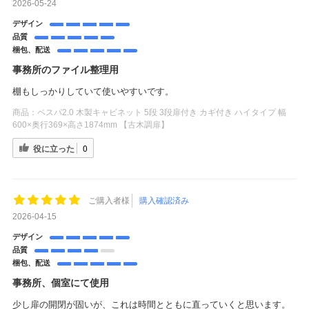
2026-05-24
デザイン
品質
梱包、配送
事務所のファイル整理用
棚もしっかりしていて使いやすいです。
商品：
ペスパ2.0 木製キャビネット 5段 3段扉付き カギ付き ハイタイプ 幅
600×奥行369×高さ1874mm 【古木調扉】
役に立った
0
ご購入者様
購入確認済み
2026-04-15
デザイン
品質
梱包、配送
事務所、個室にて使用
少し扉の開閉が固いが、これは時間とともに直っていくと思います。