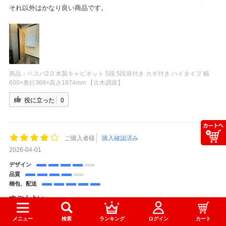
それ以外はかなり良い商品です。
商品：
ペスパ2.0 木製キャビネット 5段 5段扉付き カギ付き ハイタイプ 幅
600×奥行369×高さ1874mm 【古木調扉】
役に立った
0
ご購入者様
購入確認済み
2026-04-01
デザイン
品質
梱包、配送
すごくよい
事務所に置いてます
メニュー
検索
ランキング
ログイン
カート