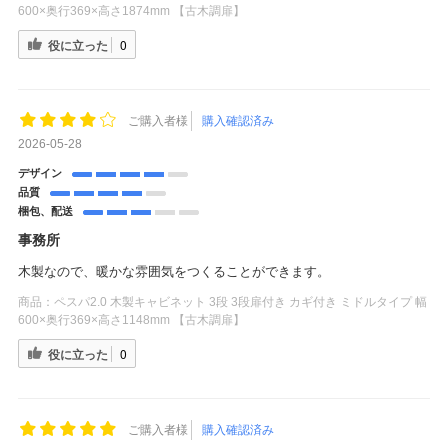
600×奥行369×高さ1874mm 【古木調扉】
役に立った
0
ご購入者様
購入確認済み
2026-05-28
デザイン
品質
梱包、配送
事務所
木製なので、暖かな雰囲気をつくることができます。
商品：
ペスパ2.0 木製キャビネット 3段 3段扉付き カギ付き ミドルタイプ 幅
600×奥行369×高さ1148mm 【古木調扉】
役に立った
0
ご購入者様
購入確認済み