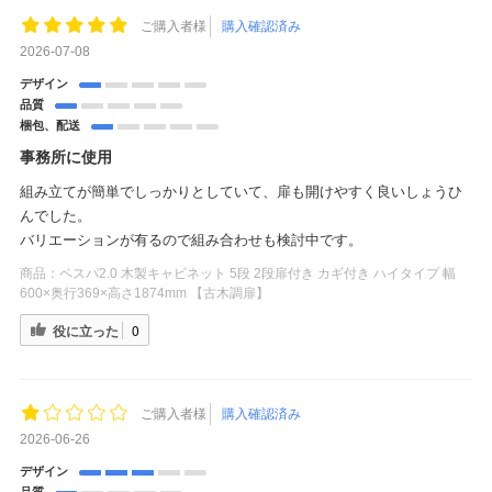
ご購入者様
購入確認済み
2026-07-08
デザイン
品質
梱包、配送
事務所に使用
組み立てが簡単でしっかりとしていて、扉も開けやすく良いしょうひ
んでした。
バリエーションが有るので組み合わせも検討中です。
商品：
ペスパ2.0 木製キャビネット 5段 2段扉付き カギ付き ハイタイプ 幅
600×奥行369×高さ1874mm 【古木調扉】
役に立った
0
ご購入者様
購入確認済み
2026-06-26
デザイン
品質