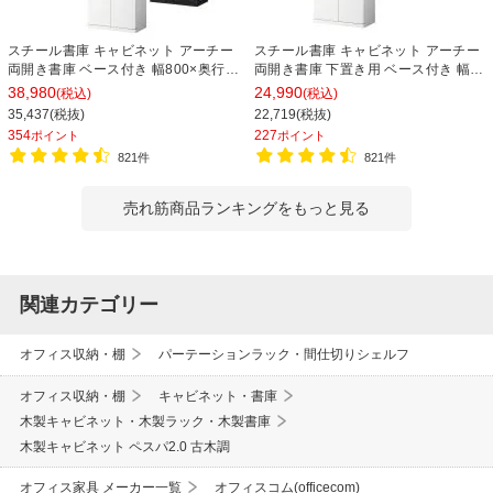
スチール書庫 キャビネット アーチー
スチール書庫 キャビネット アーチー
両開き書庫 ベース付き 幅800×奥行
両開き書庫 下置き用 ベース付き 幅
400×高さ1850mm
800×奥行400×高さ1100mm
38,980
24,990
(税込)
(税込)
35,437(税抜)
22,719(税抜)
354
227
ポイント
ポイント
821件
821件
売れ筋商品ランキングをもっと見る
関連カテゴリー
オフィス収納・棚
パーテーションラック・間仕切りシェルフ
オフィス収納・棚
キャビネット・書庫
木製キャビネット・木製ラック・木製書庫
木製キャビネット ペスパ2.0 古木調
オフィス家具 メーカー一覧
オフィスコム(officecom)