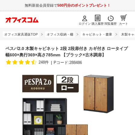
無料新規会員登録で
500円分のポイントプレゼント！
ログイン
購入履歴
閲覧履歴
カート
オフィス家具通販TOP
オフィス収納・棚
キャビネット・書庫
木製キャ
ペスパ2.0 木製キャビネット 2段 2段扉付き カギ付き ロータイプ
幅600×奥行369×高さ785mm 【ブラック×古木調扉】
248件
Pコード:288486