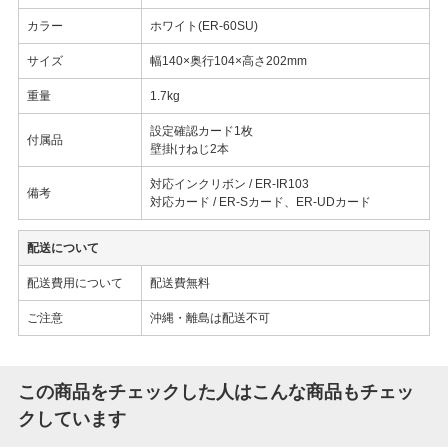
カラー
ホワイト(ER-60SU)
サイズ
幅140×奥行104×高さ202mm
重量
1.7kg
設定確認カード1枚
付属品
壁掛けねじ2本
対応インクリボン / ER-IR103
備考
対応カード / ER-Sカード、ER-UDカード
配送について
配送費用について
配送費無料
ご注意
沖縄・離島は配送不可
この商品をチェックした人はこんな商品もチェッ
クしています