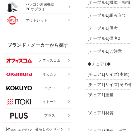
[テーブル1]機能・特徴
パソコン周辺機器
PCサプライ
[テーブル1]組み立て
アウトレット
[テーブル1]備考
[テーブル1]備考2
ブランド・メーカーから探す
[テーブル1]ご注意
オフィスコム
◆チェア1◆
[チェア1]サイズ(本体)
オカムラ
[チェア1]サイズ(その他
コクヨ
[チェア1]重量
イトーキ
[チェア1]材質
プラス
暮らしのデザイン