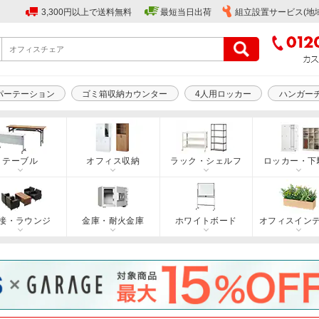
3,300円以上で送料無料
最短当日出荷
組立設置サービス(地
パーテーション
ゴミ箱収納カウンター
4人用ロッカー
ハンガー
テーブル
オフィス収納
ラック・シェルフ
ロッカー・下
接・ラウンジ
金庫・耐火金庫
ホワイトボード
オフィスイン