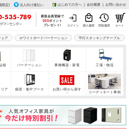
はじめての方へ
|
会社概要
|
お問い合わせ
域限定)
法人向け後払い
新規会員登録で
500
ポイント
プレゼント!
ログイン
購入履歴
閲覧履歴
カート
チェア
ホワイトボードパーテーション
平行スタッキングテーブル
駄箱
パーテーション
事務機器・家電
工場・物流
テリア
個室・集中ブース
お買い得から探す
コーディネート事例