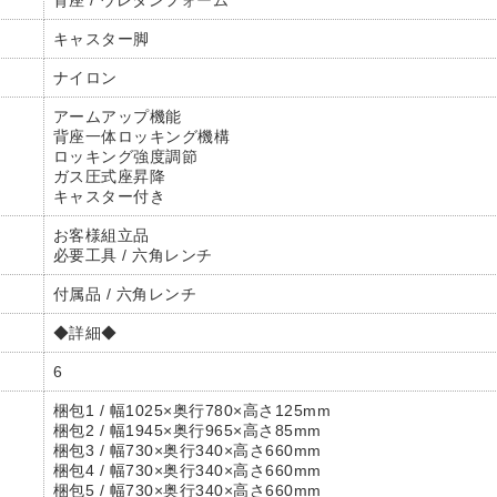
背座 / ウレタンフォーム
キャスター脚
ナイロン
アームアップ機能
背座一体ロッキング機構
ロッキング強度調節
ガス圧式座昇降
キャスター付き
お客様組立品
必要工具 / 六角レンチ
付属品 / 六角レンチ
◆詳細◆
6
梱包1 / 幅1025×奥行780×高さ125mm
梱包2 / 幅1945×奥行965×高さ85mm
梱包3 / 幅730×奥行340×高さ660mm
梱包4 / 幅730×奥行340×高さ660mm
梱包5 / 幅730×奥行340×高さ660mm