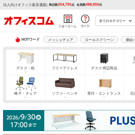
254,755
498,955
|
法人向けオフィス家具通販
商品数
点
会員数
社
HOTワード
メッシュチェア
ロールスクリーン
連結
デスク・机
フリーアドレス
デスク周辺用品
椅子・チェア
ソファ・ベンチ
受付・エントランス
応