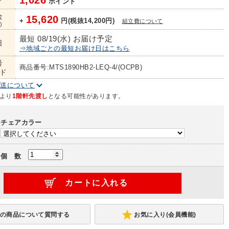
1,026
ト
ポイント
金
15,620
+
円(税抜14,200円)
組立費について
)
最短 08/19(水) お届け予定
日
⇒地域ごとの最短お届け日はこちら
号
商品番号:MTS1890HB2-LEQ-4/(OCPB)
ド
配送について
より
1階軒先渡し
となる可能性があります。
チェアカラー
個 数
お気に入り(会員機能)