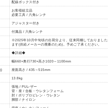
配線ボックス付き
お客様組立品
必要工具 / 六角レンチ
アジャスター付き
付属品 / 六角レンチ
※2025年10月中旬頃の出荷分より、従来同梱しておりま
ます(供給メーカーの廃番のため)。予めご了承ください。
◆詳細◆
幅660×奥行730×高さ1020～1100mm
)
座面高さ / 435～515mm
13.8kg
張地 / PUレザー
背・座 / 合板・ウレタンフォーム
肘 / ポリプロピレン・ウレタン
脚部 / ナイロン