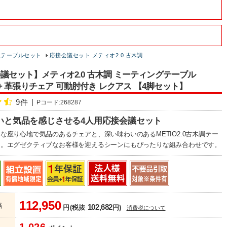
談テーブルセット
応接会議セット メティオ2.0 古木調
会議セット】メティオ2.0 古木調 ミーティングテーブル
00 + 革張りチェア 可動肘付き レクアス 【4脚セット】
9件
Pコード:268287
いと気品を感じさせる4人用応接会議セット
な座り心地で気品のあるチェアと、深い味わいのあるMETIO2.0古木調テー
ト。エグゼクティブなお客様を迎えるシーンにもぴったりな組み合わせです。
112,950
格
102,682
円(税抜
円)
消費税について