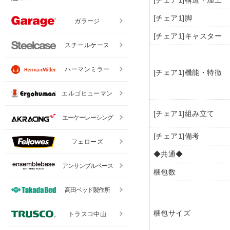
[チェア1]構造・加工
[チェア1]脚
ガラージ
[チェア1]キャスター
スチールケース
ハーマンミラー
[チェア1]機能・特徴
エルゴヒューマン
[チェア1]組み立て
エーケーレーシング
[チェア1]備考
フェローズ
◆共通◆
アンサンブルベース
梱包数
高田ベッド製作所
梱包サイズ
トラスコ中山