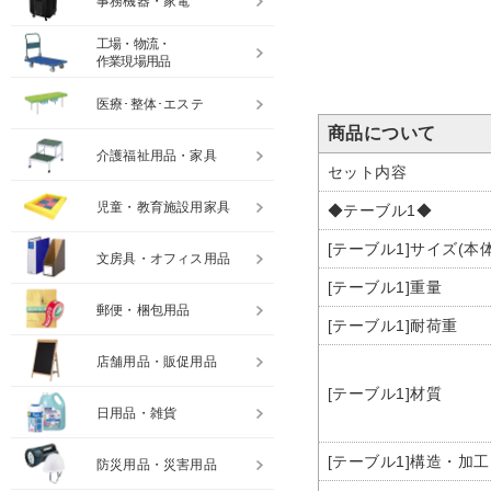
事務機器・家電
工場・物流・
作業現場用品
医療･整体･エステ
商品について
介護福祉用品・家具
セット内容
児童・教育施設用家具
◆テーブル1◆
[テーブル1]サイズ(本体
文房具・オフィス用品
[テーブル1]重量
郵便・梱包用品
[テーブル1]耐荷重
店舗用品・販促用品
[テーブル1]材質
日用品・雑貨
[テーブル1]構造・加工
防災用品・災害用品