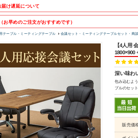
お届け遅延について
（お早めのご注文がおすすめです）
用テーブル・ミーティングテーブル
会議セット・ミーティングテーブルセット・商
【4人用 
1800×9
深い味わ
包み込むよう
ブルのセッ
販売価