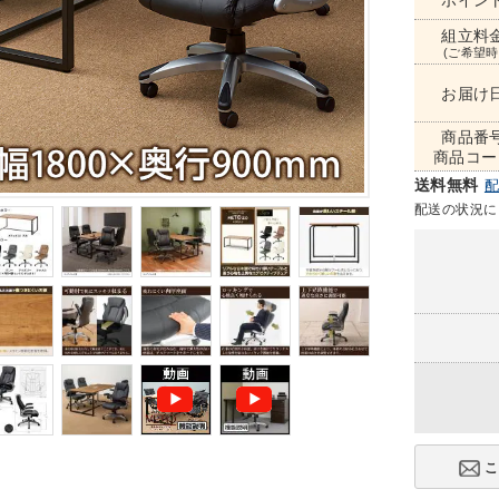
ポイン
組立料
(ご希望時
お届け
商品番
商品コー
送料無料
配送の状況に