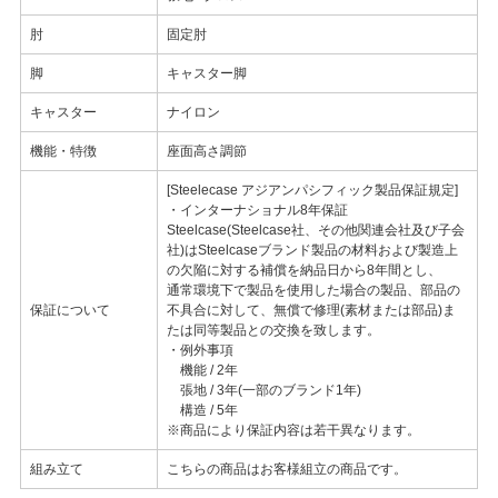
肘
固定肘
脚
キャスター脚
キャスター
ナイロン
機能・特徴
座面高さ調節
[Steelecase アジアンパシフィック製品保証規定]
・インターナショナル8年保証
Steelcase(Steelcase社、その他関連会社及び子会
社)はSteelcaseブランド製品の材料および製造上
の欠陥に対する補償を納品日から8年間とし、
通常環境下で製品を使用した場合の製品、部品の
保証について
不具合に対して、無償で修理(素材または部品)ま
たは同等製品との交換を致します。
・例外事項
機能 / 2年
張地 / 3年(一部のブランド1年)
構造 / 5年
※商品により保証内容は若干異なります。
組み立て
こちらの商品はお客様組立の商品です。