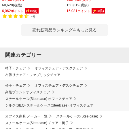
Black frame 背3Dニット アジャスタ
コンチェア メッシュ ブラックフレー
60,628(税抜)
150,819(税抜)
ブルアーム 可動ランバーサポート
ム 肘付 キャスター付き アジャスタブ
6,062
15,081
ポイント
(
10
倍)
ポイント
(
10
倍)
435A00BA
ル肘 4Dアーム 座面高さ調節
4件
419A000BB4D-F1
売れ筋商品ランキングをもっと見る
関連カテゴリー
椅子・チェア
オフィスチェア・デスクチェア
布張りチェア・ファブリックチェア
椅子・チェア
オフィスチェア・デスクチェア
高級ブランドオフィスチェア
スチールケース(Steelcase) オフィスチェア
シルク(SILQ) スチールケース(Steelcase) オフィスチェア
オフィス家具 メーカー一覧
スチールケース(Steelcase)
スチールケース(Steelcase) チェア・椅子