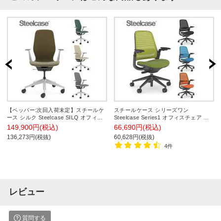
【ペッパー:次回入荷未定】スチールケ
スチールケース シリーズワン
ース シルク Steelcase SILQ オフィス
Steelcase Series1 オフィスチェア 座
チェア シーガル/カーボンメタリック
クロス張り ブラックフレーム Black
149,900円(税込)
66,690円(税込)
固定アーム 418A000SC-F2
frame 背3Dニット アジャスタブルアー
136,273円(税抜)
60,628円(税抜)
ム 可動ランバーサポート 435A00BA
4件
レビュー
質問する