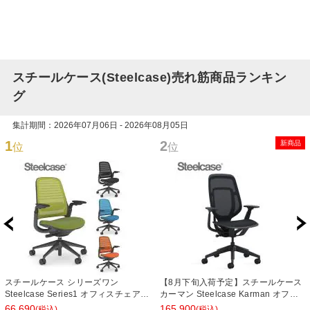
スチールケース(Steelcase)売れ筋商品ランキン
グ
集計期間：2026年07月06日 - 2026年08月05日
1
2
新商品
位
位
スチールケース シリーズワン
【8月下旬入荷予定】スチールケース
Steelcase Series1 オフィスチェア
カーマン Steelcase Karman オフィ
座クロス張り ブラックフレーム
スチェア デスクチェア 事務椅子 パソ
66,690
165,900
(税込)
(税込)