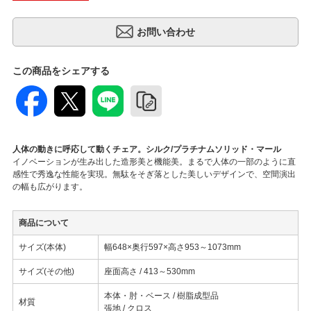
この商品をシェアする
人体の動きに呼応して動くチェア。シルク/プラチナムソリッド・マール
イノベーションが生み出した造形美と機能美。まるで人体の一部のように直
感性で秀逸な性能を実現。無駄をそぎ落とした美しいデザインで、空間演出
の幅も広がります。
商品について
サイズ(本体)
幅648×奥行597×高さ953～1073mm
サイズ(その他)
座面高さ / 413～530mm
本体・肘・ベース / 樹脂成型品
材質
張地 / クロス