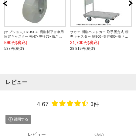
[オプション]TRUSCO 樹脂製平台車用
サカエ 樹脂ハンドカー 取手固定式 標
固定キャスター 幅47×奥行75×高さ
準キャスター 幅900×奥行600×高さ
93mm 直径75mm 導電性ナイロン車(黒
849mm LHN-20K
590円(税込)
31,700円(税込)
色) TYK-75NE
537円(税抜)
28,819円(税抜)
レビュー
4.67
3件
質問する
レビュー
Q&A