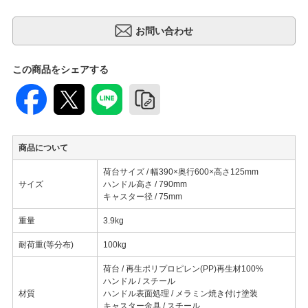
この商品をシェアする
商品について
荷台サイズ / 幅390×奥行600×高さ125mm
サイズ
ハンドル高さ / 790mm
キャスター径 / 75mm
重量
3.9kg
耐荷重(等分布)
100kg
荷台 / 再生ポリプロピレン(PP)再生材100%
ハンドル / スチール
材質
ハンドル表面処理 / メラミン焼き付け塗装
キャスター金具 / スチール