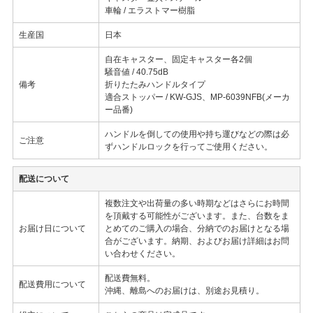
車輪 / エラストマー樹脂
生産国
日本
自在キャスター、固定キャスター各2個
騒音値 / 40.75dB
備考
折りたたみハンドルタイプ
適合ストッパー / KW-GJS、MP-6039NFB(メーカ
ー品番)
ハンドルを倒しての使用や持ち運びなどの際は必
ご注意
ずハンドルロックを行ってご使用ください。
配送について
複数注文や出荷量の多い時期などはさらにお時間
を頂戴する可能性がございます。また、台数をま
お届け日について
とめてのご購入の場合、分納でのお届けとなる場
合がございます。納期、およびお届け詳細はお問
い合わせください。
配送費無料。
配送費用について
沖縄、離島へのお届けは、別途お見積り。