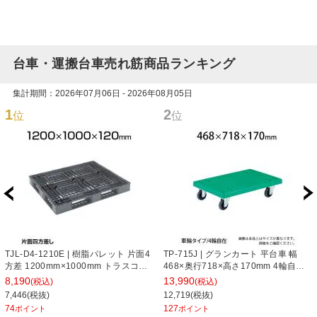
台車・運搬台車売れ筋商品ランキング
集計期間：2026年07月06日 - 2026年08月05日
1
2
位
位
TJL-D4-1210E | 樹脂パレット 片面4
TP-715J | グランカート 平台車 幅
方差 1200mm×1000mm トラスコ中
468×奥行718×高さ170mm 4輪自在
山 (TRUSCO)
トラスコ中山 (TRUSCO) / 489-3034
8,190
13,990
(税込)
(税込)
7,446(税抜)
12,719(税抜)
74
127
ポイント
ポイント