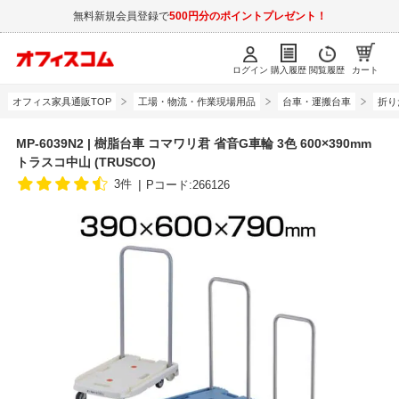
無料新規会員登録で
500円分のポイントプレゼント！
ログイン
購入履歴
閲覧履歴
カート
オフィス家具通販TOP
工場・物流・作業現場用品
台車・運搬台車
折り
MP-6039N2 | 樹脂台車 コマワリ君 省音G車輪 3色 600×390mm
トラスコ中山 (TRUSCO)
3件
Pコード:266126