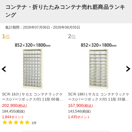
コンテナ・折りたたみコンテナ売れ筋商品ランキ
ング
集計期間：2026年07月06日 - 2026年08月05日
1
2
位
位
SCR-18JI | サカエ コンテナラックケ
SCR-18KI | サカエ コンテナラックケ
ース(パーツボックス付) 11段 66個収
ース(パーツボックス付) 11段 33個収
納 50kg/段 工具保管庫 幅852×奥行
納 50kg/段 工具保管庫 幅852×奥行
202,900
157,900
(税込)
(税込)
320×高さ1800mm
320×高さ1800mm
184,455(税抜)
143,546(税抜)
1,844
1,435
ポイント
ポイント
1件