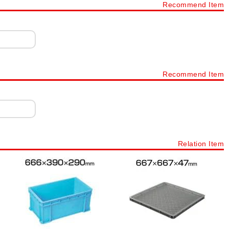
Recommend Item
g)
重量キャビネット(引出し70kg～200kg)
工具保管庫
ニューピットイン
スーパージャンボ保管庫
危険物保管ロッカー
工具室
その他保管庫
薬品保管庫
安全用品
標識・標示
工具箱
スチール製工具箱
台車・運搬台車
保護パーツ
Recommend Item
ハンドリフター(ハンドリフト用台車)
はしご・脚立
ナラック
コンテナオプション
容器・缶
ドラム缶
ット・すべり止め
軍手(作業用手袋)
工具
ステンレス製品
Relation Item
管庫
薬品保管庫
薬品保管庫オプション
ステンレス作業台