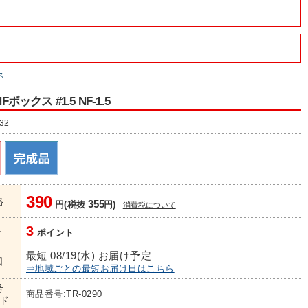
ス
Fボックス #1.5 NF-1.5
32
390
格
355
円(税抜
円)
消費税について
3
ト
ポイント
最短 08/19(水) お届け予定
日
⇒地域ごとの最短お届け日はこちら
号
商品番号:TR-0290
ド