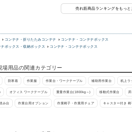
売れ筋商品ランキングをもっと
コンテナ・折りたたみコンテナ
コンテナ・コンテナボックス
テナボックス・収納ボックス
コンテナ・コンテナボックス
現場用品の関連カテゴリー
防寒着
作業服
作業台・ワークテーブル
補助用作業台
机上ラ
)
オフィス ワークテーブル
重量作業台(1800kg～)
移動式作業台
昇
踏み台
作業台用オプション
作業椅子・作業用チェア
キャスター付き 椅
ハンガー
ツールワゴン・工具ワゴン
組立式(ボルト組立)
組立式(ボルト
オプション
ツーリング
ツーリング保管庫・ツーリングキャビネット
ツ