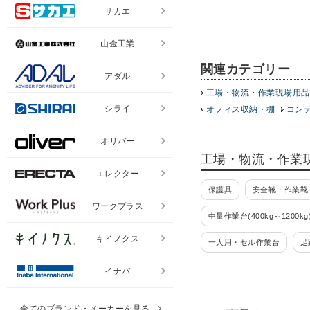
サカエ
山金工業
関連カテゴリー
アダル
工場・物流・作業現場用品
シライ
オフィス収納・棚
コン
オリバー
工場・物流・作業
エレクター
保護具
安全靴・作業靴
ワークプラス
中量作業台(400kg～1200kg
キイノクス
一人用・セル作業台
足
パーツハンガー
ラック
イナバ
ツールワゴン・工具ワゴン 
全てのブランド・メーカーを見る