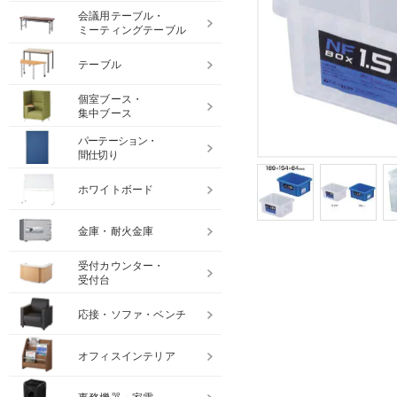
会議用テーブル・
ミーティングテーブル
テーブル
個室ブース・
集中ブース
パーテーション・
間仕切り
ホワイトボード
金庫・耐火金庫
受付カウンター・
受付台
応接・ソファ・ベンチ
オフィスインテリア