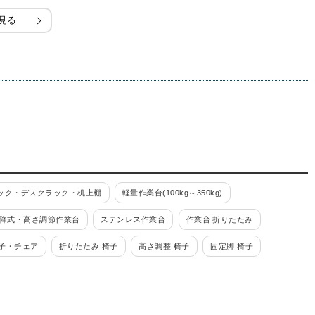
見る
ック・デスクラック・机上棚
軽量作業台(100kg～350kg)
降式・高さ調節作業台
ステンレス作業台
作業台 折りたたみ
子・チェア
折りたたみ 椅子
高さ調整 椅子
固定脚 椅子
レス)
溶接一体構造
工具ワゴン
高さ調整式ワゴン
ーリングオプション
ツーリングワゴン・ツーリングラック