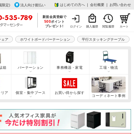
はじめての方へ
|
会社概要
|
お問い合わせ
域限定)
法人向け後払い
新規会員登録で
500
ポイント
プレゼント!
ログイン
購入履歴
閲覧履歴
カート
チェア
ホワイトボードパーテーション
平行スタッキングテーブル
駄箱
パーテーション
事務機器・家電
工場・物流
テリア
個室・集中ブース
お買い得から探す
コーディネート事例