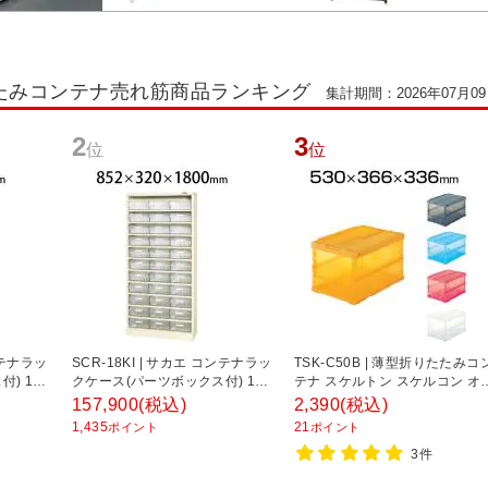
たみコンテナ売れ筋商品ランキング
集計期間：2026年07月09日
2
3
位
位
コンテナラッ
SCR-18KI | サカエ コンテナラッ
TSK-C50B | 薄型折りたたみコ
) 11
クケース(パーツボックス付) 11
テナ スケルトン スケルコン オ
工具保管庫
段 33個収納 50kg/段 工具保管庫
コン 箱 50Lロックフタ付 トラ
157,900
(税込)
2,390
(税込)
00mm
幅852×奥行320×高さ1800mm
コ中山 (TRUSCO)
1,435
21
ポイント
ポイント
3件