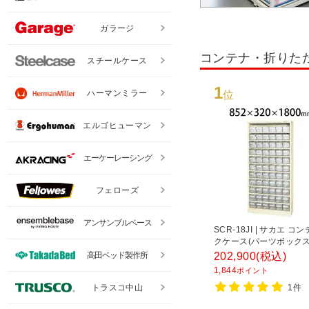
ガラージ
コンテナ・折りた
スチールケース
1
ハーマンミラー
位
エルゴヒューマン
エーケーレーシング
フェローズ
アンサンブルベース
SCR-18JI | サカエ 
クケース(パーツボックス付
段 66個収納 50kg/段 
202,900
(税込)
高田ベッド製作所
幅852×奥行320×高さ18
1,844
ポイント
1件
トラスコ中山