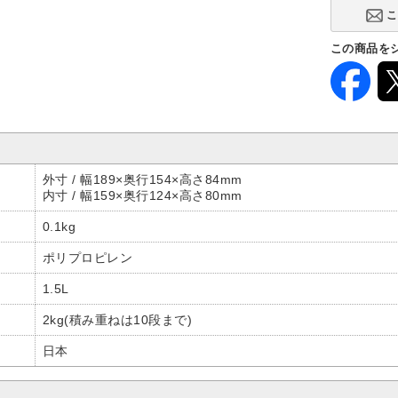
この商品を
外寸 / 幅189×奥行154×高さ84mm
内寸 / 幅159×奥行124×高さ80mm
0.1kg
ポリプロピレン
1.5L
2kg(積み重ねは10段まで)
日本