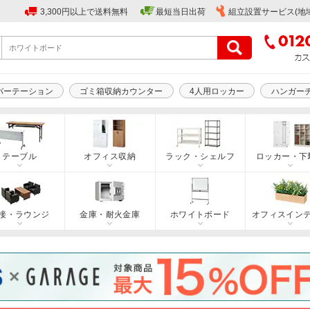
3,300円以上で送料無料
最短当日出荷
組立設置サービス(地
パーテーション
ゴミ箱収納カウンター
4人用ロッカー
ハンガー
テーブル
オフィス収納
ラック・シェルフ
ロッカー・下
接・ラウンジ
金庫・耐火金庫
ホワイトボード
オフィスイン