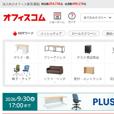
254,738
499,176
|
法人向けオフィス家具通販
商品数
点
会員数
社
HOTワード
メッシュチェア
ロールスクリーン
連結
デスク・机
フリーアドレス
デスク周辺用品
椅子・チェア
ソファ・ベンチ
受付・エントランス
応