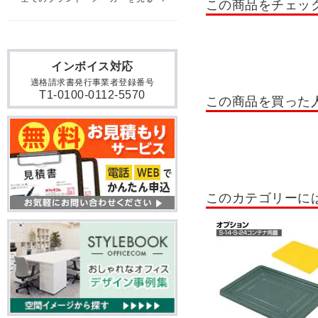
この商品をチェッ
工場・倉庫向けキャビネッ
パーツキャビネット
工
インボイス対応
ハニーケース
フレシス
適格請求書発行事業者登録番号
安全クッション
ツール
T1-0100-0112-5570
この商品を買った
折りたたみ台車
固定ハ
コンテナ・折りたたみコン
作業・工事関連商品
工
このカテゴリーに
パーツハンガー
ステン
ステンレスワゴン
物置