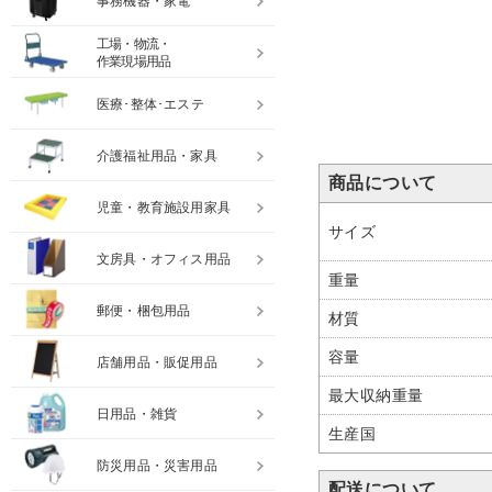
事務機器・家電
工場・物流・
作業現場用品
医療･整体･エステ
介護福祉用品・家具
商品について
児童・教育施設用家具
サイズ
文房具・オフィス用品
重量
郵便・梱包用品
材質
容量
店舗用品・販促用品
最大収納重量
日用品・雑貨
生産国
防災用品・災害用品
配送について