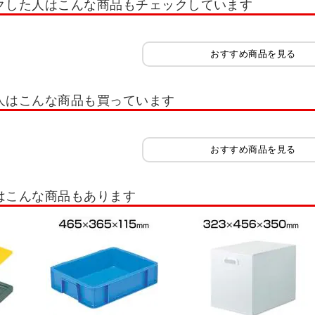
クした人はこんな商品もチェックしています
ト
軽量キャビネット(引出し20kg～60kg)
中量キャビネット(引出し50kg～100k
具管理ユニット SK
工具管理ユニット KU
大型保管庫
前扉横収納保管庫
おすすめ商品を見る
ラックケース
ピックケース
グランデケース
コンテナラック
ミニ
ボックス・工具箱
樹脂製工具箱
部品収納
車載用工具箱
衝撃吸収
人はこんな商品も買っています
ンドル台車
平台車
かご台車
パレット(工場・物流・作業現場用品)
テナ
折りたたみコンテナ・オリコン
コンテナ・コンテナボックス
コンテ
おすすめ商品を見る
具・工具セット
照明
マット
アシストスーツ・サポーター
安全マ
はこんな商品もあります
レスキャビネット
ステンレス台車
ステンレスラック
ステンレス工具保
・倉庫