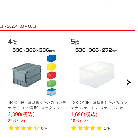
 - 2026年08月08日
4
5
6
位
位
ン
TR-C50B | 薄型折りたたみコンテ
TSK-O40B | 薄型折りたたみコン
DI
リ
ナ オリコン 箱 50Lロックフタ付
テナ スケルトン スケルコン オリ
奥
ス
収納ボックス コンテナボックス
コン 箱 40L 透明 トラスコ中山
2,390
(税込)
1,690
(税込)
3
トラスコ中山 (TRUSCO)
(TRUSCO) / 344-9483
21
15
3
ポイント
ポイント
6件
1件