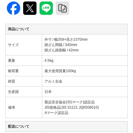
商品について
外寸 / 幅358×高さ2370mm
サイズ
踏ざん間隔 / 340mm
踏ざん踏面幅 / 42mm
重量
4.5kg
耐荷重
最大使用質量100kg
材質
アルミ合金
生産国
日本
製品安全協会(SGマーク)認定品
備考
JIS規格品(JIS S1121 JQ0508010)
Aマーク認定品
配送について