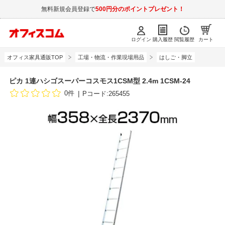
無料新規会員登録で
500円分のポイントプレゼント！
ログイン
購入履歴
閲覧履歴
カート
オフィス家具通販TOP
工場・物流・作業現場用品
はしご・脚立
ピカ 1連ハシゴスーパーコスモス1CSM型 2.4m 1CSM-24
0件
Pコード:265455