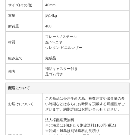
サイズ(その他)
40mm
重量
約14kg
耐荷重
400
フレーム / スチール
材質
座 / ベニヤ
ウレタン ビニルレザー
組み立て
完成品
補助キャスター付き
備考
足ゴム付き
配送について
この商品は受注生産の為、複数注文や出荷量の多
お届けについて
い時期などはさらにお時間を頂戴する可能性がご
ざいます。納期詳細はお問い合わせください。
法人様配送費無料
※北海道は1個あたり別途送料1100円(税込)
※沖縄・離島は別途送料お見積り