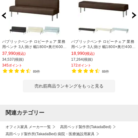
パブリックベンチ ロビーチェア 業務
パブリックベンチ ロビーチェア 業務
用ベンチ 3人掛け 幅1800×奥行600×
用ベンチ 3人掛け 幅1800×奥行400×
高さ690×座高400mm 背つき レザー
高さ400×座高400mm 背なし レザー
37,990
18,990
(税込)
(税込)
34,537(税抜)
17,264(税抜)
345
172
ポイント
ポイント
89件
88件
売れ筋商品ランキングをもっと見る
関連カテゴリー
オフィス家具 メーカー一覧
高田ベッド製作所(TakadaBed)
高田ベッド製作所(TakadaBed) 病院・医療施設用家具