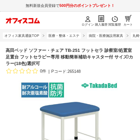
無料新規会員登録で
500円分のポイントプレゼント！
ログイン
購入履歴
閲覧履歴
カート
オフィス家具通販TOP
医療・整体・エステ
病院・医療施設用家具
丸椅
高田ベッド ソファー・チェア TB-251 フットセラ 診察室/処置室
足置台 フットセラピー専用 移動簡単補助キャスター付 サイズ/カ
ラー(18色)選択可
0件
Pコード:265148