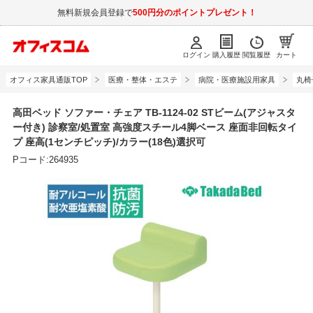
無料新規会員登録で
500円分のポイントプレゼント！
ログイン
購入履歴
閲覧履歴
カート
オフィス家具通販TOP
医療・整体・エステ
病院・医療施設用家具
丸椅
高田ベッド ソファー・チェア TB-1124-02 STビーム(アジャスタ
ー付き) 診察室/処置室 高強度スチール4脚ベース 座面非回転タイ
プ 座高(1センチピッチ)/カラー(18色)選択可
Pコード:264935