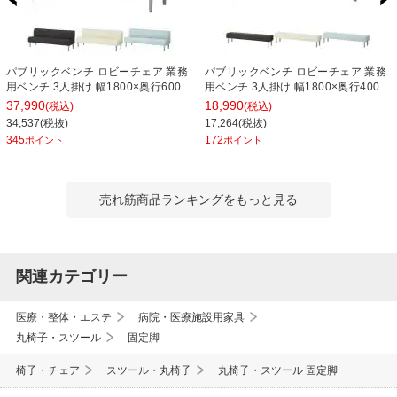
パブリックベンチ ロビーチェア 業務
パブリックベンチ ロビーチェア 業務
用ベンチ 3人掛け 幅1800×奥行600×
用ベンチ 3人掛け 幅1800×奥行400×
高さ690×座高400mm 背つき レザー
高さ400×座高400mm 背なし レザー
37,990
18,990
(税込)
(税込)
34,537(税抜)
17,264(税抜)
345
172
ポイント
ポイント
売れ筋商品ランキングをもっと見る
関連カテゴリー
医療・整体・エステ
病院・医療施設用家具
丸椅子・スツール
固定脚
椅子・チェア
スツール・丸椅子
丸椅子・スツール 固定脚