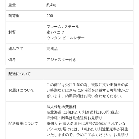
重量
約4kg
耐荷重
200
フレーム / スチール
材質
座 / ベニヤ
ウレタン ビニルレザー
組み立て
完成品
備考
アジャスター付き
配送について
この商品は受注生産の為、複数注文や出荷量の多
お届けについて
い時期などはさらにお時間を頂戴する可能性がご
ざいます。納期詳細はお問い合わせください。
法人様配送費無料
※北海道は1個あたり別途送料1100円(税込)
※沖縄・離島は別途送料お見積り
配送費用について
※個人宅(法人名または屋号の記載がされていな
い)へのお届けには、1点あたり別途配送料が発生
いたしますので、予めご了承ください。お見積り