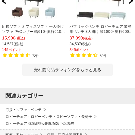
応接ソファ オフィスソファ 一人掛け
パブリックベンチ ロビーチェア 業務
ソファ PVCレザー 幅610×奥行610×
用ベンチ 3人掛け 幅1800×奥行600×
高さ710mm ベルセア
高さ690×座高400mm 背つき レザー
15,990
37,990
(税込)
(税込)
14,537(税抜)
34,537(税抜)
145
345
ポイント
ポイント
72件
89件
売れ筋商品ランキングをもっと見る
関連カテゴリー
応接・ソファ・ベンチ
ロビーチェア・ロビーベンチ・ロビーソファ・長椅子
ロビーチェア 抗菌/防汚/難燃/耐次亜塩素酸
医療・整体・エステ
病院・医療施設用家具