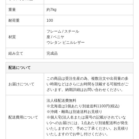
重量
約7kg
耐荷重
100
フレーム / スチール
材質
座 / ベニヤ
ウレタン ビニルレザー
組み立て
完成品
配送について
この商品は受注生産の為、複数注文や出荷量の多
お届けについて
い時期などはさらにお時間を頂戴する可能性がご
ざいます。納期詳細はお問い合わせください。
法人様配送費無料
※北海道は1個あたり別途送料1100円(税込)
※沖縄・離島は別途送料お見積り
配送費用について
※個人宅(法人名または屋号の記載がされていな
い)へのお届けには、1点あたり別途配送料が発生
いたしますので、予めご了承ください。お見積り
いたしますのでお申し付けください。