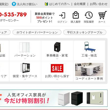
はじめての方へ
|
会社概要
|
お問い合わせ
域限定)
法人向け後払い
新規会員登録で
500
ポイント
プレゼント!
ログイン
購入履歴
閲覧履歴
カート
チェア
ホワイトボードパーテーション
平行スタッキングテーブル
駄箱
パーテーション
事務機器・家電
工場・物流
テリア
個室・集中ブース
お買い得から探す
コーディネート事例