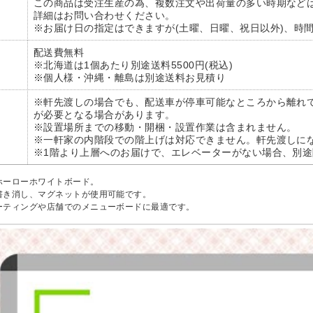
この商品は受注生産の為、複数注文や出荷量の多い時期など
詳細はお問い合わせください。
※お届け日の指定はできますが(土曜、日曜、祝日以外)、時
配送費無料
※北海道は1個あたり別途送料5500円(税込)
※個人様・沖縄・離島は別途送料お見積り
※軒先渡しの場合でも、配送車が停車可能なところから離れ
が必要となる場合があります。
※設置場所までの移動・開梱・設置作業は含まれません。
※一軒家の内階段での階上げは対応できません。軒先渡しに
※1階より上層へのお届けで、エレベーターがない場合、別
ホーローホワイトボード。
書き消し、マグネットが使用可能です。
ーティングや店舗でのメニューボードに最適です。