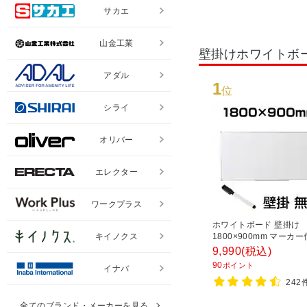
サカエ
山金工業
壁掛けホワイトボ
アダル
1
位
シライ
オリバー
エレクター
ワークプラス
ホワイトボード 壁掛け
1800×900mm マーカ
キイノクス
ネット対応 5.8kg OC-W
9,990
(税込)
白板
90
ポイント
イナバ
242
全てのブランド・メーカーを見る