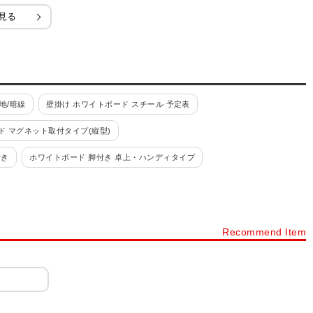
見る
地/暗線
壁掛け ホワイトボード スチール 予定表
ド マグネット取付タイプ(縦型)
付き
ホワイトボード 脚付き 卓上・ハンディタイプ
ーロー 無地/暗線
ホワイトボード 脚付き ホーロー 予定表
コピーボード/ネットワークボード
ホワイトボード 脚付き その他
Recommend Item
壁掛け
月予定表 カレンダー 脚付き ホーロー
ワイトボードシート
ホワイトボードシート 無地/暗線入り
ボード用品
ホワイトボードマーカー
ホワイトボード イレーザー