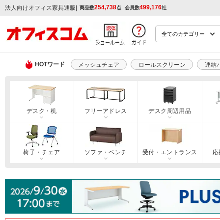
254,738
499,176
|
法人向けオフィス家具通販
商品数
点
会員数
社
HOTワード
メッシュチェア
ロールスクリーン
連結
デスク・机
フリーアドレス
デスク周辺用品
椅子・チェア
ソファ・ベンチ
受付・エントランス
応