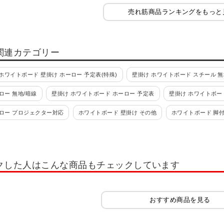
売れ筋商品ランキングをもっと
関連カテゴリー
ホワイトボード 壁掛け ホーロー 予定表(特殊)
壁掛け ホワイトボード スチール 無
ロー 無地/暗線
壁掛け ホワイトボード ホーロー 予定表
壁掛け ホワイトボー
ーロー プロジェクター対応
ホワイトボード 壁掛け その他
ホワイトボード 脚
ール 予定表
ホワイトボード 脚付き スチール 無地
ホワイトボード 脚付き ホ
ロジェクター対応
ホワイトボード 脚付き スマホ対応
透明ホワイトボード
クした人はこんな商品もチェックしています
動予定表
ホワイトボード 月予定表 カレンダー 脚付き
月予定表 カレンダー 
 ホーロー
週予定表・年予定表・その他
月予定表 カレンダー シート
ホ
おすすめ商品を見る
表
おしゃれなホワイトボード
ホワイトボード パーテーション
ホワイト