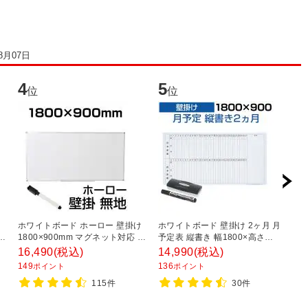
8月07日
4
5
6
位
位
ホワイトボード ホーロー 壁掛け
ホワイトボード 壁掛け 2ヶ月 月
ホ
グ
1800×900mm マグネット対応 重
予定表 縦書き 幅1800×高さ
9
W
量9.8kg OC-WBH1890W 白板
900mm スケジュールボード カレ
ネ
16,490
(税込)
14,990
(税込)
3
ンダー 白板
白
149
136
3
ポイント
ポイント
115件
30件