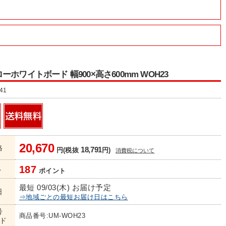
ーホワイトボード 幅900×高さ600mm WOH23
41
20,670
格
18,791
円(税抜
円)
消費税について
187
ト
ポイント
最短 09/03(木) お届け予定
日
⇒地域ごとの最短お届け日はこちら
号
商品番号:UM-WOH23
ド