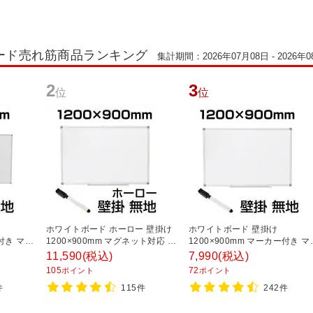
ード売れ筋商品ランキング
集計期間：2026年07月08日 - 2026年0
2
3
位
位
ホワイトボード ホーロー 壁掛け
ホワイトボード 壁掛け
ー付き マグ
1200×900mm マグネット対応 重
1200×900mm マーカー付き マ
B1890W
量6.6kg OC-WBH1290W 白板
ネット対応 3.5kg OC-WB1290
11,590
(税込)
7,990
(税込)
白板
105
72
ポイント
ポイント
件
115件
242件