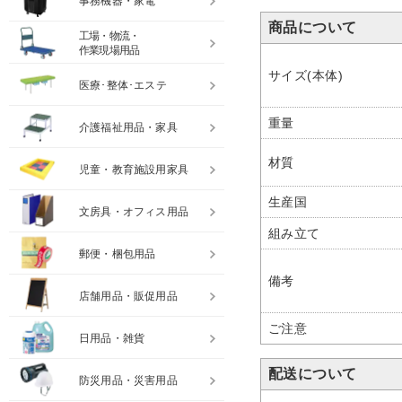
事務機器・家電
商品について
工場・物流・
作業現場用品
サイズ(本体)
医療･整体･エステ
重量
介護福祉用品・家具
材質
児童・教育施設用家具
生産国
文房具・オフィス用品
組み立て
郵便・梱包用品
備考
店舗用品・販促用品
ご注意
日用品・雑貨
配送について
防災用品・災害用品