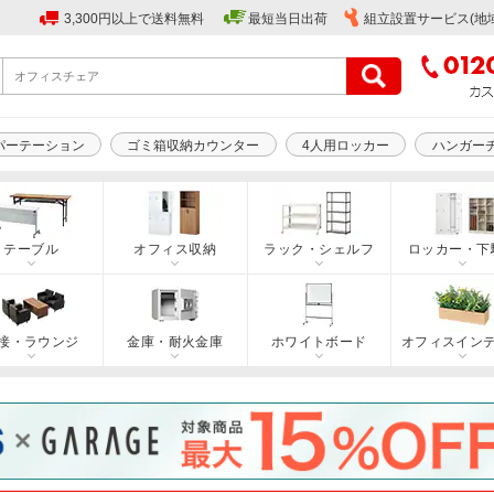
3,300円以上で送料無料
最短当日出荷
組立設置サービス(地
パーテーション
ゴミ箱収納カウンター
4人用ロッカー
ハンガー
テーブル
オフィス収納
ラック・シェルフ
ロッカー・下
接・ラウンジ
金庫・耐火金庫
ホワイトボード
オフィスイン