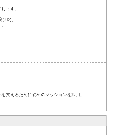
ドします。
(2D)、
す。
を支えるために硬めのクッションを採用。