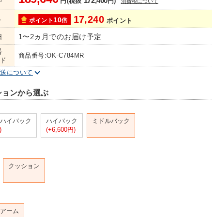
172,400
円(税抜
円)
消費税について
17,240
ト
10
ポイント
倍
ポイント
1〜2ヵ月でのお届け予定
日
号
商品番号:OK-C784MR
ド
配送について
ションから選ぶ
ハイバック
ハイバック
ミドルバック
)
(+6,600円)
クッション
アーム