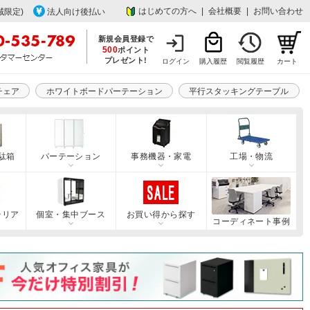
はじめての方へ
|
会社概要
|
お問い合わせ
域限定)
法人向け後払い
新規会員登録で
500
ポイント
プレゼント!
ログイン
購入履歴
閲覧履歴
カート
チェア
ホワイトボードパーテーション
平行スタッキングテーブル
駄箱
パーテーション
事務機器・家電
工場・物流
テリア
個室・集中ブース
お買い得から探す
コーディネート事例