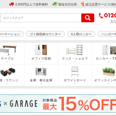
3,300円以上で送料無料
最短当日出荷
組立設置サービス(地
パーテーション
ゴミ箱収納カウンター
4人用ロッカー
ハンガー
テーブル
オフィス収納
ラック・シェルフ
ロッカー・下
接・ラウンジ
金庫・耐火金庫
ホワイトボード
オフィスイン