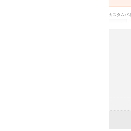
カスタムパ
メッキ
-
ボディカラ
ブラック
脚タイプ
ポリッシュ
(+6,600円)
ランバーサ
なし
(
ハンガー