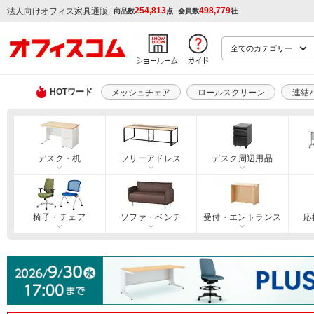
254,813
498,779
|
法人向けオフィス家具通販
商品数
点
会員数
社
HOTワード
メッシュチェア
ロールスクリーン
連結
デスク・机
フリーアドレス
デスク周辺用品
椅子・チェア
ソファ・ベンチ
受付・エントランス
応