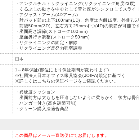
・アンクルチルトリクライニング(リクライニング角度23度)
くるぶしの動きを中心として背と座がシンクロしてスライ
・アジャストアーム(4Dアーム)
肘パッド部の上下100mm(1D)、角度は内側15度、外側7.5度
前後50mm(3D)、左右方向25mmずつ(4D)の調節が可能で
・座面高さ調節(ストローク100mm)
・座面奥行き調整(ストローク50mm)
・リクライニングの固定・解除
・リクライニング反発力強弱調整
日本
1～8年保証(部位により保証期間が変わります)
※社団法人日本オフィス家具協会(JOIFA)規定に基づく
※詳しくは
こちら
の保証ページをご確認ください。
・異硬度クッション
座面前方は太ももを圧迫しないように柔らかく、後方は臀部
・ハンガー付き(高さ調節可能)
・グリーン購入法適合商品
この商品はメーカー直送便にてお届けします。