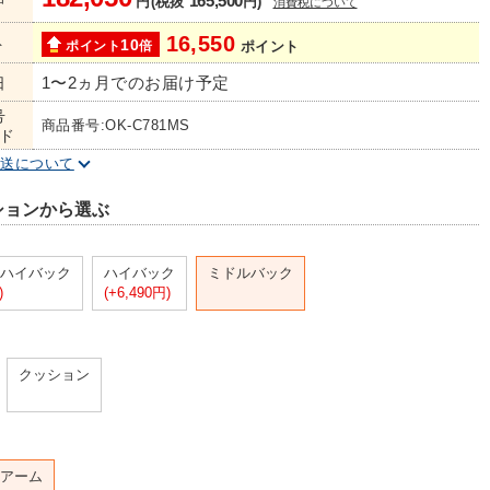
165,500
円(税抜
円)
消費税について
16,550
ト
10
ポイント
倍
ポイント
1〜2ヵ月でのお届け予定
日
号
商品番号:OK-C781MS
ド
配送について
ションから選ぶ
ハイバック
ハイバック
ミドルバック
)
(+6,490円)
クッション
アーム