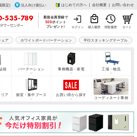
はじめての方へ
|
会社概要
|
お問い合わせ
域限定)
法人向け後払い
新規会員登録で
500
ポイント
プレゼント!
ログイン
購入履歴
閲覧履歴
カート
チェア
ホワイトボードパーテーション
平行スタッキングテーブル
駄箱
パーテーション
事務機器・家電
工場・物流
テリア
個室・集中ブース
お買い得から探す
コーディネート事例