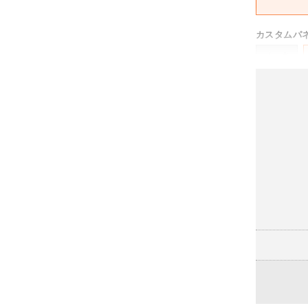
カスタムパ
メッキ
-
ボディカラ
ブラック
脚タイプ
ポリッシュ
(+6,490円)
ランバーサ
なし
(-10,120円)
ハンガー