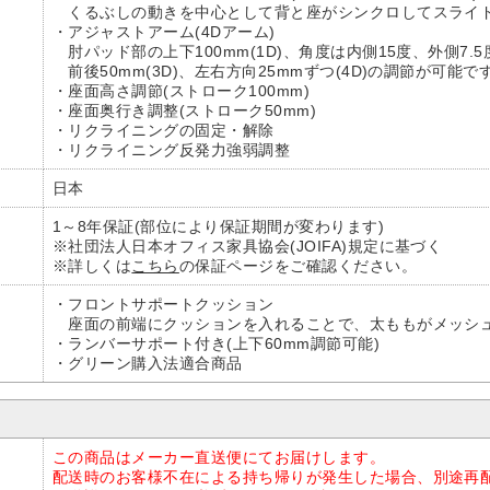
くるぶしの動きを中心として背と座がシンクロしてスライ
・アジャストアーム(4Dアーム)
肘パッド部の上下100mm(1D)、角度は内側15度、外側7.5度
前後50mm(3D)、左右方向25mmずつ(4D)の調節が可能で
・座面高さ調節(ストローク100mm)
・座面奥行き調整(ストローク50mm)
・リクライニングの固定・解除
・リクライニング反発力強弱調整
日本
1～8年保証(部位により保証期間が変わります)
※社団法人日本オフィス家具協会(JOIFA)規定に基づく
※詳しくは
こちら
の保証ページをご確認ください。
・フロントサポートクッション
座面の前端にクッションを入れることで、太ももがメッシュ
・ランバーサポート付き(上下60mm調節可能)
・グリーン購入法適合商品
この商品はメーカー直送便にてお届けします。
配送時のお客様不在による持ち帰りが発生した場合、別途再