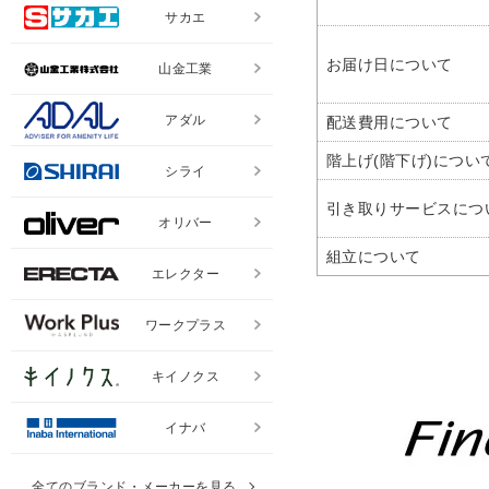
サカエ
お届け日について
山金工業
アダル
配送費用について
階上げ(階下げ)につい
シライ
引き取りサービスにつ
オリバー
組立について
エレクター
ワークプラス
キイノクス
イナバ
全てのブランド・メーカーを見る