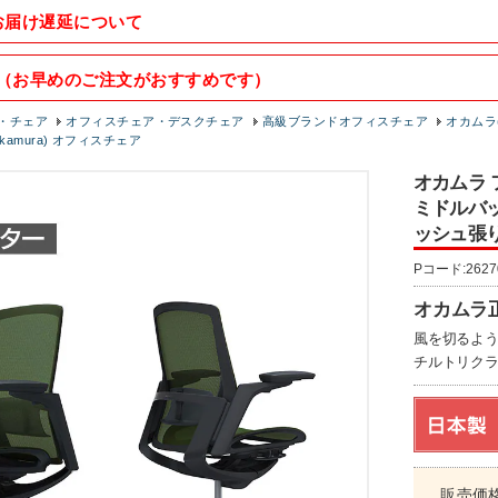
お届け遅延について
（お早めのご注文がおすすめです）
・チェア
オフィスチェア・デスクチェア
高級ブランドオフィスチェア
オカムラ(
okamura) オフィスチェア
オカムラ フ
ミドルバッ
ッシュ張り
Pコード:2627
オカムラ
風を切るよ
チルトリク
販売価