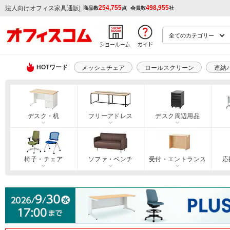
254,755
498,955
|
法人向けオフィス家具通販
商品数
点
会員数
社
HOTワード
メッシュチェア
ロールスクリーン
連結
デスク・机
フリーアドレス
デスク周辺用品
椅子・チェア
ソファ・ベンチ
受付・エントランス
応