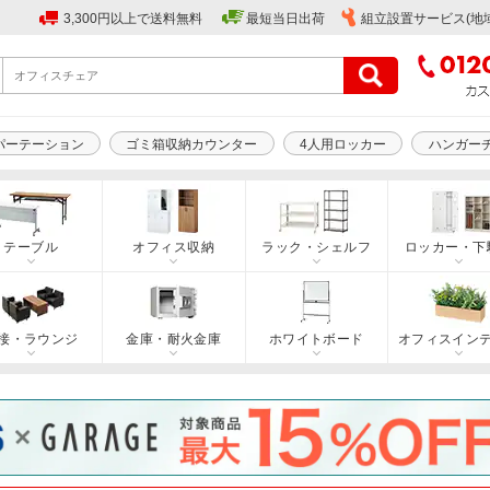
3,300円以上で送料無料
最短当日出荷
組立設置サービス(地
パーテーション
ゴミ箱収納カウンター
4人用ロッカー
ハンガー
テーブル
オフィス収納
ラック・シェルフ
ロッカー・下
接・ラウンジ
金庫・耐火金庫
ホワイトボード
オフィスイン