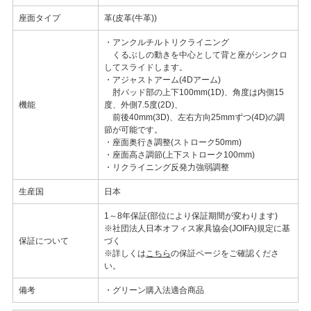
座面タイプ
革(皮革(牛革))
・アンクルチルトリクライニング
くるぶしの動きを中心として背と座がシンクロ
してスライドします。
・アジャストアーム(4Dアーム)
肘パッド部の上下100mm(1D)、角度は内側15
機能
度、外側7.5度(2D)、
前後40mm(3D)、左右方向25mmずつ(4D)の調
節が可能です。
・座面奥行き調整(ストローク50mm)
・座面高さ調節(上下ストローク100mm)
・リクライニング反発力強弱調整
生産国
日本
1～8年保証(部位により保証期間が変わります)
※社団法人日本オフィス家具協会(JOIFA)規定に基
保証について
づく
※詳しくは
こちら
の保証ページをご確認くださ
い。
備考
・グリーン購入法適合商品