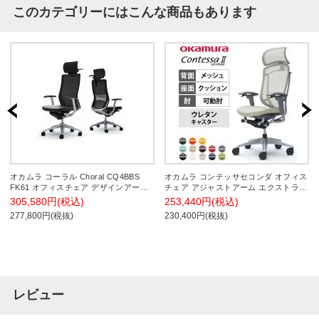
このカテゴリーにはこんな商品もあります
オカムラ コーラル Choral CQ4BBS
オカムラ コンテッサセコンダ オフィス
FK61 オフィスチェア デザインアーム
チェア アジャストアーム エクストラハ
エクストラハイバック アルミ脚 ハンガ
イバック アルミ脚 ウレタンキャスター
305,580円(税込)
253,440円(税込)
ー付き ランバー付き 背メッシュ 座面
大型固定ヘッドレスト 背メッシュ 座面
277,800円(税抜)
230,400円(税抜)
革張り ポリッシュフレーム ブラックボ
クッション シルバーフレーム グレーボ
ディ
ディ okamura Contessa seconda
CC87YA
レビュー