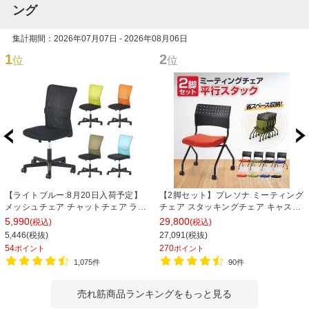
ング
集計期間：2026年07月07日 - 2026年08月06日
1
2
位
位
【ライトブルー:8月20日入荷予定】
【2脚セット】プレソナ ミーティング
メッシュチェア チャットチェア ラン
チェア スタッキングチェア キャスタ
バーサポート オフィスチェア デスク
ー付き 座面クッション 幅570×奥行
5,990
29,800
(税込)
(税込)
チェア 会議椅子 幅580×奥行580×高
565×高さ805mm 会議室 収納 法人
5,446(税抜)
27,091(税抜)
さ835-930mm
大人数 重ねる 会議用椅子 会議用チェ
54
270
ポイント
ポイント
ア
1,075件
90件
売れ筋商品ランキングをもっと見る