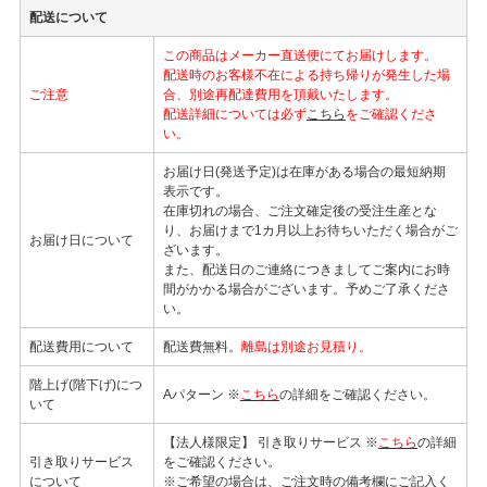
配送について
この商品はメーカー直送便にてお届けします。
配送時のお客様不在による持ち帰りが発生した場
ご注意
合、別途再配達費用を頂戴いたします。
配送詳細については必ず
こちら
をご確認くださ
い。
お届け日(発送予定)は在庫がある場合の最短納期
表示です。
在庫切れの場合、ご注文確定後の受注生産とな
り、お届けまで1カ月以上お待ちいただく場合がご
お届け日について
ざいます。
また、配送日のご連絡につきましてご案内にお時
間がかかる場合がございます。予めご了承くださ
い。
配送費用について
配送費無料。
離島は別途お見積り。
階上げ(階下げ)につ
Aパターン ※
こちら
の詳細をご確認ください。
いて
【法人様限定】 引き取りサービス ※
こちら
の詳細
引き取りサービス
をご確認ください。
について
※ご希望の場合は、ご注文時の備考欄にご記入く