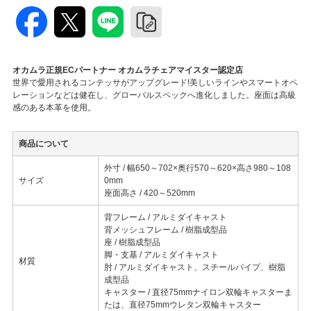
オカムラ正規ECパートナー オカムラチェアマイスター認定店
世界で愛用されるコンテッサがアップグレード!美しいラインやスマートオペ
レーションなどは健在し、グローバルスペックへ進化しました。座面は高級
感のある本革を使用。
商品について
外寸 / 幅650～702×奥行570～620×高さ980～108
サイズ
0mm
座面高さ / 420～520mm
背フレーム / アルミダイキャスト
背メッシュフレーム / 樹脂成型品
座 / 樹脂成型品
脚・支基 / アルミダイキャスト
材質
肘 / アルミダイキャスト、スチールパイプ、樹脂
成型品
キャスター / 直径75mmナイロン双輪キャスターま
たは、直径75mmウレタン双輪キャスター