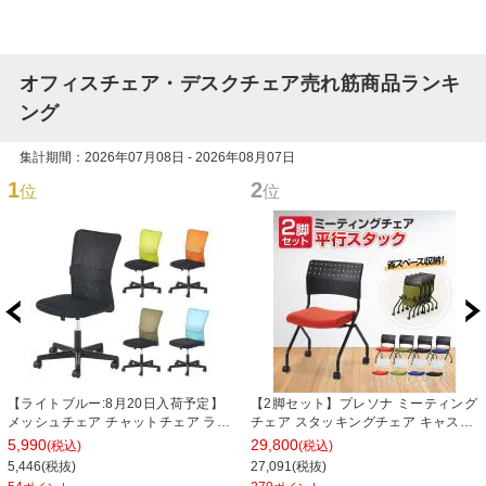
オフィスチェア・デスクチェア売れ筋商品ランキ
ング
集計期間：2026年07月08日 - 2026年08月07日
1
2
位
位
【ライトブルー:8月20日入荷予定】
【2脚セット】プレソナ ミーティング
メッシュチェア チャットチェア ラン
チェア スタッキングチェア キャスタ
バーサポート オフィスチェア デスク
ー付き 座面クッション 幅570×奥行
5,990
29,800
(税込)
(税込)
チェア 会議椅子 幅580×奥行580×高
565×高さ805mm 会議室 収納 法人
5,446(税抜)
27,091(税抜)
さ835-930mm
大人数 重ねる 会議用椅子 会議用チェ