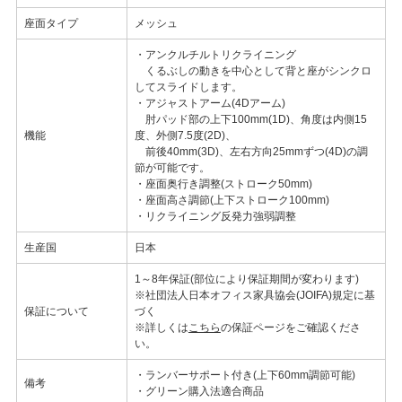
座面タイプ
メッシュ
・アンクルチルトリクライニング
くるぶしの動きを中心として背と座がシンクロ
してスライドします。
・アジャストアーム(4Dアーム)
肘パッド部の上下100mm(1D)、角度は内側15
機能
度、外側7.5度(2D)、
前後40mm(3D)、左右方向25mmずつ(4D)の調
節が可能です。
・座面奥行き調整(ストローク50mm)
・座面高さ調節(上下ストローク100mm)
・リクライニング反発力強弱調整
生産国
日本
1～8年保証(部位により保証期間が変わります)
※社団法人日本オフィス家具協会(JOIFA)規定に基
保証について
づく
※詳しくは
こちら
の保証ページをご確認くださ
い。
・ランバーサポート付き(上下60mm調節可能)
備考
・グリーン購入法適合商品