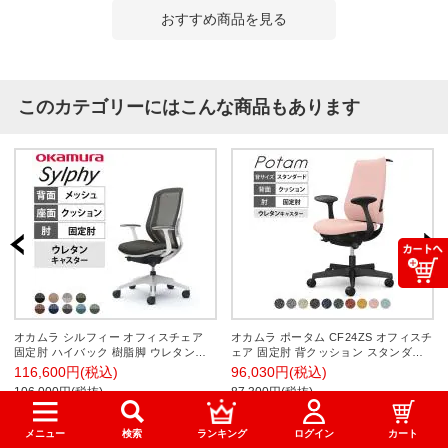
おすすめ商品を見る
このカテゴリーにはこんな商品もあります
オカムラ シルフィー オフィスチェア
オカムラ ポータム CF24ZS オフィスチ
固定肘 ハイバック 樹脂脚 ウレタンキ
ェア 固定肘 背クッション スタンダー
ャスター ランバーサポート付き 背メッ
ド ブラックボディ ハンガー付 ランバ
116,600円(税込)
96,030円(税込)
シュ 座面布張り ホワイトボディ
ー付 ウレタンキャスター インターロッ
106,000円(税抜)
87,300円(税抜)
okamura Sylphy C645ZZ
ク
1件
メニュー
検索
ランキング
ログイン
カート