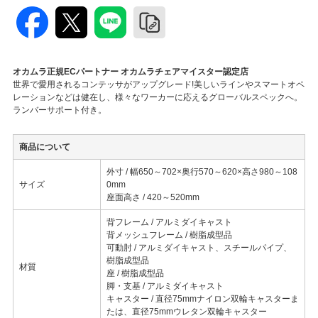
オカムラ正規ECパートナー オカムラチェアマイスター認定店
世界で愛用されるコンテッサがアップグレード!美しいラインやスマートオペ
レーションなどは健在し、様々なワーカーに応えるグローバルスペックへ。
ランバーサポート付き。
商品について
外寸 / 幅650～702×奥行570～620×高さ980～108
サイズ
0mm
座面高さ / 420～520mm
背フレーム / アルミダイキャスト
背メッシュフレーム / 樹脂成型品
可動肘 / アルミダイキャスト、スチールパイプ、
樹脂成型品
材質
座 / 樹脂成型品
脚・支基 / アルミダイキャスト
キャスター / 直径75mmナイロン双輪キャスターま
たは、直径75mmウレタン双輪キャスター