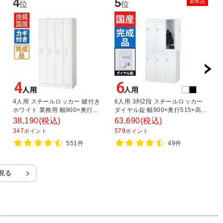
4
5
6
新商品
位
位
4人用 スチールロッカー 鍵付き
6人用 3列2段 スチールロッカー
3
ロ
ホワイト 業務用 幅900×奥行
ダイヤル錠 幅900×奥行515×高さ
き
ッ
515×高さ1790mm【国産】【完
1790mm SLDW-6-D SLDK-6-
5
38,190
(税込)
63,690
(税込)
3
き
成品】 オフィスロッカー 下駄箱
D【国産】【完成品】
347
579
2
ポイント
ポイント
 オ
シューズロッカー 更衣ロッカー
551件
49件
収納
カ
見る