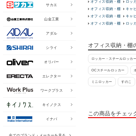
オフィス収納・棚
ロッカ
サカエ
オフィス収納・棚
キャ
オフィス収納・棚
キャ
山金工業
オフィス収納・棚
ロッカ
アダル
オフィス収納・棚
シライ
ロッカー・スチールロッカー
オリバー
OCスチールロッカー
エレクター
ミニロッカー
すのこ
ワークプラス
貴重品ロッカー
日本製
キイノクス
掃除用具入れ・掃除道具入
この商品をチェッ
ロッカー 10人用
ロッカ
イナバ
ロッカー テンキー錠
ロ
全てのブランド・メーカーを見る