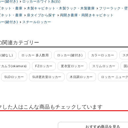
ー(鍵付き)
ロッカーホワイト系(白)
ビネット・書庫
木製キャビネット・木製ラック・木製書庫
フリーラック・壁
ビネット・書庫
扉タイプから探す
両開き書庫・両開きキャビネット
ー(鍵付き)
スチールロッカー
の関連カテゴリー
(鍵なし)
ロッカー 多人数用
ロッカー(鍵付き)
カラーロッカー
ス
オカムラ(okamura)
FZロッカー
更衣室ロッカー
スリムロッカー
国
SLDロッカー
SLB更衣室ロッカー
木目調ロッカー
ロッカー ニュー
 ロッカー ホワイト OC
多人数用小物入れロッカー
学校用ロッカー・スクー
れ・スイッパー
ロッカー 1人用
ロッカー 2人用
ロッカー 3人用
ロッ
クした人はこんな商品もチェックしています
ー 12人用
ロッカー 多人数用
ロッカーホワイト系(白)
ロッカーオプシ
ッカー IC錠
ロッカー 南京錠
コインリターン錠
内筒交換錠
キャビ
おすすめ商品を見る