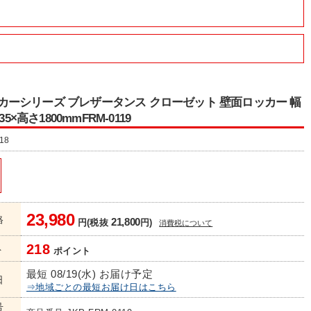
 ロッカーシリーズ ブレザータンス クローゼット 壁面ロッカー 幅
35×高さ1800mmFRM-0119
18
23,980
格
21,800
円(税抜
円)
消費税について
218
ト
ポイント
最短 08/19(水) お届け予定
日
⇒地域ごとの最短お届け日はこちら
号