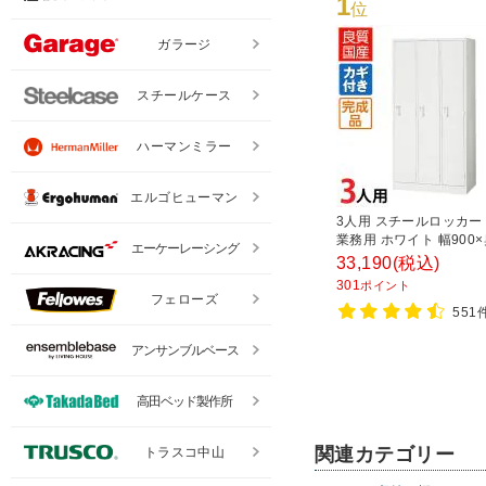
1
位
ガラージ
スチールケース
ハーマンミラー
エルゴヒューマン
3人用 スチールロッカー
業務用 ホワイト 幅900
エーケーレーシング
515×高さ1790mm【
33,190
(税込)
成品】 オフィスロッカー
301
ポイント
シューズロッカー 更衣
フェローズ
551
アンサンブルベース
高田ベッド製作所
関連カテゴリー
トラスコ中山