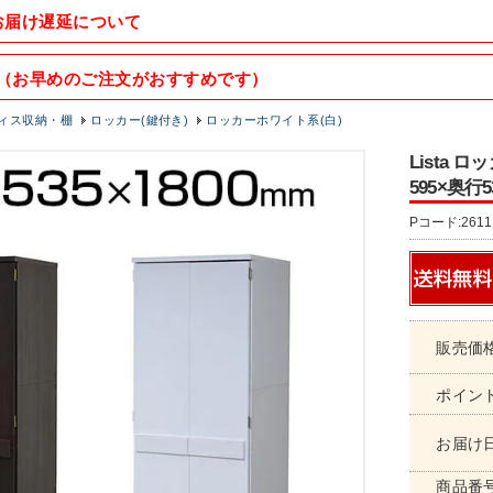
お届け遅延について
（お早めのご注文がおすすめです）
ィス収納・棚
ロッカー(鍵付き)
ロッカーホワイト系(白)
Lista
595×奥行5
Pコード:2611
販売価
ポイン
お届け
商品番