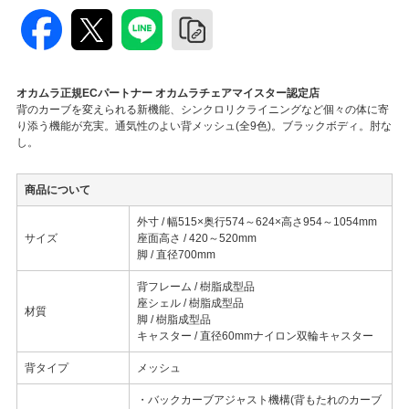
オカムラ正規ECパートナー オカムラチェアマイスター認定店
背のカーブを変えられる新機能、シンクロリクライニングなど個々の体に寄
り添う機能が充実。通気性のよい背メッシュ(全9色)。ブラックボディ。肘な
し。
商品について
外寸 / 幅515×奥行574～624×高さ954～1054mm
サイズ
座面高さ / 420～520mm
脚 / 直径700mm
背フレーム / 樹脂成型品
座シェル / 樹脂成型品
材質
脚 / 樹脂成型品
キャスター / 直径60mmナイロン双輪キャスター
背タイプ
メッシュ
・バックカーブアジャスト機構(背もたれのカーブ