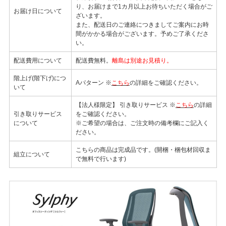
り、お届けまで1カ月以上お待ちいただく場合がご
お届け日について
ざいます。
また、配送日のご連絡につきましてご案内にお時
間がかかる場合がございます。予めご了承くださ
い。
配送費用について
配送費無料。
離島は別途お見積り。
階上げ(階下げ)につ
Aパターン ※
こちら
の詳細をご確認ください。
いて
【法人様限定】 引き取りサービス ※
こちら
の詳細
引き取りサービス
をご確認ください。
について
※ご希望の場合は、ご注文時の備考欄にご記入く
ださい。
こちらの商品は完成品です。(開梱・梱包材回収ま
組立について
で無料で行います)