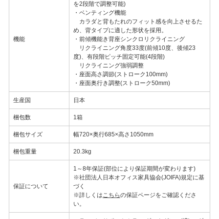
を2段階で調整可能)
・ベンティング機能
カラダと背もたれのフィット感を向上させるた
め、背タイプに適した形状を採用。
機能
・前傾機能き背座シンクロリクライニング
リクライニング角度33度(前傾10度、後傾23
度)、有段階ピッチ固定可能(4段階)
リクライニング強弱調整
・座面高さ調節(ストローク100mm)
・座面奥行き調整(ストローク50mm)
生産国
日本
梱包数
1箱
梱包サイズ
幅720×奥行685×高さ1050mm
梱包重量
20.3kg
1～8年保証(部位により保証期間が変わります)
※社団法人日本オフィス家具協会(JOIFA)規定に基
保証について
づく
※詳しくは
こちら
の保証ページをご確認くださ
い。