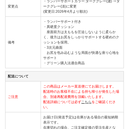
・ランバーサポートカラー:ダークグレー(濃) ⇒ダ
変更点
ークグレー(淡)に変更
(変更日:2026年4月より順次)
・ランバーサポート付き
・異硬度クッション
座面前方は太ももを圧迫しないように柔らか
く、後方はお尻をしっかりサポートする硬めのク
備考
ッションを採用。
・3次元曲面
お尻を包み込むような局面が快適な座り心地を
サポート
・グリーン購入法適合商品
配送について
この商品はメーカー直送便にてお届けします。
配送時のお客様不在による持ち帰りが発生した場
ご注意
合、別途再配達費用を頂戴いたします。
配送詳細については必ず
こちら
をご確認くださ
い。
お届け日(発送予定)は在庫がある場合の最短納期
表示です。
在庫切れの場合、ご注文確定後の受注生産とな