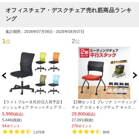
オフィスチェア・デスクチェア売れ筋商品ランキ
ング
集計期間：2026年07月08日 - 2026年08月07日
1
2
位
位
【ライトブルー:8月20日入荷予定】
【2脚セット】プレソナ ミーティング
メッシュチェア チャットチェア ラン
チェア スタッキングチェア キャスタ
バーサポート オフィスチェア デスク
ー付き 座面クッション 幅570×奥行
5,990
29,800
(税込)
(税込)
チェア 会議椅子 幅580×奥行580×高
565×高さ805mm 会議室 収納 法人
5,446(税抜)
27,091(税抜)
さ835-930mm
大人数 重ねる 会議用椅子 会議用チェ
54
270
ポイント
ポイント
ア
1,075件
90件