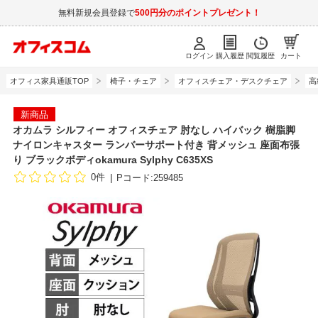
無料新規会員登録で
500円分のポイントプレゼント！
ログイン
購入履歴
閲覧履歴
カート
オフィス家具通販TOP
椅子・チェア
オフィスチェア・デスクチェア
高
新商品
オカムラ シルフィー オフィスチェア 肘なし ハイバック 樹脂脚
ナイロンキャスター ランバーサポート付き 背メッシュ 座面布張
り ブラックボディokamura Sylphy C635XS
0件
Pコード:259485