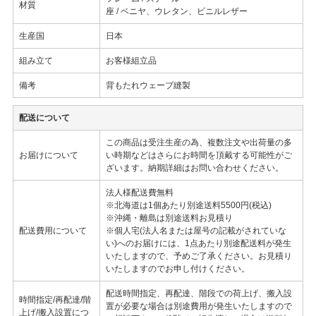
材質
座 / ベニヤ、ウレタン、ビニルレザー
生産国
日本
組み立て
お客様組立品
備考
背もたれウェーブ縫製
配送について
この商品は受注生産の為、複数注文や出荷量の多
お届けについて
い時期などはさらにお時間を頂戴する可能性がご
ざいます。納期詳細はお問い合わせください。
法人様配送費無料
※北海道は1個あたり別途送料5500円(税込)
※沖縄・離島は別途送料お見積り
配送費用について
※個人宅(法人名または屋号の記載がされていな
い)へのお届けには、1点あたり別途配送料が発生
いたしますので、予めご了承ください。お見積り
いたしますのでお申し付けください。
配送時間指定、再配達、階段での荷上げ、搬入設
時間指定/再配達/階
置が必要な場合は別途費用が発生いたしますので
上げ/搬入設置につ