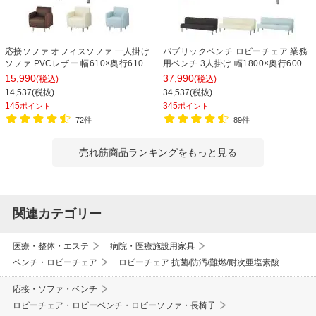
応接ソファ オフィスソファ 一人掛け
パブリックベンチ ロビーチェア 業務
ソファ PVCレザー 幅610×奥行610×
用ベンチ 3人掛け 幅1800×奥行600×
高さ710mm ベルセア
高さ690×座高400mm 背つき レザー
15,990
37,990
(税込)
(税込)
14,537(税抜)
34,537(税抜)
145
345
ポイント
ポイント
72件
89件
売れ筋商品ランキングをもっと見る
関連カテゴリー
医療・整体・エステ
病院・医療施設用家具
ベンチ・ロビーチェア
ロビーチェア 抗菌/防汚/難燃/耐次亜塩素酸
応接・ソファ・ベンチ
ロビーチェア・ロビーベンチ・ロビーソファ・長椅子