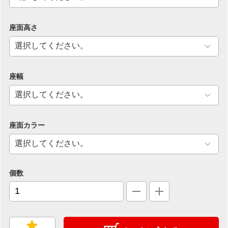
座面高さ
座幅
座面カラー
個数