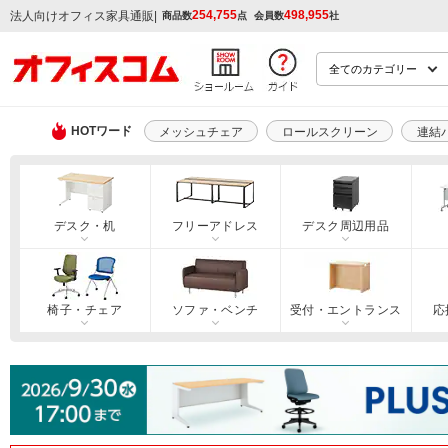
254,755
498,955
|
法人向けオフィス家具通販
商品数
点
会員数
社
HOTワード
メッシュチェア
ロールスクリーン
連結
デスク・机
フリーアドレス
デスク周辺用品
椅子・チェア
ソファ・ベンチ
受付・エントランス
応