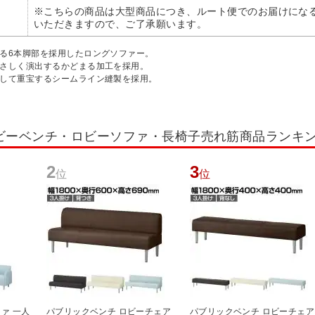
※こちらの商品は大型商品につき、ルート便でのお届けにな
いただきますので、ご了承願います。
える6本脚部を採用したロングソファー。
やさしく演出するかどまる加工を採用。
として重宝するシームライン縫製を採用。
ビーベンチ・ロビーソファ・長椅子売れ筋商品ランキ
2
3
位
位
ァ 一人
パブリックベンチ ロビーチェア
パブリックベンチ ロビーチェア