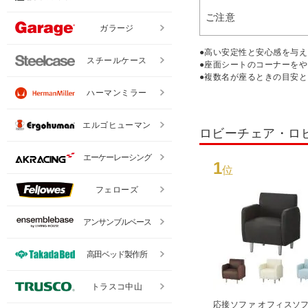
ご注意
ガラージ
●高い安定性と安心感を与
スチールケース
●座面シートのコーナーを
●複数名が座るときの目安
ハーマンミラー
エルゴヒューマン
ロビーチェア・ロ
エーケーレーシング
1
位
フェローズ
アンサンブルベース
高田ベッド製作所
トラスコ中山
応接ソファ オフィスソフ