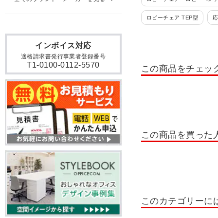
ロビーチェア TEP型
応
応接ソファー RF/GZ
インボイス対応
応接セット S-421
応接
適格請求書発行事業者登録番号
T1-0100-0112-5570
この商品をチェッ
オフィスソファー・応接ソ
この商品を買った
このカテゴリーに