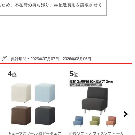
るため、不在時の持ち帰り、再配達費用を請求させて
ング
集計期間：2026年07月07日 - 2026年08月06日
4
5
6
位
位
キューブスツール ロビーチェア
応接ソファ オフィスソファ 一人
応