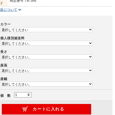
商品番号:TB-396
ド
配送について
カラー
個人様別途送料
長さ
座高
座幅
個 数