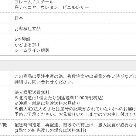
フレーム / スチール
座 / ベニヤ、ウレタン、ビニルレザー
日本
お客様組立品
6本脚部
かどまる加工
シームライン縫製
この商品は受注生産の為、複数注文や出荷量の多い時期など
詳細はお問い合わせください。
法人様配送費無料
※北海道は1個あたり別途送料11000円(税込)
※沖縄・離島は別途送料お見積り
※個人宅(法人名または屋号の記載がされていない)へのお届
予めご了承ください。お見積りいたしますのでお申し付けく
/搬
配送時間指定、再配達、階段での荷上げ、搬入設置が必要な
(1階での軒先渡しの場合は送料無料)