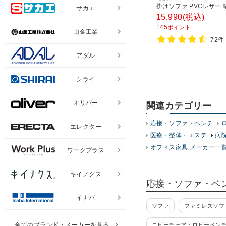
掛けソファ PVCレザー 幅
サカエ
行610×高さ710mm ベ
15,990
(税込)
145
ポイント
山金工業
72件
アダル
シライ
オリバー
関連カテゴリー
応接・ソファ・ベンチ
エレクター
医療・整体・エステ
病
オフィス家具 メーカー一
ワークプラス
キイノクス
応接・ソファ・ベ
イナバ
ソファ
ファミレスソフ
全てのブランド・メーカーを見る
ロビーチェア・ロビーベン