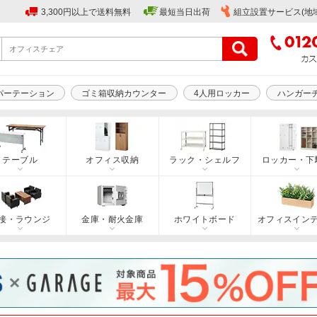
3,300円以上で送料無料
最短当日出荷
組立設置サービス(地
パーテーション
ゴミ箱収納カウンター
4人用ロッカー
ハンガー
テーブル
オフィス収納
ラック・シェルフ
ロッカー・下
接・ラウンジ
金庫・耐火金庫
ホワイトボード
オフィスイン