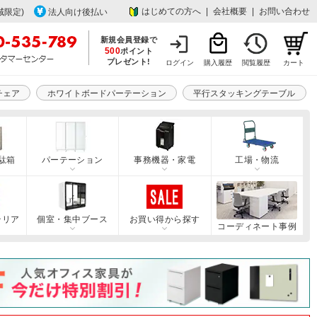
はじめての方へ
|
会社概要
|
お問い合わせ
域限定)
法人向け後払い
新規会員登録で
500
ポイント
プレゼント!
ログイン
購入履歴
閲覧履歴
カート
チェア
ホワイトボードパーテーション
平行スタッキングテーブル
駄箱
パーテーション
事務機器・家電
工場・物流
テリア
個室・集中ブース
お買い得から探す
コーディネート事例