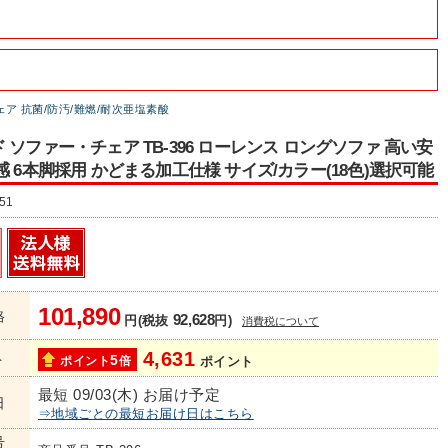
ア 抗菌/防汚/難燃/耐次亜塩素酸
 ソファー・チェア TB-396 ローレンス ロングソファ 高い安
感 6本脚採用 かどまる加工仕様 サイズ/カラー(18色)選択可能
51
101,890
格
92,628
円(税抜
円)
消費税について
4,631
ト
5
ポイント
倍
ポイント
最短 09/03(木) お届け予定
日
⇒地域ごとの最短お届け日はこちら
号