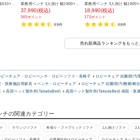
610×奥
業務用ベンチ 3人掛け 幅1800×奥
業務用ベンチ 3人掛け 幅1800×
ルセア
行600×高さ690×座高400mm 背
行400×高さ400×座高400mm 
37,990
(税込)
18,990
(税込)
つき レザー
なし レザー
345
172
ポイント
ポイント
89件
88件
売れ筋商品ランキングをもっと
ロビーチェア・ロビーベンチ・ロビーソファ・長椅子
ロビーチェア 抗菌/防汚/
院・医療施設用家具
ベンチ・ロビーチェア
ロビーチェア 抗菌/防汚/難燃/耐
覧
高田ベッド製作所(TakadaBed)
高田ベッド製作所(TakadaBed) 病院・
ンチの関連カテゴリー
ァ
ラウンジソファ
布張り・ファブリックソファ
1人掛けソファ
2
チ・ロビーソファ・長椅子
介護施設向けロビーチェア
ロビーチェア キッズコ