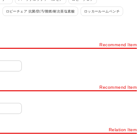
ロビーチェア 抗菌/防汚/難燃/耐次亜塩素酸
ロッカールームベンチ
ット
応接セット ベルセア
応接セット ファビュリー
KOT
応接セット NZ
応接セット GOS
Recommend Item
Recommend Item
Relation Item