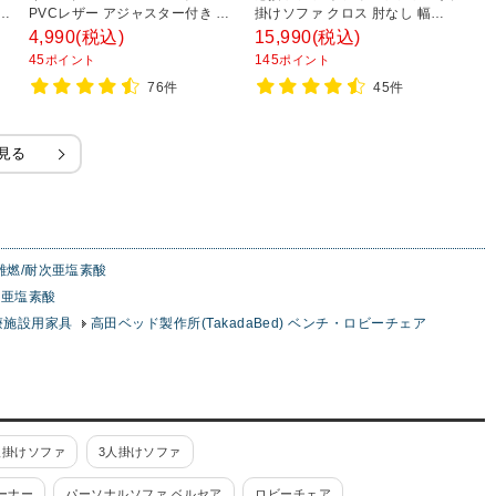
奥
PVCレザー アジャスター付き 幅
掛けソファ クロス 肘なし 幅
掛
背
400×奥行400×高さ400mm 【ブ
610×奥行610×高さ710mm ベル
幅
4,990
(税込)
15,990
(税込)
7
ラック アイボリー ブルー ダーク
セア
ァ
45
145
6
ポイント
ポイント
ブラウン】
76件
45件
見る
難燃/耐次亜塩素酸
次亜塩素酸
医療施設用家具
高田ベッド製作所(TakadaBed) ベンチ・ロビーチェア
人掛けソファ
3人掛けソファ
ーナー
パーソナルソファ ベルセア
ロビーチェア