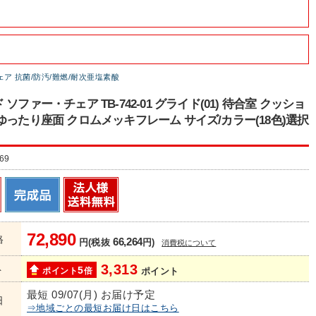
ア 抗菌/防汚/難燃/耐次亜塩素酸
ソファー・チェア TB-742-01 グライド(01) 待合室 クッショ
ゆったり座面 クロムメッキフレーム サイズ/カラー(18色)選択
69
72,890
格
66,264
円(税抜
円)
消費税について
3,313
ト
5
ポイント
倍
ポイント
最短 09/07(月) お届け予定
日
⇒地域ごとの最短お届け日はこちら