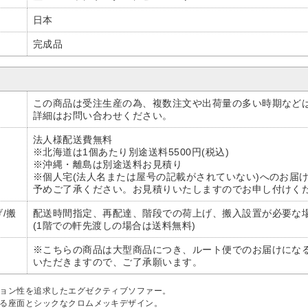
日本
完成品
この商品は受注生産の為、複数注文や出荷量の多い時期など
詳細はお問い合わせください。
法人様配送費無料
※北海道は1個あたり別途送料5500円(税込)
※沖縄・離島は別途送料お見積り
※個人宅(法人名または屋号の記載がされていない)へのお届
予めご了承ください。お見積りいたしますのでお申し付けく
/搬
配送時間指定、再配達、階段での荷上げ、搬入設置が必要な
(1階での軒先渡しの場合は送料無料)
※こちらの商品は大型商品につき、ルート便でのお届けにな
いただきますので、ご了承願います。
ション性を追求したエグゼクティブソファー。
ある座面とシックなクロムメッキデザイン。