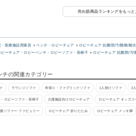
売れ筋商品ランキングをもっと
院・医療施設用家具
ベンチ・ロビーチェア
ロビーチェア 抗菌/防汚/難燃/耐
ロビーチェア・ロビーベンチ・ロビーソファ・長椅子
ロビーチェア 抗菌/防汚/
ンチの関連カテゴリー
ァ
ラウンジソファ
布張り・ファブリックソファ
1人掛けソファ
2
チ・ロビーソファ・長椅子
介護施設向けロビーチェア
ロビーチェア キッズコ
接ソファー ファビュリー
ロビーチェア 折りたたみ
ロビーチェア メッキ脚
スツールベンチ
応接セット・応接家具
モンタージュシリーズ
応接会議セ
セット L-521シリーズ
センターテーブル
応接セット F-592
応接セット 