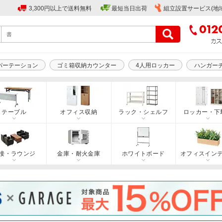
3,300円以上で送料無料
最短当日出荷
組立設置サービス(地
パーテーション
ゴミ箱収納カウンター
4人用ロッカー
ハンガー
テーブル
オフィス収納
ラック・シェルフ
ロッカー・下
接・ラウンジ
金庫・耐火金庫
ホワイトボード
オフィスイン