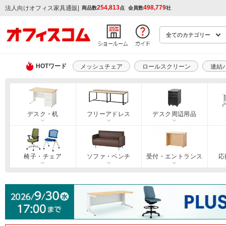
254,813
498,779
|
法人向けオフィス家具通販
商品数
点
会員数
社
HOTワード
メッシュチェア
ロールスクリーン
連結
デスク・机
フリーアドレス
デスク周辺用品
椅子・チェア
ソファ・ベンチ
受付・エントランス
応