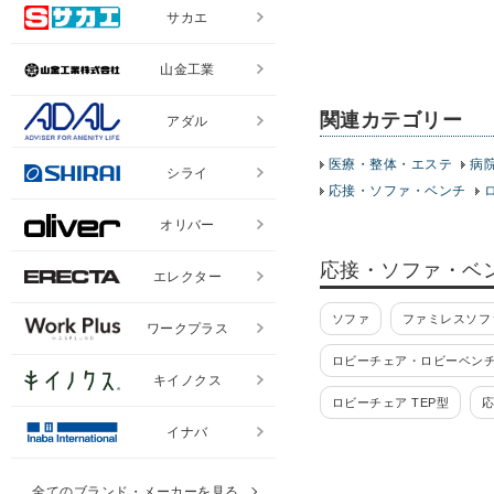
サカエ
山金工業
関連カテゴリー
アダル
医療・整体・エステ
病
シライ
応接・ソファ・ベンチ
オリバー
応接・ソファ・ベ
エレクター
ソファ
ファミレスソフ
ワークプラス
ロビーチェア・ロビーベン
キイノクス
ロビーチェア TEP型
応
イナバ
応接ソファー RF/GZ
応接セット S-421
応接
全てのブランド・メーカーを見る