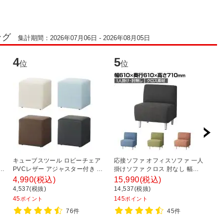
ング
集計期間：2026年07月06日 - 2026年08月05日
4
5
6
位
位
キューブスツール ロビーチェア
応接ソファ オフィスソファ 一人
応
奥
PVCレザー アジャスター付き 幅
掛けソファ クロス 肘なし 幅
掛
背
400×奥行400×高さ400mm 【ブ
610×奥行610×高さ710mm ベル
幅
4,990
(税込)
15,990
(税込)
7
ラック アイボリー ブルー ダーク
セア
ァ
4,537(税抜)
14,537(税抜)
6
ブラウン】
45
145
6
ポイント
ポイント
76件
45件