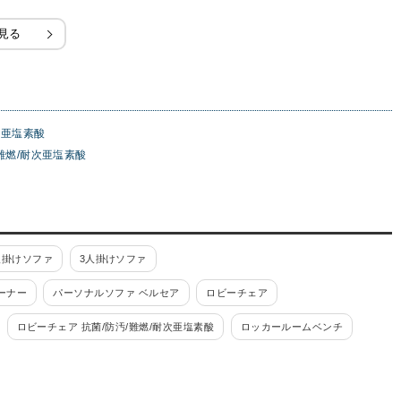
見る
次亜塩素酸
難燃/耐次亜塩素酸
人掛けソファ
3人掛けソファ
ーナー
パーソナルソファ ベルセア
ロビーチェア
ロビーチェア 抗菌/防汚/難燃/耐次亜塩素酸
ロッカールームベンチ
ット
応接セット ベルセア
応接セット ファビュリー
KOT
応接セット NZ
応接セット GOS