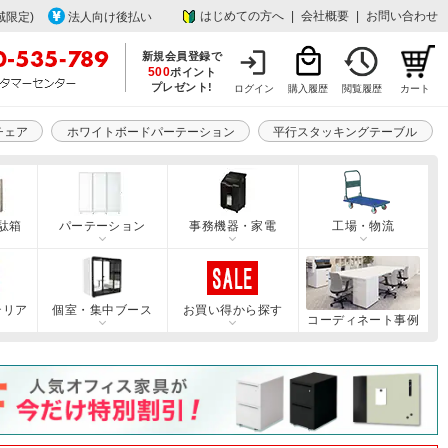
はじめての方へ
|
会社概要
|
お問い合わせ
域限定)
法人向け後払い
新規会員登録で
500
ポイント
プレゼント!
ログイン
購入履歴
閲覧履歴
カート
チェア
ホワイトボードパーテーション
平行スタッキングテーブル
駄箱
パーテーション
事務機器・家電
工場・物流
テリア
個室・集中ブース
お買い得から探す
コーディネート事例