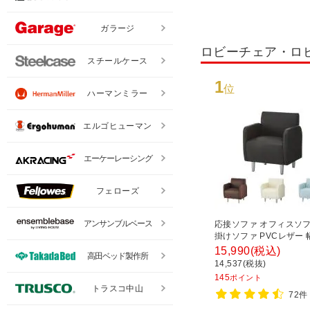
ガラージ
ロビーチェア・ロ
スチールケース
1
位
ハーマンミラー
エルゴヒューマン
エーケーレーシング
フェローズ
アンサンブルベース
応接ソファ オフィスソフ
掛けソファ PVCレザー 幅
行610×高さ710mm ベ
15,990
(税込)
高田ベッド製作所
14,537(税抜)
145
ポイント
トラスコ中山
72件