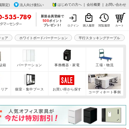
はじめての方へ
|
会社概要
|
お問い合わせ
域限定)
法人向け後払い
新規会員登録で
500
ポイント
プレゼント!
ログイン
購入履歴
閲覧履歴
カート
チェア
ホワイトボードパーテーション
平行スタッキングテーブル
駄箱
パーテーション
事務機器・家電
工場・物流
テリア
個室・集中ブース
お買い得から探す
コーディネート事例