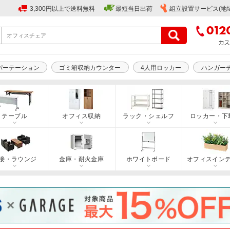
3,300円以上で送料無料
最短当日出荷
組立設置サービス(地
パーテーション
ゴミ箱収納カウンター
4人用ロッカー
ハンガー
テーブル
オフィス収納
ラック・シェルフ
ロッカー・下
接・ラウンジ
金庫・耐火金庫
ホワイトボード
オフィスイン