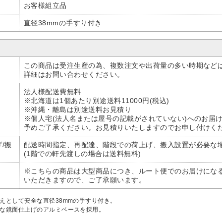
お客様組立品
直径38mmの手すり付き
この商品は受注生産の為、複数注文や出荷量の多い時期など
詳細はお問い合わせください。
法人様配送費無料
※北海道は1個あたり別途送料11000円(税込)
※沖縄・離島は別途送料お見積り
※個人宅(法人名または屋号の記載がされていない)へのお届
予めご了承ください。お見積りいたしますのでお申し付けく
/搬
配送時間指定、再配達、階段での荷上げ、搬入設置が必要な
(1階での軒先渡しの場合は送料無料)
※こちらの商品は大型商品につき、ルート便でのお届けにな
いただきますので、ご了承願います。
えとして安全な直径38mmの手すり付き。
易な鏡面仕上げのアルミベースを採用。