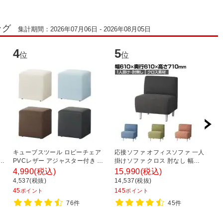
ング
集計期間：2026年07月06日 - 2026年08月05日
4
5
6
位
位
キューブスツール ロビーチェア
応接ソファ オフィスソファ 一人
応
奥
PVCレザー アジャスター付き 幅
掛けソファ クロス 肘なし 幅
掛
背
400×奥行400×高さ400mm 【ブ
610×奥行610×高さ710mm ベル
幅
4,990
(税込)
15,990
(税込)
7
ラック アイボリー ブルー ダーク
セア
ァ
4,537(税抜)
14,537(税抜)
6
ブラウン】
45
145
6
ポイント
ポイント
76件
45件