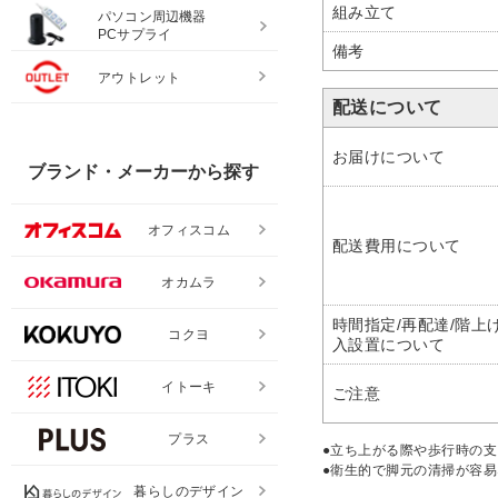
組み立て
パソコン周辺機器
PCサプライ
備考
アウトレット
配送について
お届けについて
ブランド・メーカーから探す
オフィスコム
配送費用について
オカムラ
時間指定/再配達/階上げ
コクヨ
入設置について
イトーキ
ご注意
プラス
●立ち上がる際や歩行時の支
●衛生的で脚元の清掃が容
暮らしのデザイン