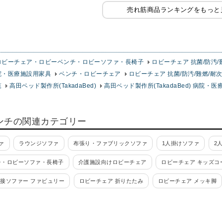
売れ筋商品ランキングをもっと
ロビーチェア・ロビーベンチ・ロビーソファ・長椅子
ロビーチェア 抗菌/防汚/
院・医療施設用家具
ベンチ・ロビーチェア
ロビーチェア 抗菌/防汚/難燃/耐
覧
高田ベッド製作所(TakadaBed)
高田ベッド製作所(TakadaBed) 病院・
ンチの関連カテゴリー
ァ
ラウンジソファ
布張り・ファブリックソファ
1人掛けソファ
2
チ・ロビーソファ・長椅子
介護施設向けロビーチェア
ロビーチェア キッズコ
接ソファー ファビュリー
ロビーチェア 折りたたみ
ロビーチェア メッキ脚
スツールベンチ
応接セット・応接家具
モンタージュシリーズ
応接会議セ
セット L-521シリーズ
センターテーブル
応接セット F-592
応接セット 