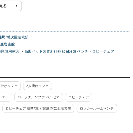
見る
難燃/耐次亜塩素酸
次亜塩素酸
医療施設用家具
高田ベッド製作所(TakadaBed) ベンチ・ロビーチェア
人掛けソファ
3人掛けソファ
ーナー
パーソナルソファ ベルセア
ロビーチェア
ロビーチェア 抗菌/防汚/難燃/耐次亜塩素酸
ロッカールームベンチ
ット
応接セット ベルセア
応接セット ファビュリー
KOT
応接セット NZ
応接セット GOS