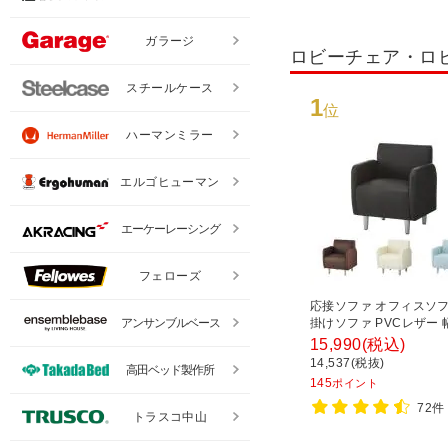
ガラージ
ロビーチェア・ロ
スチールケース
1
位
ハーマンミラー
エルゴヒューマン
エーケーレーシング
フェローズ
応接ソファ オフィスソフ
アンサンブルベース
掛けソファ PVCレザー 幅
行610×高さ710mm ベ
15,990
(税込)
14,537(税抜)
高田ベッド製作所
145
ポイント
72件
トラスコ中山