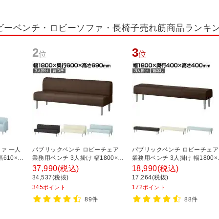
ビーベンチ・ロビーソファ・長椅子売れ筋商品ランキ
2
3
位
位
ァ 一人
パブリックベンチ ロビーチェア
パブリックベンチ ロビーチェア
610×奥
業務用ベンチ 3人掛け 幅1800×奥
業務用ベンチ 3人掛け 幅1800×
ルセア
行600×高さ690×座高400mm 背
行400×高さ400×座高400mm 
37,990
(税込)
18,990
(税込)
つき レザー
なし レザー
34,537(税抜)
17,264(税抜)
345
172
ポイント
ポイント
89件
88件