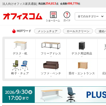
254,813
498,779
|
法人向けオフィス家具通販
商品数
点
会員数
社
HOTワード
メッシュチェア
ロールスクリーン
連結
デスク・机
フリーアドレス
デスク周辺用品
椅子・チェア
ソファ・ベンチ
受付・エントランス
応