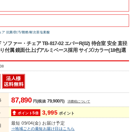
ア 抗菌/防汚/難燃/耐次亜塩素酸
ソファー・チェア TB-817-02 エバーR(02) 待合室 安全 直径
手すり付属 鏡面仕上げアルミベース採用 サイズ/カラー(18色)選
08
87,890
格
79,900
円(税抜
円)
消費税について
3,995
ト
5
ポイント
倍
ポイント
最短 09/04(金) お届け予定
日
⇒地域ごとの最短お届け日はこちら