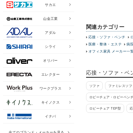
サカエ
山金工業
関連カテゴリー
アダル
応接・ソファ・ベンチ
医療・整体・エステ
病
シライ
オフィス家具 メーカー一
オリバー
応接・ソファ・ベ
エレクター
ソファ
ファミレスソフ
ワークプラス
ロビーチェア・ロビーベン
キイノクス
ロビーチェア TEP型
応
イナバ
応接ソファー RF/GZ
応接セット S-421
応接
全てのブランド・メーカーを見る