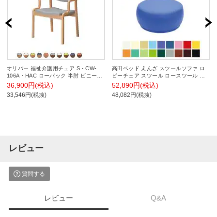
オリバー 福祉介護用チェア S・CW-
高田ベッド えんざ スツールソファ ロ
106A・HAC ローバック 半肘 ビニール
ビーチェア スツール ロースツール 直
レザーCL39 スタッキング 抗菌 日本製
径900mm カラー(18色)選択可能 TB-
36,900円(税込)
52,890円(税込)
幅550×奥行540×高さ790mm
1603-02
33,546円(税抜)
48,082円(税抜)
レビュー
質問する
レビュー
Q&A