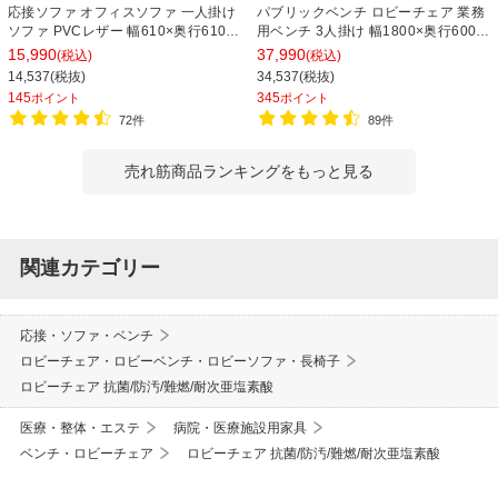
応接ソファ オフィスソファ 一人掛け
パブリックベンチ ロビーチェア 業務
ソファ PVCレザー 幅610×奥行610×
用ベンチ 3人掛け 幅1800×奥行600×
高さ710mm ベルセア
高さ690×座高400mm 背つき レザー
15,990
37,990
(税込)
(税込)
14,537(税抜)
34,537(税抜)
145
345
ポイント
ポイント
72件
89件
売れ筋商品ランキングをもっと見る
関連カテゴリー
応接・ソファ・ベンチ
ロビーチェア・ロビーベンチ・ロビーソファ・長椅子
ロビーチェア 抗菌/防汚/難燃/耐次亜塩素酸
医療・整体・エステ
病院・医療施設用家具
ベンチ・ロビーチェア
ロビーチェア 抗菌/防汚/難燃/耐次亜塩素酸