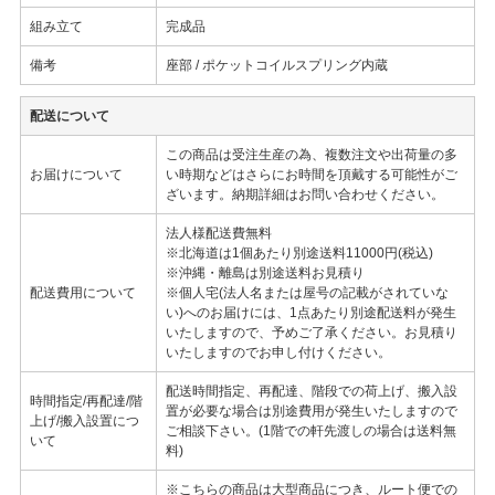
組み立て
完成品
備考
座部 / ポケットコイルスプリング内蔵
配送について
この商品は受注生産の為、複数注文や出荷量の多
お届けについて
い時期などはさらにお時間を頂戴する可能性がご
ざいます。納期詳細はお問い合わせください。
法人様配送費無料
※北海道は1個あたり別途送料11000円(税込)
※沖縄・離島は別途送料お見積り
配送費用について
※個人宅(法人名または屋号の記載がされていな
い)へのお届けには、1点あたり別途配送料が発生
いたしますので、予めご了承ください。お見積り
いたしますのでお申し付けください。
配送時間指定、再配達、階段での荷上げ、搬入設
時間指定/再配達/階
置が必要な場合は別途費用が発生いたしますので
上げ/搬入設置につ
ご相談下さい。(1階での軒先渡しの場合は送料無
いて
料)
※こちらの商品は大型商品につき、ルート便での