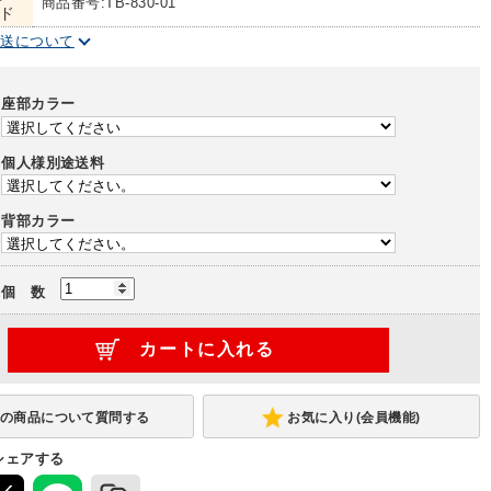
商品番号:TB-830-01
ド
配送について
座部カラー
個人様別途送料
背部カラー
個 数
お気に入り(会員機能)
シェアする