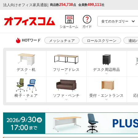
254,738
499,111
|
法人向けオフィス家具通販
商品数
点
会員数
社
HOTワード
メッシュチェア
ロールスクリーン
連結
デスク・机
フリーアドレス
デスク周辺用品
椅子・チェア
ソファ・ベンチ
受付・エントランス
応