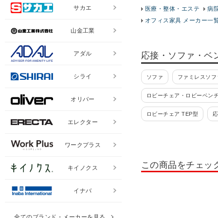
サカエ
医療・整体・エステ
病
オフィス家具 メーカー一
山金工業
アダル
応接・ソファ・ベ
シライ
ソファ
ファミレスソフ
ロビーチェア・ロビーベン
オリバー
ロビーチェア TEP型
応
エレクター
応接ソファー RF/GZ
ワークプラス
応接セット S-421
応接
この商品をチェッ
キイノクス
オフィスソファー・応接ソ
イナバ
全てのブランド・メーカーを見る