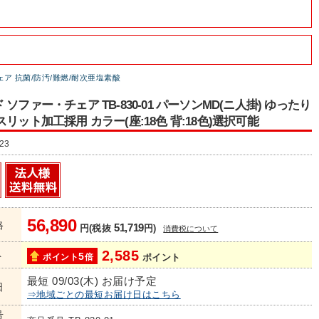
ア 抗菌/防汚/難燃/耐次亜塩素酸
ソファー・チェア TB-830-01 パーソンMD(ニ人掛) ゆったり
スリット加工採用 カラー(座:18色 背:18色)選択可能
23
56,890
格
51,719
円(税抜
円)
消費税について
2,585
ト
5
ポイント
倍
ポイント
最短 09/03(木) お届け予定
日
⇒地域ごとの最短お届け日はこちら
号