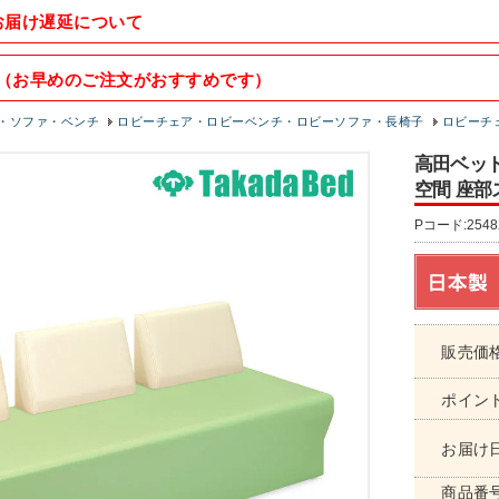
お届け遅延について
（お早めのご注文がおすすめです）
・ソファ・ベンチ
ロビーチェア・ロビーベンチ・ロビーソファ・長椅子
ロビーチェ
高田ベッド 
空間 座部
Pコード:2548
販売価
ポイン
お届け
商品番