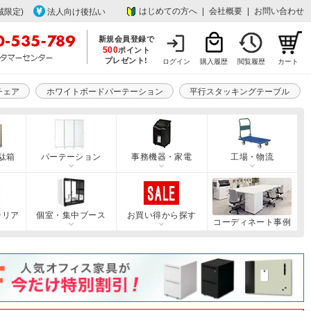
はじめての方へ
|
会社概要
|
お問い合わせ
域限定)
法人向け後払い
新規会員登録で
500
ポイント
プレゼント!
ログイン
購入履歴
閲覧履歴
カート
チェア
ホワイトボードパーテーション
平行スタッキングテーブル
駄箱
パーテーション
事務機器・家電
工場・物流
テリア
個室・集中ブース
お買い得から探す
コーディネート事例