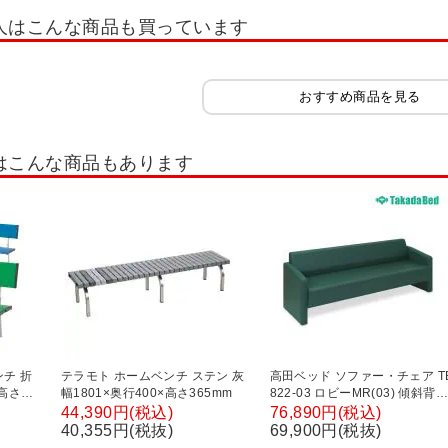
人はこんな商品も買っています
おすすめ商品を見る
はこんな商品もあります
チ 折
テラモト ホームベンチ ステン 灰
高田ベッド ソファー・チェア TB
×高さ
幅1801×奥行400×高さ365mm
822-03 ロビーMR(03) 傾斜背も
たれで安定感抜群 下部オープン
44,390円(税込)
76,890円(税込)
タイプ 両肘掛け仕様 サイズ/カ
40,355円(税抜)
69,900円(税抜)
ー(18色)選択可能