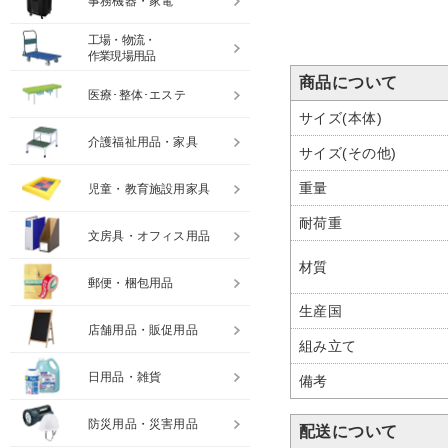
事務機器・家電
工場・物流・
作業現場用品
商品について
医療･整体･エステ
サイズ(本体)
介護福祉用品・家具
サイズ(その他)
重量
児童・教育施設用家具
耐荷重
文房具・オフィス用品
材質
郵便・梱包用品
生産国
店舗用品・販促用品
組み立て
日用品・雑貨
備考
防災用品・災害用品
配送について