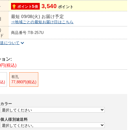
3,540
ト
5
ポイント
倍
ポイント
最短 09/08(火) お届け予定
日
⇒地域ごとの最短お届け日はこちら
号
商品番号:TB-257U
ド
配送について
ョン:
80円(税込)
有孔
税込)
77,880円(税込)
カラー
個人様別途送料