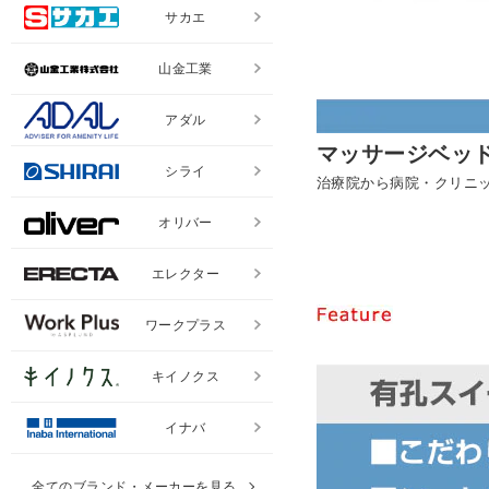
サカエ
山金工業
アダル
マッサージベッ
シライ
治療院から病院・クリニ
オリバー
エレクター
ワークプラス
キイノクス
イナバ
全てのブランド・メーカーを見る