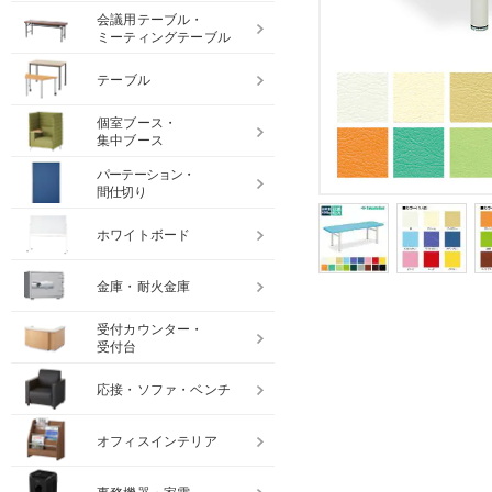
会議用テーブル・
ミーティングテーブル
テーブル
個室ブース・
集中ブース
パーテーション・
間仕切り
ホワイトボード
金庫・耐火金庫
受付カウンター・
受付台
応接・ソファ・ベンチ
オフィスインテリア