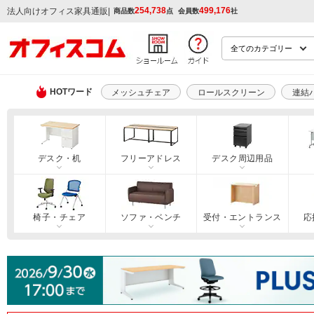
254,738
499,176
|
法人向けオフィス家具通販
商品数
点
会員数
社
HOTワード
メッシュチェア
ロールスクリーン
連結
デスク・机
フリーアドレス
デスク周辺用品
椅子・チェア
ソファ・ベンチ
受付・エントランス
応