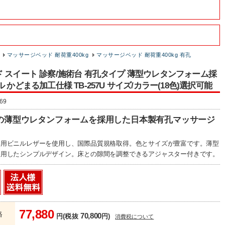
マッサージベッド 耐荷重400kg
マッサージベッド 耐荷重400kg 有孔
 スイート 診察/施術台 有孔タイプ 薄型ウレタンフォーム採
 かどまる加工仕様 TB-257U サイズ/カラー(18色)選択可能
69
の薄型ウレタンフォームを採用した日本製有孔マッサージ
専用ビニルレザーを使用し、国際品質規格取得。色とサイズが豊富です。薄型
採用したシンプルデザイン。床との隙間を調整できるアジャスター付きです。
77,880
格
70,800
円(税抜
円)
消費税について