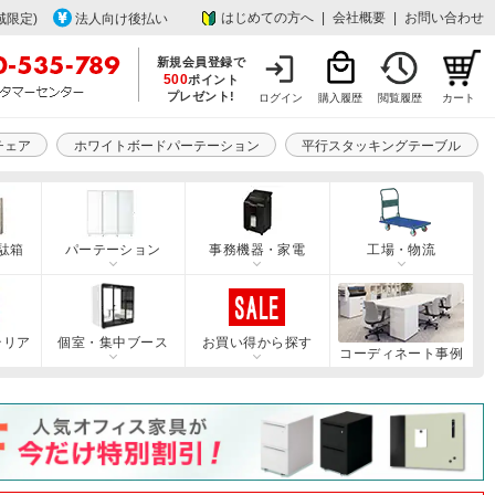
はじめての方へ
|
会社概要
|
お問い合わせ
域限定)
法人向け後払い
新規会員登録で
500
ポイント
プレゼント!
ログイン
購入履歴
閲覧履歴
カート
チェア
ホワイトボードパーテーション
平行スタッキングテーブル
駄箱
パーテーション
事務機器・家電
工場・物流
テリア
個室・集中ブース
お買い得から探す
コーディネート事例