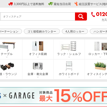
3,300円以上で送料無料
最短当日出荷
組立設置サービス(地
パーテーション
ゴミ箱収納カウンター
4人用ロッカー
ハンガー
テーブル
オフィス収納
ラック・シェルフ
ロッカー・下
接・ラウンジ
金庫・耐火金庫
ホワイトボード
オフィスイン