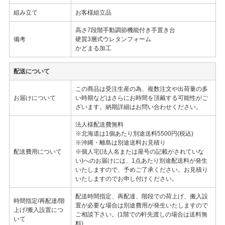
組み立て
お客様組立品
高さ7段階手動調節機能付き手置き台
備考
硬質3層式ウレタンフォーム
かどまる加工
配送について
この商品は受注生産の為、複数注文や出荷量の多
お届けについて
い時期などはさらにお時間を頂戴する可能性がご
ざいます。納期詳細はお問い合わせください。
法人様配送費無料
※北海道は1個あたり別途送料5500円(税込)
※沖縄・離島は別途送料お見積り
配送費用について
※個人宅(法人名または屋号の記載がされていな
い)へのお届けには、1点あたり別途配送料が発生
いたしますので、予めご了承ください。お見積り
いたしますのでお申し付けください。
配送時間指定、再配達、階段での荷上げ、搬入設
時間指定/再配達/階
置が必要な場合は別途費用が発生いたしますので
上げ/搬入設置につ
ご相談下さい。(1階での軒先渡しの場合は送料無
いて
料)