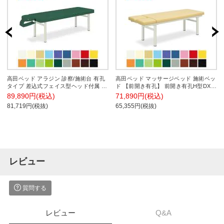
高田ベッド アラジン 診察/施術台 有孔
高田ベッド マッサージベッド 施術ベッ
タイプ 差込式フェイス型ヘッド付属 か
ド 【前開き有孔】 前開き有孔H型DXベ
どまる加工 TB-393U サイズ/カラー(18
ッド TB-372
89,890円(税込)
71,890円(税込)
色)選択可能
81,719円(税抜)
65,355円(税抜)
レビュー
質問する
レビュー
Q&A