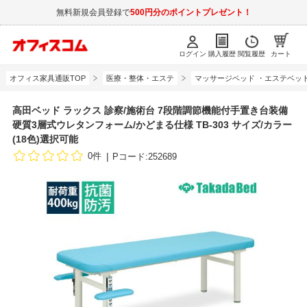
無料新規会員登録で
500円分のポイントプレゼント！
ログイン
購入履歴
閲覧履歴
カート
オフィス家具通販TOP
医療・整体・エステ
マッサージベッド ・エステベッ
高田ベッド ラックス 診察/施術台 7段階調節機能付手置き台装備
硬質3層式ウレタンフォーム/かどまる仕様 TB-303 サイズ/カラー
(18色)選択可能
0件
Pコード:252689