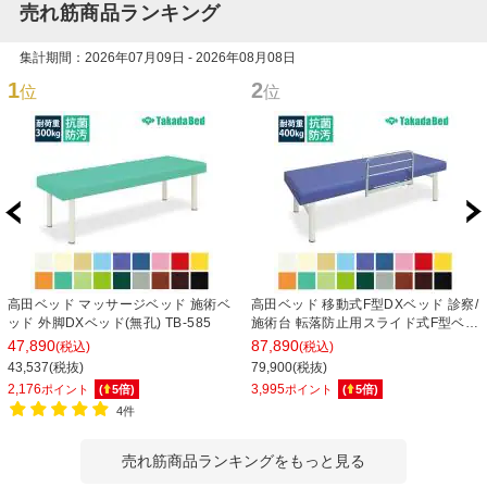
売れ筋商品ランキング
集計期間：2026年07月09日 - 2026年08月08日
1
2
位
位
高田ベッド マッサージベッド 施術ベ
高田ベッド 移動式F型DXベッド 診察/
ッド 外脚DXベッド(無孔) TB-585
施術台 転落防止用スライド式F型ベッ
ドガード付属 TB-266 サイズ/カラー
47,890
87,890
(税込)
(税込)
(18色)選択可能
43,537(税抜)
79,900(税抜)
2,176
3,995
ポイント
(
5
倍)
ポイント
(
5
倍)
4件
売れ筋商品ランキングをもっと見る