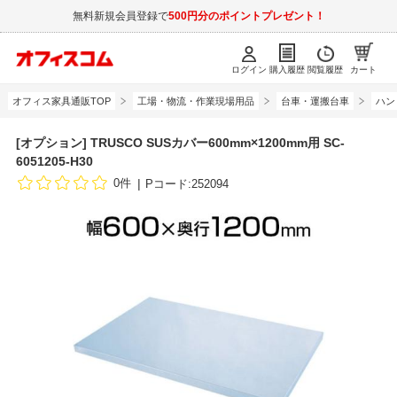
無料新規会員登録で
500円分のポイントプレゼント！
ログイン
購入履歴
閲覧履歴
カート
オフィス家具通販TOP
工場・物流・作業現場用品
台車・運搬台車
ハン
[オプション] TRUSCO SUSカバー600mm×1200mm用 SC-
6051205-H30
0件
Pコード:252094