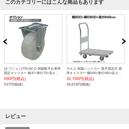
このカテゴリーにはこんな商品もあります
[オプション]TRUSCO 樹脂製平台車用
サカエ 樹脂ハンドカー 取手固定式 標
固定キャスター 幅47×奥行75×高さ
準キャスター 幅900×奥行600×高さ
93mm 直径75mm 導電性ナイロン車(黒
849mm LHN-20K
590円(税込)
31,700円(税込)
色) TYK-75NE
537円(税抜)
28,819円(税抜)
レビュー