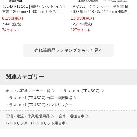
TJL-D4-1210E | 樹脂パレット 片面4
TP-715J | グランカート 平台車 幅
方差 1200mm×1000mm トラスコ中
468×奥行718×高さ170mm 4輪自在
山 (TRUSCO)
トラスコ中山 (TRUSCO) / 489-3034
8,190
13,990
(税込)
(税込)
7,446(税抜)
12,719(税抜)
74
127
ポイント
ポイント
売れ筋商品ランキングをもっと見る
関連カテゴリー
オフィス家具 メーカー一覧
トラスコ中山(TRUSCO)
トラスコ中山(TRUSCO) 台車・運搬機器
トラスコ中山(TRUSCO) ハンドリフター
工場・物流・作業現場用品
台車・運搬台車
ハンドリフター(ハンドリフト用台車)