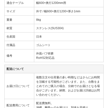
適合テーブル
幅600×奥行1200mm用
サイズ
外寸 / 幅600×奥行1200×厚さ1mm
重量
8kg
材質
ステンレス(SUS304)
生産国
日本
付属品
ゴムシート
外面バフ研磨
備考
RoHS2対応品
配送について
複数注文や出荷量の多い時期などはさらにお時間
を頂戴する可能性がございます。また、台数をま
お届け日について
とめてのご購入の場合、分納でのお届けとなる場
合がございます。納期、およびお届け詳細はお問
い合わせください。
配送費無料。
配送費用について
沖縄、離島へのお届けは、別途お見積り。