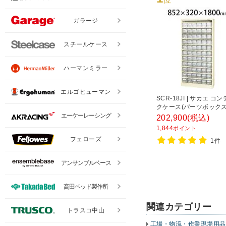
ガラージ
スチールケース
ハーマンミラー
エルゴヒューマン
SCR-18JI | サカエ 
クケース(パーツボックス付
段 66個収納 50kg/段 
エーケーレーシング
202,900
(税込)
幅852×奥行320×高さ18
1,844
ポイント
フェローズ
1件
アンサンブルベース
高田ベッド製作所
関連カテゴリー
トラスコ中山
工場・物流・作業現場用品