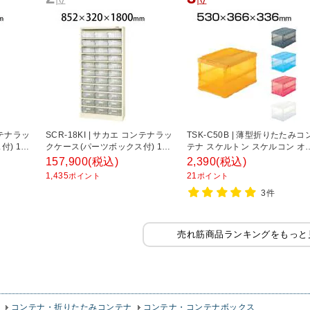
コンテナラッ
SCR-18KI | サカエ コンテナラッ
TSK-C50B | 薄型折りたたみコ
) 11
クケース(パーツボックス付) 11
テナ スケルトン スケルコン オ
工具保管庫
段 33個収納 50kg/段 工具保管庫
コン 箱 50Lロックフタ付 トラ
157,900
(税込)
2,390
(税込)
00mm
幅852×奥行320×高さ1800mm
コ中山 (TRUSCO)
1,435
21
ポイント
ポイント
3件
売れ筋商品ランキングをもっと
コンテナ・折りたたみコンテナ
コンテナ・コンテナボックス