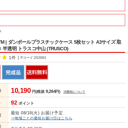
ス
-5TM | ダンボールプラスチックケース 5枚セット A3サイズ 取
半透明 トラスコ中山 (TRUSCO)
1件
Pコード:252063
10,190
格
9,264
円(税抜
円)
消費税について
92
ト
ポイント
最短 08/18(火) お届け予定
日
⇒地域ごとの最短お届け日はこちら
号