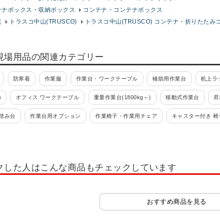
テナボックス・収納ボックス
コンテナ・コンテナボックス
覧
トラスコ中山(TRUSCO)
トラスコ中山(TRUSCO) コンテナ・折りたたみ
現場用品の関連カテゴリー
防寒着
作業服
作業台・ワークテーブル
補助用作業台
机上ラ
)
オフィス ワークテーブル
重量作業台(1800kg～)
移動式作業台
昇
踏み台
作業台用オプション
作業椅子・作業用チェア
キャスター付き 椅
ハンガー
ツールワゴン・工具ワゴン
組立式(ボルト組立)
組立式(ボルト
オプション
ツーリング
ツーリング保管庫・ツーリングキャビネット
ツ
クした人はこんな商品もチェックしています
ト
軽量キャビネット(引出し20kg～60kg)
中量キャビネット(引出し50kg～100k
具管理ユニット SK
工具管理ユニット KU
大型保管庫
前扉横収納保管庫
おすすめ商品を見る
ラックケース
ピックケース
グランデケース
コンテナラック
ミニ