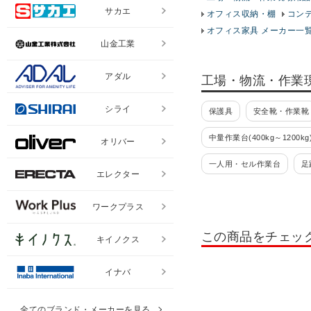
サカエ
オフィス収納・棚
コン
オフィス家具 メーカー一
山金工業
アダル
工場・物流・作業
シライ
保護具
安全靴・作業靴
中量作業台(400kg～1200kg
オリバー
一人用・セル作業台
足
エレクター
パーツハンガー
ラック
ワークプラス
ツールワゴン・工具ワゴン 
この商品をチェッ
キイノクス
工場・倉庫向けキャビネッ
パーツキャビネット
工
イナバ
ハニーケース
フレシス
全てのブランド・メーカーを見る