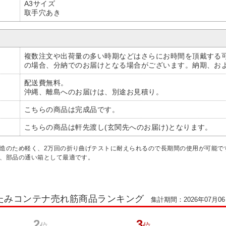
A3サイズ
取手穴あき
複数注文や出荷量の多い時期などはさらにお時間を頂戴する
の場合、分納でのお届けとなる場合がございます。納期、お
配送費無料。
沖縄、離島へのお届けは、別途お見積り。
こちらの商品は完成品です。
こちらの商品は軒先渡し(玄関先へのお届け)となります。
構造のため軽く、2万回の折り曲げテストに耐えられるので長期間の使用が可能で
械、部品の通い箱として最適です。
たみコンテナ売れ筋商品ランキング
集計期間：2026年07月06日
2
3
位
位