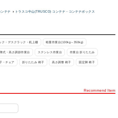
コンテナ
トラスコ中山(TRUSCO) コンテナ・コンテナボックス
ック・デスクラック・机上棚
軽量作業台(100kg～350kg)
降式・高さ調節作業台
ステンレス作業台
作業台 折りたたみ
子・チェア
折りたたみ 椅子
高さ調整 椅子
固定脚 椅子
レス)
溶接一体構造
工具ワゴン
高さ調整式ワゴン
ーリングオプション
ツーリングワゴン・ツーリングラック
Recommend Item
g)
重量キャビネット(引出し70kg～200kg)
工具保管庫
ニューピットイン
スーパージャンボ保管庫
危険物保管ロッカー
工具室
その他保管庫
薬品保管庫
安全用品
標識・標示