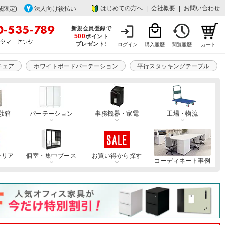
はじめての方へ
|
会社概要
|
お問い合わせ
域限定)
法人向け後払い
新規会員登録で
500
ポイント
プレゼント!
ログイン
購入履歴
閲覧履歴
カート
チェア
ホワイトボードパーテーション
平行スタッキングテーブル
駄箱
パーテーション
事務機器・家電
工場・物流
テリア
個室・集中ブース
お買い得から探す
コーディネート事例