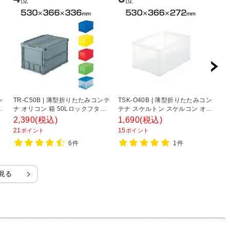
ン
TR-C50B | 薄型折りたたみコンテ
TSK-O40B | 薄型折りたたみコン
DI
リ
ナ オリコン 箱 50Lロックフタ付
テナ スケルトン スケルコン オリ
奥
ス
収納ボックス コンテナボックス
コン 箱 40L 透明 トラスコ中山
2,390
(税込)
1,690
(税込)
3
トラスコ中山 (TRUSCO)
(TRUSCO) / 344-9483
21
15
3
ポイント
ポイント
6件
1件
見る