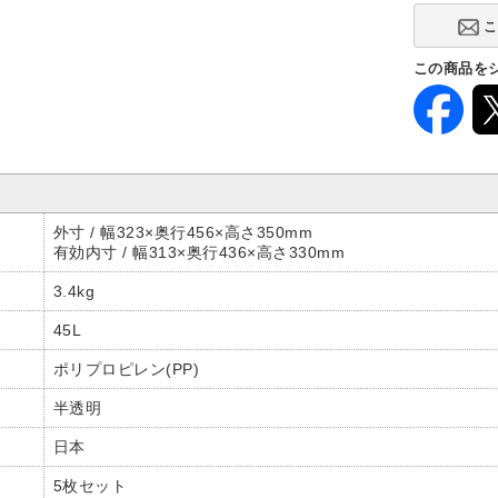
この商品を
外寸 / 幅323×奥行456×高さ350mm
有効内寸 / 幅313×奥行436×高さ330mm
3.4kg
45L
ポリプロピレン(PP)
半透明
日本
5枚セット