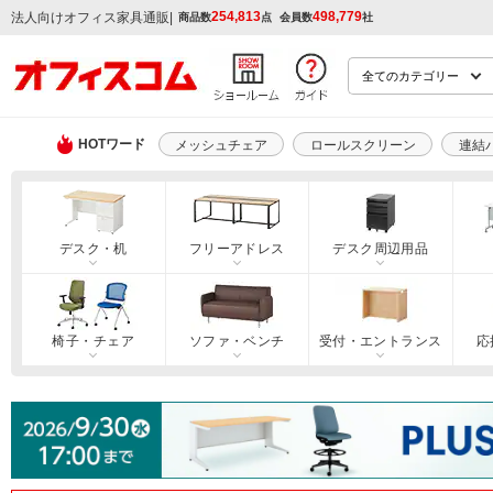
254,813
498,779
|
法人向けオフィス家具通販
商品数
点
会員数
社
HOTワード
メッシュチェア
ロールスクリーン
連結
デスク・机
フリーアドレス
デスク周辺用品
椅子・チェア
ソファ・ベンチ
受付・エントランス
応