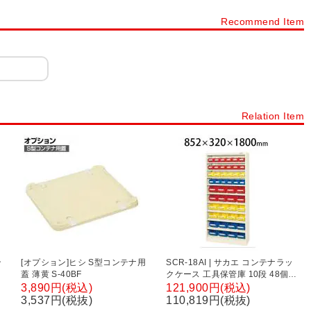
工具箱
スチール製工具箱
台車・運搬台車
保護パーツ
Recommend Item
ハンドリフター(ハンドリフト用台車)
はしご・脚立
ナラック
コンテナオプション
容器・缶
ドラム缶
ット・すべり止め
軍手(作業用手袋)
工具
ステンレス製品
Relation Item
管庫
薬品保管庫
薬品保管庫オプション
ステンレス作業台
ン
[オプション]ヒシ S型コンテナ用
SCR-18AI | サカエ コンテナラッ
蓋 薄黄 S-40BF
クケース 工具保管庫 10段 48個収
納 50kg/段 コンテナ収納棚 幅
3,890円(税込)
121,900円(税込)
852×奥行320×高さ1800mm
3,537円(税抜)
110,819円(税抜)