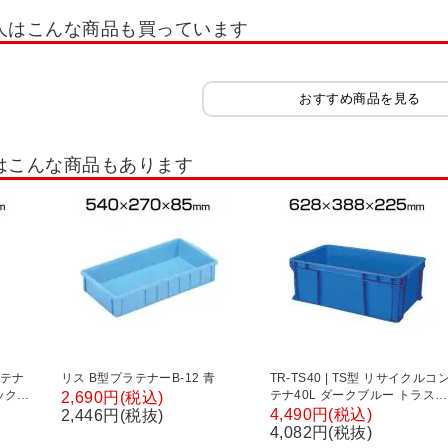
ボックス・工具箱
樹脂製工具箱
部品収納
車載用工具箱
衝撃吸収
人はこんな商品も買っています
ンドル台車
平台車
かご台車
パレット(工場・物流・作業現場用品)
テナ
折りたたみコンテナ・オリコン
コンテナ・コンテナボックス
コンテ
おすすめ商品を見る
具・工具セット
照明
マット
アシストスーツ・サポーター
安全マ
はこんな商品もあります
レスキャビネット
ステンレス台車
ステンレスラック
ステンレス工具保
・倉庫
ンテナ
リス B型プラテナーB-12 青
TR-TS40 | TS型 リサイクルコ
ックス
テナ40L ダークブルー トラスコ
2,690円(税込)
コ中山
中山 (TRUSCO)/ 819-1169
4,490円(税込)
2,446円(税抜)
4,082円(税抜)