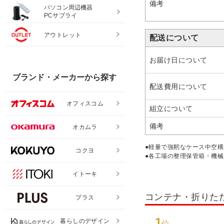
備考
パソコン周辺機器
PCサプライ
アウトレット
配送について
お届け日について
ブランド・メーカーから探す
配送費用について
オフィスコム
組立について
備考
オカムラ
●軽量で強靭なケース中空
コクヨ
●各工場の整理保管箱・機
イトーキ
コンテナ・折りた
プラス
1
暮らしのデザイン
位