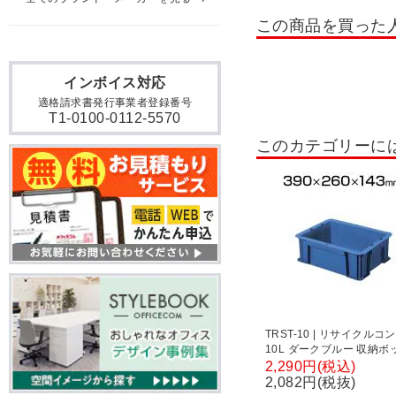
安全クッション
ツール
この商品を買った
折りたたみ台車
固定ハ
インボイス対応
コンテナ・折りたたみコン
適格請求書発行事業者登録番号
作業・工事関連商品
工
T1-0100-0112-5570
このカテゴリーに
パーツハンガー
ステン
ステンレスワゴン
物置
TRST-10 | リサイクルコ
10L ダークブルー 収納ボ
コンテナボックス トラス
2,290円(税込)
(TRUSCO) / 819-1165
2,082円(税抜)