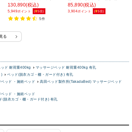
-
エステ用ベッド 電動昇降ベッド
キャスター付DXベッド TB-926U
粉
130,890
(税込)
85,890
(税込)
4
幅サイズ選択可 高さ調整可 TB-
5,949
3,904
2,
ポイント
(
5
倍)
ポイント
(
5
倍)
1344 電動ボディベッド
5件
見る
ッド 耐荷重400kg
マッサージベッド 耐荷重400kg 有孔
)
ベッド(脱衣カゴ・棚・ガード付き) 有孔
ージベッド ・施術ベッド
高田ベッド製作所(TakadaBed) マッサージベッド
ージベッド ・施術ベッド
ベッド(脱衣カゴ・棚・ガード付き) 有孔