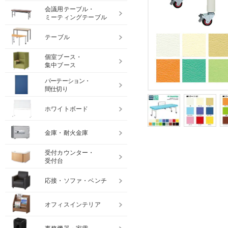
会議用テーブル・
ミーティングテーブル
テーブル
個室ブース・
集中ブース
パーテーション・
間仕切り
ホワイトボード
金庫・耐火金庫
受付カウンター・
受付台
応接・ソファ・ベンチ
オフィスインテリア