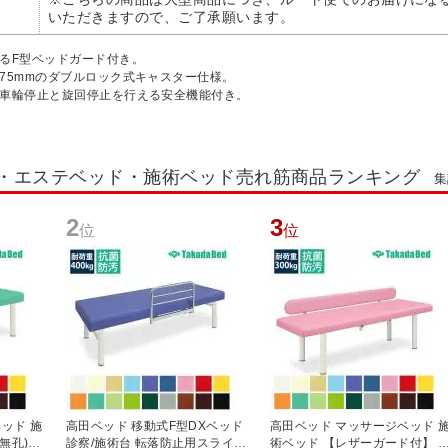
いただきますので、ご了承願います。
るF型ベッドガード付き。
75mmのダブルロック式キャスター仕様。
で車輪停止と旋回停止を行える安全機能付き。
 ・エステベッド・施術ベッド売れ筋商品ランキング
集
2
3
位
位
ッド 施
高田ベッド 移動式F型DXベッド
高田ベッド マッサージベッド 
無孔)
診察/施術台 転落防止用スライド
術ベッド 【レザーガード付】 