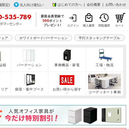
はじめての方へ
|
会社概要
|
お問い合わせ
域限定)
法人向け後払い
新規会員登録で
500
ポイント
プレゼント!
ログイン
購入履歴
閲覧履歴
カート
チェア
ホワイトボードパーテーション
平行スタッキングテーブル
駄箱
パーテーション
事務機器・家電
工場・物流
テリア
個室・集中ブース
お買い得から探す
コーディネート事例