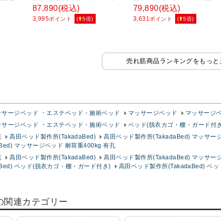
式F型ベッドガード付属 TB-266
ザーガード型DXベッド(無孔) TB
87,890
(税込)
79,890
(税込)
サイズ/カラー(18色)選択可能
931
3,995
3,631
ポイント
(
5
倍)
ポイント
(
5
倍)
売れ筋商品ランキングをもっと
ッサージベッド ・エステベッド・施術ベッド
マッサージベッド
マッサージベ
ッサージベッド ・エステベッド・施術ベッド
ベッド(脱衣カゴ・棚・ガード付き
覧
高田ベッド製作所(TakadaBed)
高田ベッド製作所(TakadaBed) マッサ
Bed) マッサージベッド 耐荷重400kg 有孔
覧
高田ベッド製作所(TakadaBed)
高田ベッド製作所(TakadaBed) マッサ
aBed) ベッド(脱衣カゴ・棚・ガード付き)
高田ベッド製作所(TakadaBed) 
の関連カテゴリー