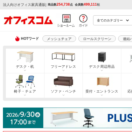
254,738
499,111
|
法人向けオフィス家具通販
商品数
点
会員数
社
HOTワード
メッシュチェア
ロールスクリーン
連結
デスク・机
フリーアドレス
デスク周辺用品
椅子・チェア
ソファ・ベンチ
受付・エントランス
応