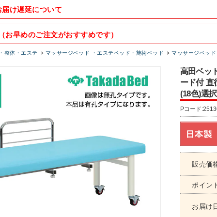
お届け遅延について
（お早めのご注文がおすすめです）
・整体・エステ
マッサージベッド ・エステベッド・施術ベッド
マッサージベッド
高田ベッド
ード付 直
(18色)選
Pコード:2513
販売価
ポイン
お届け