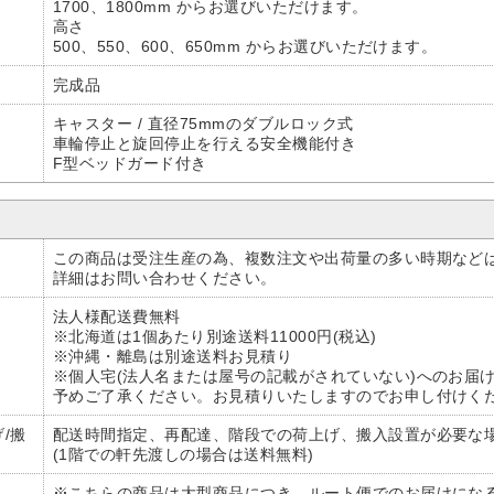
1700、1800mm からお選びいただけます。
高さ
500、550、600、650mm からお選びいただけます。
完成品
キャスター / 直径75mmのダブルロック式
車輪停止と旋回停止を行える安全機能付き
F型ベッドガード付き
この商品は受注生産の為、複数注文や出荷量の多い時期など
詳細はお問い合わせください。
法人様配送費無料
※北海道は1個あたり別途送料11000円(税込)
※沖縄・離島は別途送料お見積り
※個人宅(法人名または屋号の記載がされていない)へのお届
予めご了承ください。お見積りいたしますのでお申し付けく
/搬
配送時間指定、再配達、階段での荷上げ、搬入設置が必要な
(1階での軒先渡しの場合は送料無料)
※こちらの商品は大型商品につき、ルート便でのお届けにな