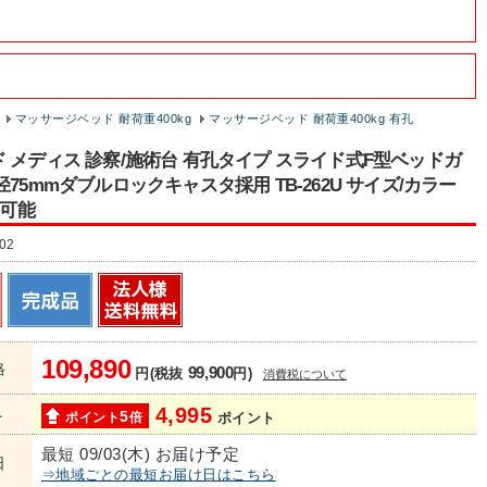
マッサージベッド 耐荷重400kg
マッサージベッド 耐荷重400kg 有孔
 メディス 診察/施術台 有孔タイプ スライド式F型ベッドガ
径75mmダブルロックキャスタ採用 TB-262U サイズ/カラー
択可能
02
109,890
格
99,900
円(税抜
円)
消費税について
4,995
ト
5
ポイント
倍
ポイント
最短 09/03(木) お届け予定
日
⇒地域ごとの最短お届け日はこちら