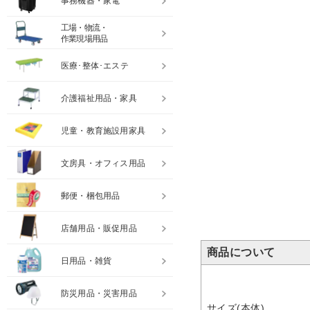
事務機器・家電
工場・物流・
作業現場用品
医療･整体･エステ
介護福祉用品・家具
児童・教育施設用家具
文房具・オフィス用品
郵便・梱包用品
店舗用品・販促用品
商品について
日用品・雑貨
防災用品・災害用品
サイズ(本体)