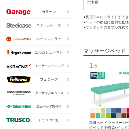
ご注意
ガラージ
●長辺方向にスライドができ
●ベッドの移動に便利な直径
スチールケース
●ワンタッチのダブル方式
ハーマンミラー
マッサージベッド
エルゴヒューマン
1
位
エーケーレーシング
フェローズ
アンサンブルベース
高田ベッド製作所
トラスコ中山
高田ベッド マッサージベ
術ベッド 外脚DXベッド(