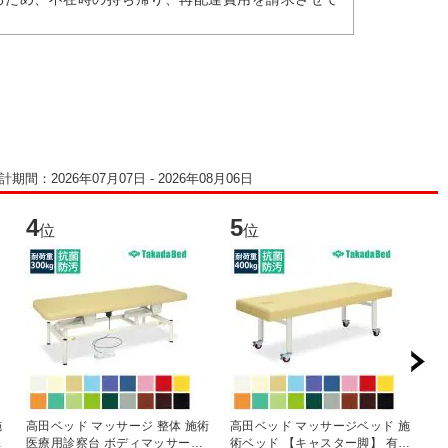
計期間：2026年07月07日 - 2026年08月06日
4
5
6
位
位
施
高田ベッド マッサージ 整体 施術
高田ベッド マッサージベッド 施
高
レ
医療用診察台 ボディマッサージ
術ベッド 【キャスター脚】 有孔
タ