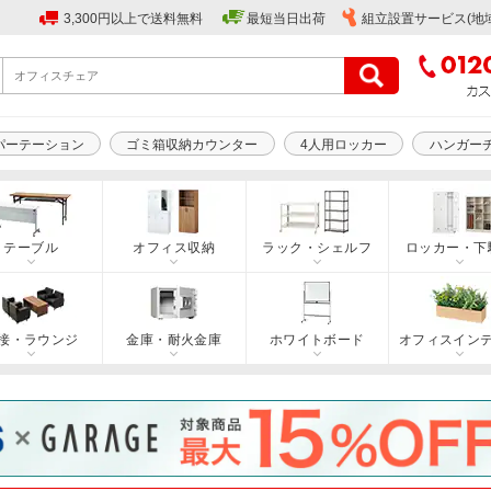
3,300円以上で送料無料
最短当日出荷
組立設置サービス(地
パーテーション
ゴミ箱収納カウンター
4人用ロッカー
ハンガー
テーブル
オフィス収納
ラック・シェルフ
ロッカー・下
接・ラウンジ
金庫・耐火金庫
ホワイトボード
オフィスイン