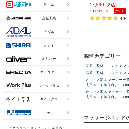
TB-585
47,890
(税込)
サカエ
2,176
ポイント
(
5
倍)
山金工業
4件
アダル
シライ
関連カテゴリー
オリバー
医療・整体・エステ
マ
エレクター
医療・整体・エステ
マ
オフィス家具 メーカー一
高田ベッド製作所(Takada
ワークプラス
オフィス家具 メーカー一
高田ベッド製作所(Takad
キイノクス
イナバ
マッサージベッド
全てのブランド・メーカーを見る