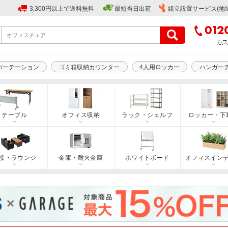
3,300円以上で送料無料
最短当日出荷
組立設置サービス(地
パーテーション
ゴミ箱収納カウンター
4人用ロッカー
ハンガー
テーブル
オフィス収納
ラック・シェルフ
ロッカー・下
接・ラウンジ
金庫・耐火金庫
ホワイトボード
オフィスイン