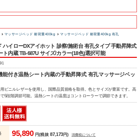
マッサージベッド 耐荷重400kg
マッサージベッド 耐荷重400kg 有孔
 ハイローDXアイホット 診察/施術台 有孔タイプ 手動昇降式
ト内蔵 TB-687U サイズ/カラー(18色)選択可能
91
機能付き温熱シート内蔵の手動昇降式 有孔マッサージベッ
専用ビニルレザーを使用し、国際品質規格を取得。色とサイズが豊富です。高
で5段階調節可能。温熱シートの温度はコントローラーで調節できます。
95,890
格
87,173
円(税抜
円)
消費税について