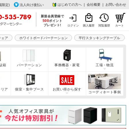
はじめての方へ
|
会社概要
|
お問い合わせ
域限定)
法人向け後払い
新規会員登録で
500
ポイント
プレゼント!
ログイン
購入履歴
閲覧履歴
カート
チェア
ホワイトボードパーテーション
平行スタッキングテーブル
駄箱
パーテーション
事務機器・家電
工場・物流
テリア
個室・集中ブース
お買い得から探す
コーディネート事例