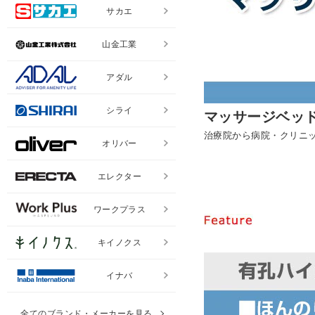
サカエ
山金工業
アダル
シライ
マッサージベッ
治療院から病院・クリニ
オリバー
エレクター
ワークプラス
キイノクス
イナバ
全てのブランド・メーカーを見る