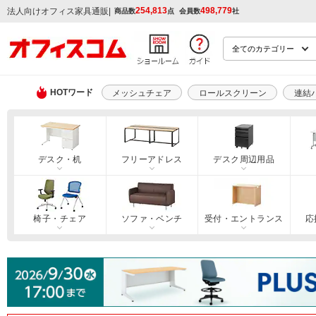
254,813
498,779
|
法人向けオフィス家具通販
商品数
点
会員数
社
HOTワード
メッシュチェア
ロールスクリーン
連結
デスク・机
フリーアドレス
デスク周辺用品
椅子・チェア
ソファ・ベンチ
受付・エントランス
応