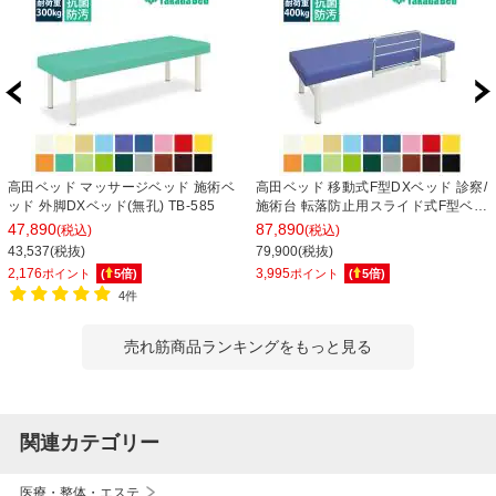
高田ベッド マッサージベッド 施術ベ
高田ベッド 移動式F型DXベッド 診察/
ッド 外脚DXベッド(無孔) TB-585
施術台 転落防止用スライド式F型ベッ
ドガード付属 TB-266 サイズ/カラー
47,890
87,890
(税込)
(税込)
(18色)選択可能
43,537(税抜)
79,900(税抜)
2,176
3,995
ポイント
(
5
倍)
ポイント
(
5
倍)
4件
売れ筋商品ランキングをもっと見る
関連カテゴリー
医療・整体・エステ