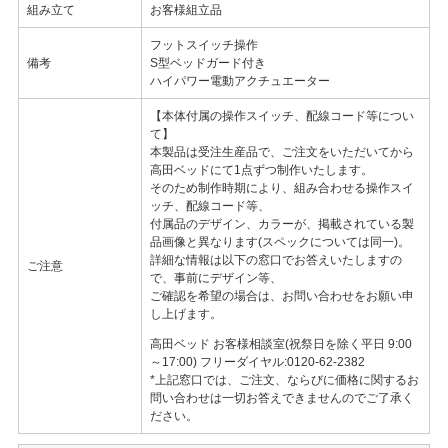
組み立て
お客様組立品
フットスイッチ操作
備考
S型ベッドガード付き
ハイパワー電動アクチュエーター
【本体付属の操作スイッチ、配線コード等につい
て】
本製品は受注生産品で、ご注文をいただいてから
高田ベッドにて1点ずつ制作いたします。
そのため制作時期により、組み合わせる操作スイ
ッチ、配線コード等、
付属品のデザイン、カラーが、掲載されている製
品画像と異なります(スペックについては同一)。
詳細な情報は以下の窓口でお答えいたしますの
ご注意
で、事前にデザイン等、
ご確認を希望の場合は、お問い合わせをお願い申
し上げます。
高田ベッド お客様相談室(祝祭日を除く平日 9:00
～17:00) フリーダイヤル:0120-62-2382
*上記窓口では、ご注文、ならびに価格に関するお
問い合わせは一切お答えできませんのでご了承く
ださい。