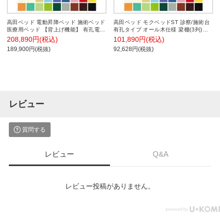
高田ベッド 電動昇降ベッド 施術ベッド
高田ベッド モクベッドST 診察/施術台
医療用ベッド 【背上げ機能】 有孔電動
有孔タイプ オール木仕様 梁棚(3列)付
リクライト TB-479U
属 低臭透明ニス採用 TB-757U サイズ/
208,890円(税込)
101,890円(税込)
カラー(18色)選択可能
189,900円(税抜)
92,628円(税抜)
レビュー
質問する
レビュー
Q&A
レビュー投稿がありません。