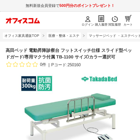
無料新規会員登録で
500円分のポイントプレゼント！
ログイン
購入履歴
閲覧履歴
カート
オフィス家具通販TOP
医療・整体・エステ
マッサージベッド ・エステベッ
高田ベッド 電動昇降診察台 フットスイッチ仕様 スライド型ベッ
ドガード/専用マクラ付属 TB-1100 サイズ/カラー選択可
0件
Pコード:250160