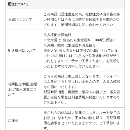
配送について
この商品は受注生産の為、複数注文や出荷量の多
お届けについて
い時期などはさらにお時間を頂戴する可能性がご
ざいます。納期詳細はお問い合わせください。
法人様配送費無料
※北海道は1個あたり別途送料11000円(税込)
※沖縄・離島は別途送料お見積り
配送費用について
※個人宅(法人名または屋号の記載がされていな
い)へのお届けには、1点あたり別途配送料が発生
いたしますので、予めご了承ください。お見積り
いたしますのでお申し付けください。
こちらの商品は車上渡しとなります。ドライバー
による荷下ろし等は行いませんので、人員の確保
時間指定/再配達/階
をお願いいたします。
上げ/搬入設置につ
配送時間指定、再配達、階段での荷上げ、搬入設
いて
置が必要な場合は別途費用が発生いたしますので
ご相談下さい。
※こちらの商品は大型商品につき、ルート便での
お届けになるため、不在時の持ち帰り、再配達費
ご注意
用を請求させていただきますので、ご了承願いま
す。