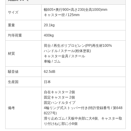
幅605×奥行900×高さ230(全高1000)mm
サイズ
キャスター径 / 125mm
重量
20.1kg
均等荷重
400kg
荷台 / 再生ポリプロピレン(PP)再生材100%
ハンドル / スチール(粉体塗装)
材質
キャスター金具 / スチール
車輪 / ゴム
騒音値
62.5dB
生産国
日本
自在キャスター 2個
固定キャスター 2個
固定ハンドルタイプ
備考
4輪リング式ストッパー付き(特許登録番号 / 第648
8227号)
滑り止めゴム / 天板中央部に大4個、キャスター取
り付けねじ部に小8個