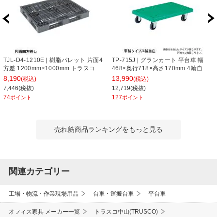
TJL-D4-1210E | 樹脂パレット 片面4
TP-715J | グランカート 平台車 幅
方差 1200mm×1000mm トラスコ中
468×奥行718×高さ170mm 4輪自在
山 (TRUSCO)
トラスコ中山 (TRUSCO) / 489-3034
8,190
13,990
(税込)
(税込)
7,446(税抜)
12,719(税抜)
74
127
ポイント
ポイント
売れ筋商品ランキングをもっと見る
関連カテゴリー
工場・物流・作業現場用品
台車・運搬台車
平台車
オフィス家具 メーカー一覧
トラスコ中山(TRUSCO)