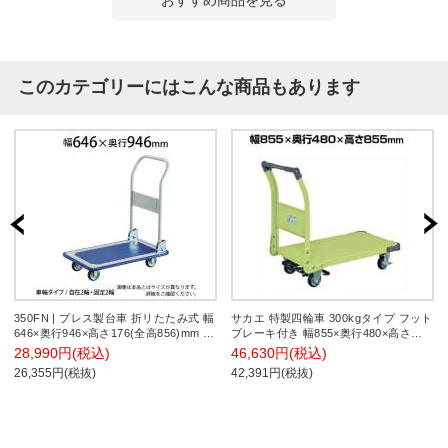
このカテゴリーにはこんな商品もあります
350FN | プレス製台車 折リたたみ式 幅
サカエ 特製四輪車 300kgタイプ フット
646×奥行946×高さ176(全高856)mm ト
ブレーキ付き 幅855×奥行480×高さ
ラスコ中山 (TRUSCO) / 440-8748
855mm TAN-22BR
28,990円(税込)
46,630円(税込)
26,355円(税抜)
42,391円(税抜)