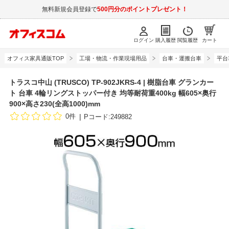
無料新規会員登録で
500円分のポイントプレゼント！
ログイン
購入履歴
閲覧履歴
カート
オフィス家具通販TOP
工場・物流・作業現場用品
台車・運搬台車
平台
トラスコ中山 (TRUSCO) TP-902JKRS-4 | 樹脂台車 グランカー
ト 台車 4輪リングストッパー付き 均等耐荷重400kg 幅605×奥行
900×高さ230(全高1000)mm
0件
Pコード:249882