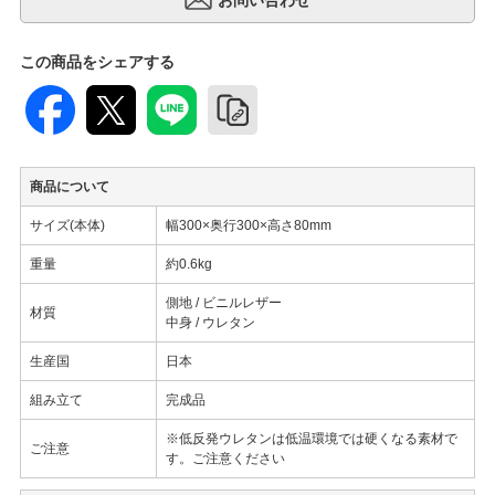
この商品をシェアする
商品について
サイズ(本体)
幅300×奥行300×高さ80mm
重量
約0.6kg
側地 / ビニルレザー
材質
中身 / ウレタン
生産国
日本
組み立て
完成品
※低反発ウレタンは低温環境では硬くなる素材で
ご注意
す。ご注意ください