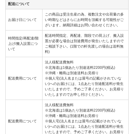
配送について
この商品は受注生産の為、複数注文や出荷量の多
お届け日について
い時期などはさらにお時間を頂戴する可能性がご
ざいます。納期詳細はお問い合わせください。
配送時間指定、再配達、階段での荷上げ、搬入設
時間指定/再配達/階
置が必要な場合は別途費用が発生いたしますので
上げ/搬入設置につ
ご相談下さい。(1階での軒先渡しの場合は送料無
いて
料)
法人様配送費無料
※北海道は1個あたり別途送料2200円(税込)
※沖縄・離島は別途送料お見積り
配送費用について
※個人宅(法人名または屋号の記載がされていな
い)へのお届けには、1点あたり別途配送料が発生
いたしますので、予めご了承ください。お見積り
いたしますのでお申し付けください。
法人様配送費無料
※北海道は1個あたり別途送料2200円(税込)
※沖縄・離島は別途送料お見積り
配送費用について
※個人宅(法人名または屋号の記載がされていな
い)へのお届けには、1点あたり別途配送料が発生
いたしますので、予めご了承ください。お見積り