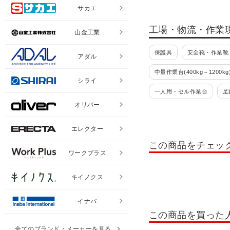
サカエ
工場・物流・作業
山金工業
保護具
安全靴・作業靴
アダル
中量作業台(400kg～1200kg
シライ
一人用・セル作業台
足
オリバー
パーツハンガー
ラック
エレクター
ツールワゴン・工具ワゴン 
この商品をチェッ
工場・倉庫向けキャビネッ
ワークプラス
パーツキャビネット
工
キイノクス
ハニーケース
フレシス
イナバ
安全クッション
ツール
この商品を買った
折りたたみ台車
固定ハ
全てのブランド・メーカーを見る