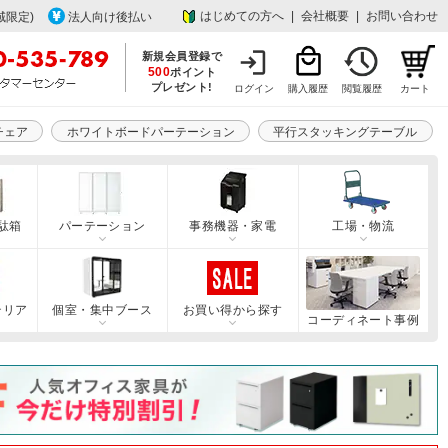
はじめての方へ
|
会社概要
|
お問い合わせ
域限定)
法人向け後払い
新規会員登録で
500
ポイント
プレゼント!
ログイン
購入履歴
閲覧履歴
カート
チェア
ホワイトボードパーテーション
平行スタッキングテーブル
駄箱
パーテーション
事務機器・家電
工場・物流
テリア
個室・集中ブース
お買い得から探す
コーディネート事例