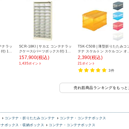
コンテナラッ
SCR-18KI | サカエ コンテナラッ
TSK-C50B | 薄型折りたたみコ
) 11
クケース(パーツボックス付) 11
テナ スケルトン スケルコン オ
工具保管庫
段 33個収納 50kg/段 工具保管庫
コン 箱 50Lロックフタ付 トラ
157,900
(税込)
2,390
(税込)
00mm
幅852×奥行320×高さ1800mm
コ中山 (TRUSCO)
1,435
21
ポイント
ポイント
3件
売れ筋商品ランキングをもっと
コンテナ・折りたたみコンテナ
コンテナ・コンテナボックス
テナボックス・収納ボックス
コンテナ・コンテナボックス