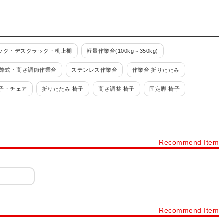
ック・デスクラック・机上棚
軽量作業台(100kg～350kg)
降式・高さ調節作業台
ステンレス作業台
作業台 折りたたみ
子・チェア
折りたたみ 椅子
高さ調整 椅子
固定脚 椅子
レス)
溶接一体構造
工具ワゴン
高さ調整式ワゴン
ーリングオプション
ツーリングワゴン・ツーリングラック
Recommend Item
g)
重量キャビネット(引出し70kg～200kg)
工具保管庫
ニューピットイン
スーパージャンボ保管庫
危険物保管ロッカー
工具室
その他保管庫
薬品保管庫
安全用品
標識・標示
工具箱
スチール製工具箱
台車・運搬台車
保護パーツ
Recommend Item
ハンドリフター(ハンドリフト用台車)
はしご・脚立