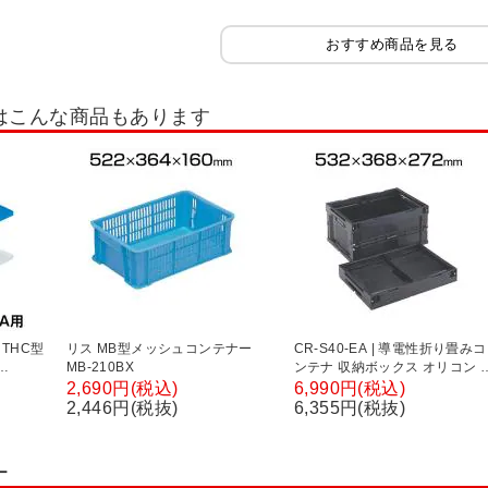
テナ
折りたたみコンテナ・オリコン
コンテナ・コンテナボックス
コンテ
おすすめ商品を見る
具・工具セット
照明
マット
アシストスーツ・サポーター
安全マ
はこんな商品もあります
レスキャビネット
ステンレス台車
ステンレスラック
ステンレス工具保
・倉庫
 THC型
リス MB型メッシュコンテナー
CR-S40-EA | 導電性折り畳みコ
MB-210BX
ンテナ 収納ボックス オリコン 
40L ブラック トラスコ中山
2,690円(税込)
6,990円(税込)
(TRUSCO) / 819-1374
2,446円(税抜)
6,355円(税抜)
ー