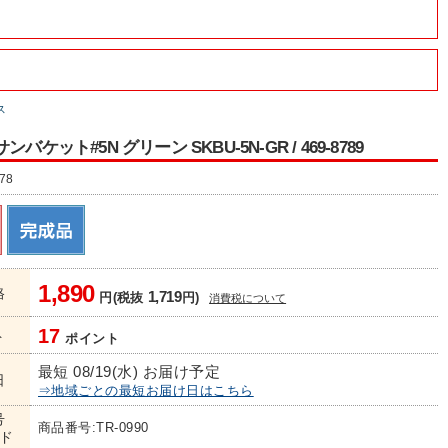
ス
バケット#5N グリーン SKBU-5N-GR / 469-8789
78
1,890
格
1,719
円(税抜
円)
消費税について
17
ト
ポイント
最短 08/19(水) お届け予定
日
⇒地域ごとの最短お届け日はこちら
号
商品番号:TR-0990
ド