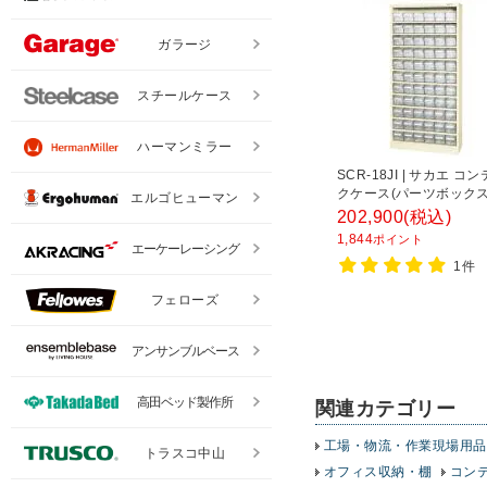
ガラージ
スチールケース
ハーマンミラー
SCR-18JI | サカエ 
クケース(パーツボックス付
エルゴヒューマン
段 66個収納 50kg/段 
202,900
(税込)
幅852×奥行320×高さ18
1,844
ポイント
エーケーレーシング
1件
フェローズ
アンサンブルベース
高田ベッド製作所
関連カテゴリー
工場・物流・作業現場用品
トラスコ中山
オフィス収納・棚
コン