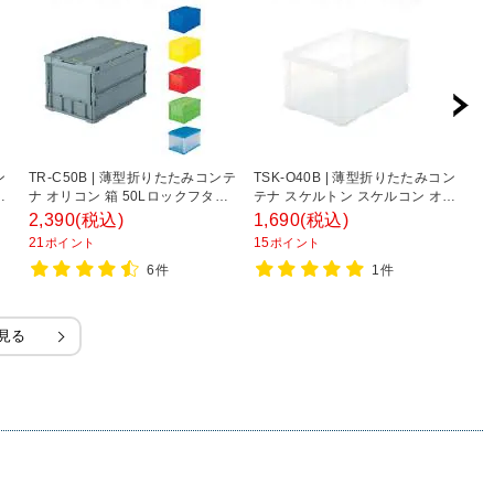
ン
TR-C50B | 薄型折りたたみコンテ
TSK-O40B | 薄型折りたたみコン
DI
リ
ナ オリコン 箱 50Lロックフタ付
テナ スケルトン スケルコン オリ
奥
ス
収納ボックス コンテナボックス
コン 箱 40L 透明 トラスコ中山
2,390
(税込)
1,690
(税込)
3
トラスコ中山 (TRUSCO)
(TRUSCO) / 344-9483
21
15
3
ポイント
ポイント
6件
1件
見る