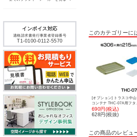
コンテナ・折りたたみコン
作業・工事関連商品
工
インボイス対応
このカテゴリーに
パーツハンガー
ステン
適格請求書発行事業者登録番号
T1-0100-0112-5570
ステンレスワゴン
物置
[オプション] トラスコ中山
コンテナ THC-07A用フタ
TRUSCO THC-07AF
690円(税込)
628円(税抜)
この商品のレビュ