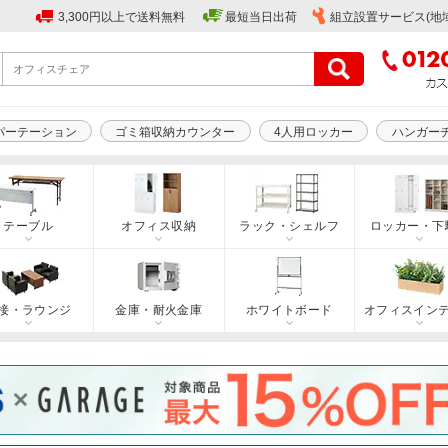
3,300円以上で送料無料
最短当日出荷
組立設置サービス(地
パーテーション
ゴミ箱収納カウンター
4人用ロッカー
ハンガー
テーブル
オフィス収納
ラック・シェルフ
ロッカー・下
接・ラウンジ
金庫・耐火金庫
ホワイトボード
オフィスイン