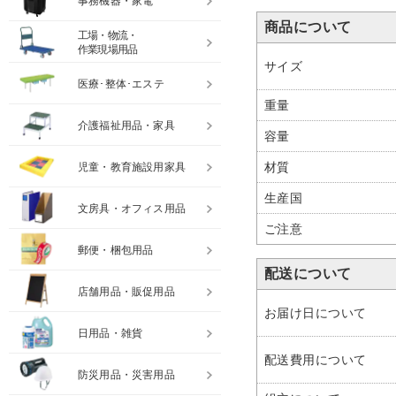
事務機器・家電
商品について
工場・物流・
作業現場用品
サイズ
医療･整体･エステ
重量
介護福祉用品・家具
容量
材質
児童・教育施設用家具
生産国
文房具・オフィス用品
ご注意
郵便・梱包用品
配送について
店舗用品・販促用品
お届け日について
日用品・雑貨
配送費用について
防災用品・災害用品