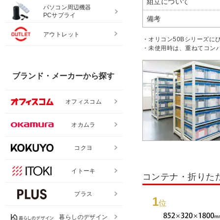
組立について
パソコン周辺機器
PCサプライ
備考
アウトレット
・オリコン50Bシリーズに
・未使用時は、重ねてコン
ブランド・メーカーから探す
オフィスコム
オカムラ
コクヨ
イトーキ
コンテナ・折りた
プラス
1
位
暮らしのデザイン