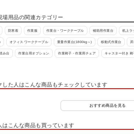
現場用品の関連カテゴリー
防寒着
作業服
作業台・ワークテーブル
補助用作業台
机上ラ
)
オフィス ワークテーブル
重量作業台(1800kg～)
移動式作業台
昇
踏み台
作業台用オプション
作業椅子・作業用チェア
キャスター付き 椅
ハンガー
ツールワゴン・工具ワゴン
組立式(ボルト組立)
組立式(ボルト
オプション
ツーリング
ツーリング保管庫・ツーリングキャビネット
ツ
クした人はこんな商品もチェックしています
ト
軽量キャビネット(引出し20kg～60kg)
中量キャビネット(引出し50kg～100k
具管理ユニット SK
工具管理ユニット KU
大型保管庫
前扉横収納保管庫
おすすめ商品を見る
ラックケース
ピックケース
グランデケース
コンテナラック
ミニ
ボックス・工具箱
樹脂製工具箱
部品収納
車載用工具箱
衝撃吸収
人はこんな商品も買っています
ンドル台車
平台車
かご台車
パレット(工場・物流・作業現場用品)