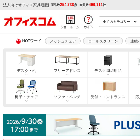
254,738
499,111
|
法人向けオフィス家具通販
商品数
点
会員数
社
HOTワード
メッシュチェア
ロールスクリーン
連結
デスク・机
フリーアドレス
デスク周辺用品
椅子・チェア
ソファ・ベンチ
受付・エントランス
応