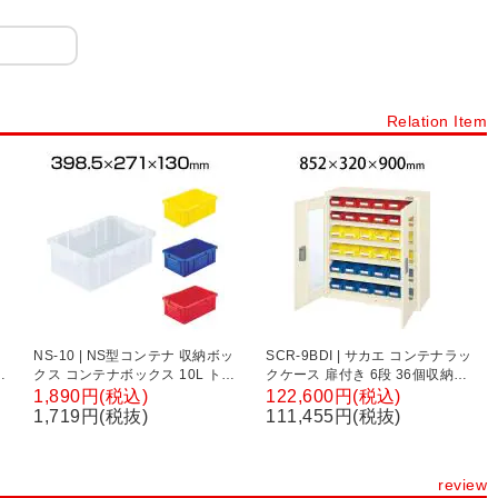
ナラック
コンテナオプション
容器・缶
ドラム缶
ット・すべり止め
軍手(作業用手袋)
工具
ステンレス製品
Relation Item
管庫
薬品保管庫
薬品保管庫オプション
ステンレス作業台
NS-10 | NS型コンテナ 収納ボッ
SCR-9BDI | サカエ コンテナラッ
箱
クス コンテナボックス 10L トラ
クケース 扉付き 6段 36個収納
スコ中山 (TRUSCO)
50kg/段 工具保管庫 コンテナ収納
1,890円(税込)
122,600円(税込)
棚 扉付き 幅852×奥行320×高さ
1,719円(税抜)
111,455円(税抜)
900mm
review