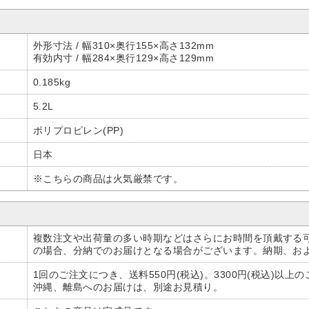
外形寸法 / 幅310×奥行155×高さ132mm
有効内寸 / 幅284×奥行129×高さ129mm
0.185kg
5.2L
ポリプロピレン(PP)
日本
※こちらの商品は火気厳禁です。
複数注文や出荷量の多い時期などはさらにお時間を頂戴する
の場合、分納でのお届けとなる場合がございます。納期、お
1回のご注文につき、送料550円(税込)。3300円(税込)以上
沖縄、離島へのお届けは、別途お見積り。