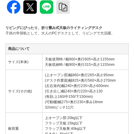
リビングにぴったり、折り畳み式天板のライティングデスク
子供の学習机として、大人のPCデスクとして、リビングで大活躍。
商品について
天板使用時 / 幅900×奥行605×高さ1155mm
サイズ(本体)
天板収納時 / 幅900×奥行315×高さ1155mm
(上オープン部)幅860×奥行265×高さ95mm
(デスク作業面)幅825×奥行560×高さ270mm
(左右扉内)幅240×奥行235×高さ600mm
サイズ(その他)
(引き出し)幅240×奥行220×高さ130
(有効:上160/中150/下150mm)
(可動棚)幅275×奥行230×厚み18mm
32mmピッチ11穴
上オープン部:20kg以下
フラップ天板:15kg以下
耐荷重
フラップ天板奥:40kg以下
引き出し:5kg以下