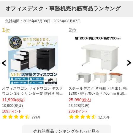
オフィスデスク・事務机売れ筋商品ランキング
集計期間：2026年07月08日 - 2026年08月07日
1
2
位
位
オフィスワゴン サイドワゴン デスク
スチールデスク 片袖机 引き出し 幅
ワゴン 3段 シリンダー錠 鍵付き 幅
1200×奥行700×高さ700mm 配線穴
390×奥行510×高さ600mm【ホワイ
事務机 ビジネスデスク
11,990
25,990
(税込)
(税込)
ト・ブラック】
10,900(税抜)
23,628(税抜)
109
236
ポイント
ポイント
729件
1,188件
売れ筋商品ランキングをもっと見る