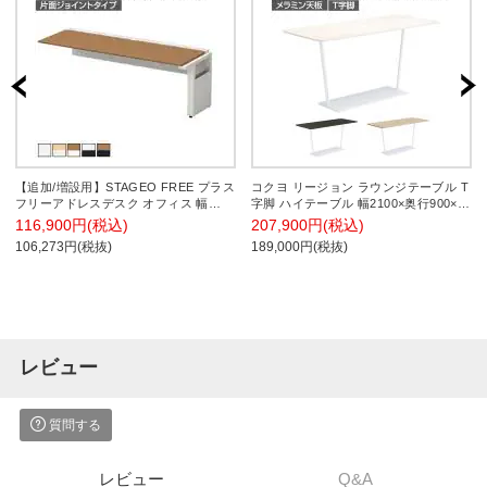
【追加/増設用】STAGEO FREE プラス
コクヨ リージョン ラウンジテーブル T
フリーアドレスデスク オフィス 幅
字脚 ハイテーブル 幅2100×奥行900×高
2000mm/ST-NK206W-J
さ1000mm 角形 脚ホワイト LT-
116,900円(税込)
207,900円(税込)
RG219HSAAM 会議テーブル ミーティ
106,273円(税抜)
189,000円(税抜)
ングテーブル
レビュー
質問する
レビュー
Q&A