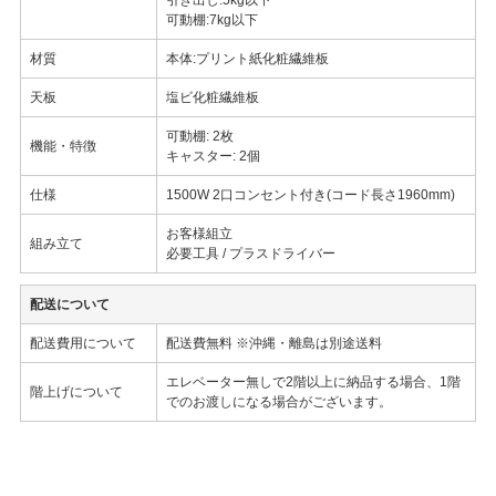
可動棚:7kg以下
材質
本体:プリント紙化粧繊維板
天板
塩ビ化粧繊維板
可動棚: 2枚
機能・特徴
キャスター: 2個
仕様
1500W 2口コンセント付き(コード長さ1960mm)
お客様組立
組み立て
必要工具 / プラスドライバー
配送について
配送費用について
配送費無料 ※沖縄・離島は別途送料
エレベーター無しで2階以上に納品する場合、1階
階上げについて
でのお渡しになる場合がございます。