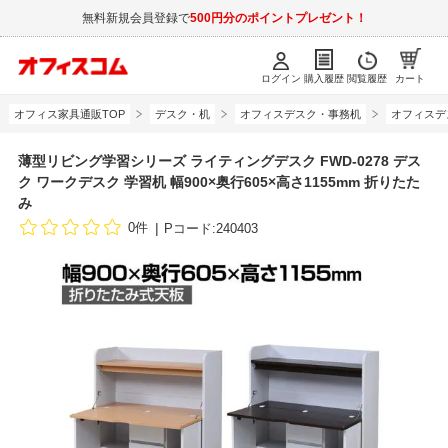
無料新規会員登録で
500円分のポイントプレゼント！
ログイン
購入履歴
閲覧履歴
カート
オフィス家具通販TOP
デスク・机
オフィスデスク・事務机
オフィスデ
薄型リビング学習シリーズ ライティングデスク FWD-0278 デス
ク ワークデスク 学習机 幅900×奥行605×高さ1155mm 折りたた
み
0件
Pコード:240403