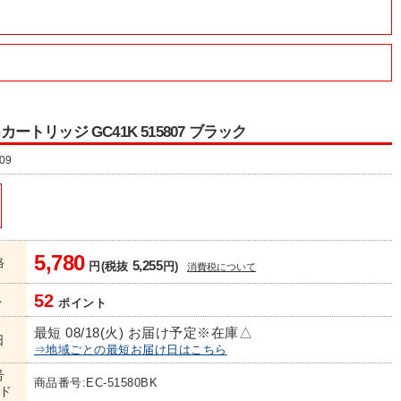
SGカートリッジ GC41K 515807 ブラック
09
5,780
格
5,255
円(税抜
円)
消費税について
52
ト
ポイント
最短 08/18(火) お届け予定
※在庫△
日
⇒地域ごとの最短お届け日はこちら
号
商品番号:EC-51580BK
ド