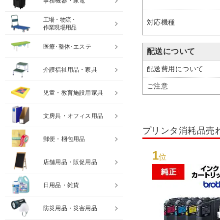
事務機器・家電
工場・物流・
対応機種
作業現場用品
医療･整体･エステ
配送について
配送費用について
介護福祉用品・家具
ご注意
児童・教育施設用家具
文房具・オフィス用品
プリンタ消耗品売
郵便・梱包用品
1
位
店舗用品・販促用品
日用品・雑貨
防災用品・災害用品