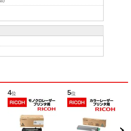
品)
4
5
6
位
位