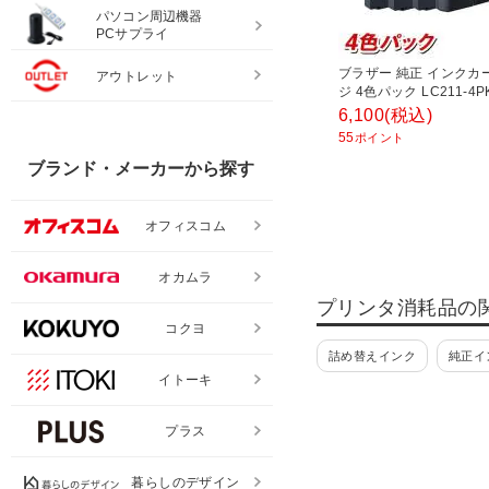
パソコン周辺機器
PCサプライ
ブラザー 純正 インクカ
アウトレット
ジ 4色パック LC211-4P
6,100
(税込)
55
ポイント
ブランド・メーカーから探す
オフィスコム
オカムラ
プリンタ消耗品の
コクヨ
詰め替えインク
純正イ
イトーキ
プラス
暮らしのデザイン