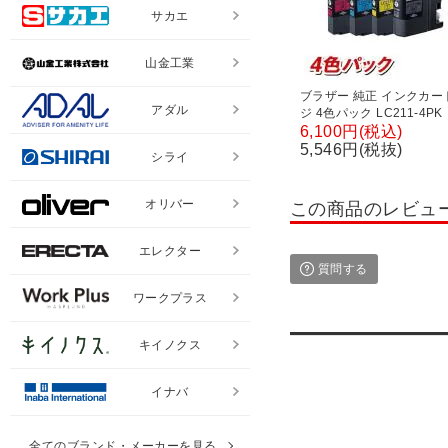
サカエ
山金工業
ブラザー 純正 インクカー
アダル
ジ 4色パック LC211-4PK
6,100円(税込)
5,546円(税抜)
シライ
オリバー
この商品のレビュ
エレクター
質問する
ワークプラス
キイノクス
イナバ
全てのブランド・メーカーを見る