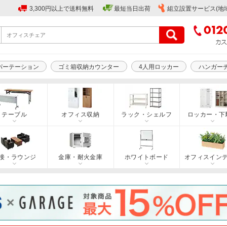
3,300円以上で送料無料
最短当日出荷
組立設置サービス(地
パーテーション
ゴミ箱収納カウンター
4人用ロッカー
ハンガー
テーブル
オフィス収納
ラック・シェルフ
ロッカー・下
接・ラウンジ
金庫・耐火金庫
ホワイトボード
オフィスイン