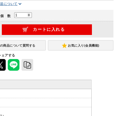
配送について
個 数
お気に入り(会員機能)
シェアする