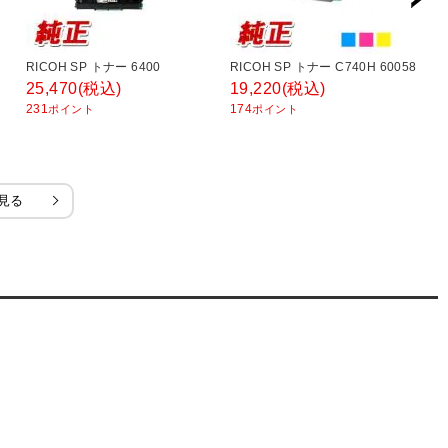
ッ
RICOH SP トナー 6400
RICOH SP トナー C740H 60058
b
2
25,470
(税込)
19,220
(税込)
1
231
174
ポイント
ポイント
9
見る