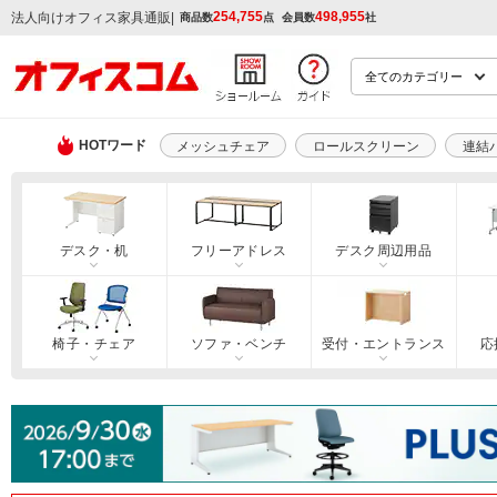
254,755
498,955
|
法人向けオフィス家具通販
商品数
点
会員数
社
HOTワード
メッシュチェア
ロールスクリーン
連結
デスク・机
フリーアドレス
デスク周辺用品
椅子・チェア
ソファ・ベンチ
受付・エントランス
応