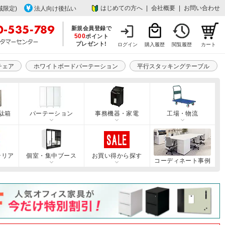
はじめての方へ
|
会社概要
|
お問い合わせ
域限定)
法人向け後払い
新規会員登録で
500
ポイント
プレゼント!
ログイン
購入履歴
閲覧履歴
カート
チェア
ホワイトボードパーテーション
平行スタッキングテーブル
駄箱
パーテーション
事務機器・家電
工場・物流
テリア
個室・集中ブース
お買い得から探す
コーディネート事例