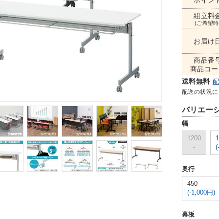
ポイン
組立料
(ご希望時
お届け
商品番
商品コー
送料無料
配送の状況に
バリエー
幅
1200
1
-
(
奥行
450
(-1,000円)
幕板