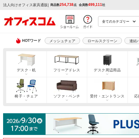
254,738
499,111
|
法人向けオフィス家具通販
商品数
点
会員数
社
HOTワード
メッシュチェア
ロールスクリーン
連結
デスク・机
フリーアドレス
デスク周辺用品
椅子・チェア
ソファ・ベンチ
受付・エントランス
応