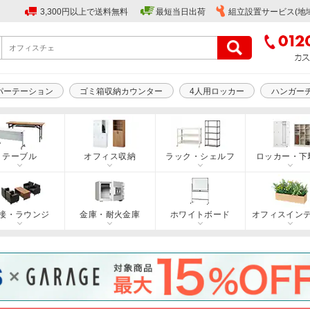
3,300円以上で送料無料
最短当日出荷
組立設置サービス(地
パーテーション
ゴミ箱収納カウンター
4人用ロッカー
ハンガー
テーブル
オフィス収納
ラック・シェルフ
ロッカー・下
接・ラウンジ
金庫・耐火金庫
ホワイトボード
オフィスイン