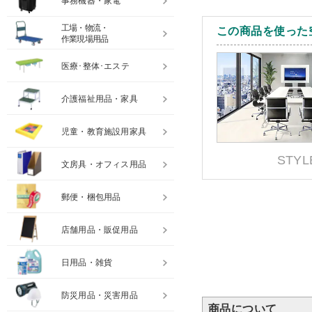
事務機器・家電
工場・物流・
この商品を使った
作業現場用品
医療･整体･エステ
介護福祉用品・家具
児童・教育施設用家具
STYL
文房具・オフィス用品
郵便・梱包用品
店舗用品・販促用品
日用品・雑貨
防災用品・災害用品
商品について