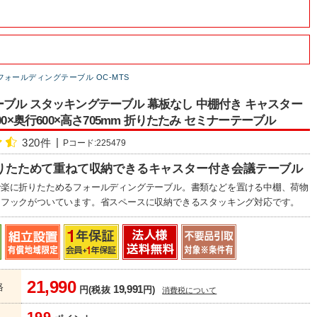
フォールディングテーブル OC-MTS
ブル スタッキングテーブル 幕板なし 中棚付き キャスター
00×奥行600×高さ705mm 折りたたみ セミナーテーブル
320件
Pコード:225479
りたためて重ねて収納できるキャスター付き会議テーブル
で楽に折りたためるフォールディングテーブル。書類などを置ける中棚、荷物
るフックがついています。省スペースに収納できるスタッキング対応です。
21,990
格
19,991
円(税抜
円)
消費税について