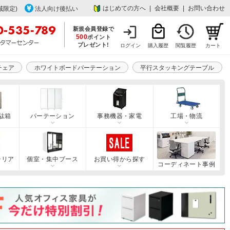
はじめての方へ
|
会社概要
|
お問い合わせ
域限定)
法人向け後払い
新規会員登録で
500
ポイント
プレゼント!
ログイン
購入履歴
閲覧履歴
カート
チェア
ホワイトボードパーテーション
平行スタッキングテーブル
駄箱
パーテーション
事務機器・家電
工場・物流
テリア
個室・集中ブース
お買い得から探す
コーディネート事例