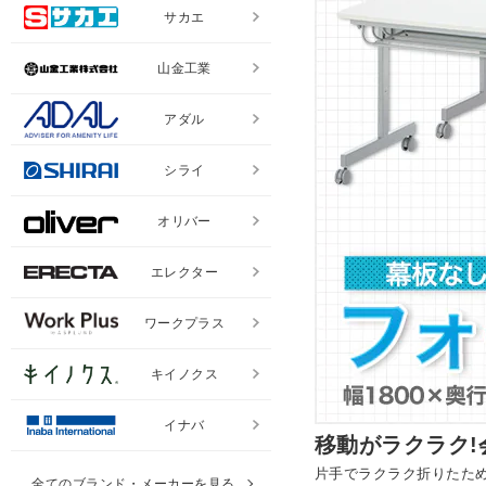
サカエ
山金工業
アダル
シライ
オリバー
エレクター
ワークプラス
キイノクス
イナバ
移動がラクラク
片手でラクラク折りたた
全てのブランド・メーカーを見る