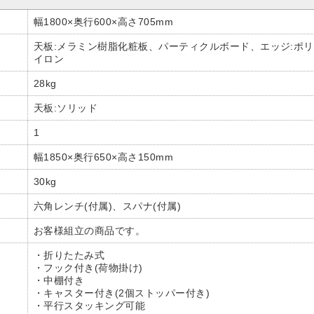
幅1800×奥行600×高さ705mm
天板:メラミン樹脂化粧板、パーティクルボード、エッジ:ポリ
イロン
28kg
天板:ソリッド
1
幅1850×奥行650×高さ150mm
30kg
六角レンチ(付属)、スパナ(付属)
お客様組立の商品です。
・折りたたみ式
・フック付き(荷物掛け)
・中棚付き
・キャスター付き(2個ストッパー付き)
・平行スタッキング可能