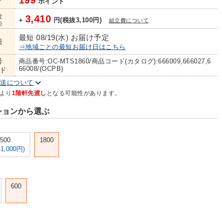
199
ト
ポイント
金
3,410
+
円(税抜3,100円)
組立費について
)
最短 08/19(水) お届け予定
日
⇒地域ごとの最短お届け日はこちら
号
商品番号:OC-MTS1860/商品コード(カタログ):666009,666027,6
66008/(OCPB)
ド
配送について
より
1階軒先渡し
となる可能性があります。
ションから選ぶ
500
1800
-1,000円)
600