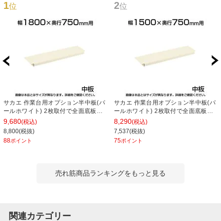
1
2
位
位
サカエ 作業台用オプション半中板(パ
サカエ 作業台用オプション半中板(パ
ールホワイト) 2枚取付で全面底板タ
ールホワイト) 2枚取付で全面底板タ
イプ 適合天板:幅1800×奥行750mm
イプ 適合天板:幅1500×奥行750mm
9,680
8,290
(税込)
(税込)
耐荷重50kg SKE-CKK1875NW
耐荷重50kg SKE-CKK1575NW
8,800(税抜)
7,537(税抜)
88
75
ポイント
ポイント
売れ筋商品ランキングをもっと見る
関連カテゴリー