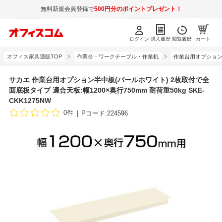
無料新規会員登録で
500円分のポイントプレゼント！
ログイン
購入履歴
閲覧履歴
カート
オフィス家具通販TOP
作業台・ワークテーブル・作業机
作業台用オプショ
サカエ 作業台用オプション半中板(パールホワイト) 2枚取付で全
面底板タイプ 適合天板:幅1200×奥行750mm 耐荷重50kg SKE-
CKK1275NW
0件
Pコード:224596