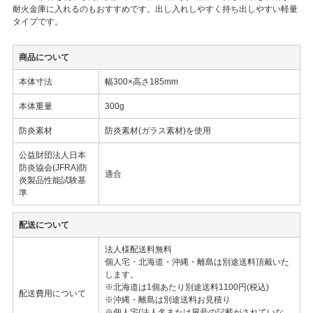
耐火金庫に入れるのもおすすめです。出し入れしやすく持ち出しやすい軽量
タイプです。
商品について
本体寸法
幅300×高さ185mm
本体重量
300g
防炎素材
防炎素材(ガラス素材)を使用
公益財団法人日本
防炎協会(JFRA)防
適合
炎製品性能試験基
準
配送について
法人様配送料無料
個人宅・北海道・沖縄・離島は別途送料頂戴いた
します。
※北海道は1個あたり別途送料1100円(税込)
配送費用について
※沖縄・離島は別途送料お見積り
※個人宅(法人名または屋号の記載がされていな