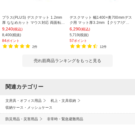
プラス(PLUS) デスクマット 1.2mm
デスクマット 幅1400×奥700mmデス
厚 ななめカット マウス対応 両面転写
ク用 マット厚3.2mm 【クリア/グリ
軽減 再生樹脂 幅1390×奥行690mm
ーン】
9,240
6,290
(税込)
(税込)
国産 DM-147ES
8,400(税抜)
5,719(税抜)
84
57
ポイント
ポイント
2件
12件
売れ筋商品ランキングをもっと見る
関連カテゴリー
文房具・オフィス用品
机上・文具収納
収納ケース・メッシュケース
防災用品・災害用品
非常時・緊急避難用品