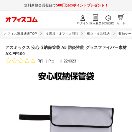
無料新規会員登録で
500円分のポイントプレゼント！
ログイン
購入履歴
閲覧履歴
カート
オフィス家具通販TOP
文房具・オフィス用品
机上・文具収納
収納ケー
アスミックス 安心収納保管袋 A5 防炎性能 グラスファイバー素材
AX-FP100
0件
Pコード:224023