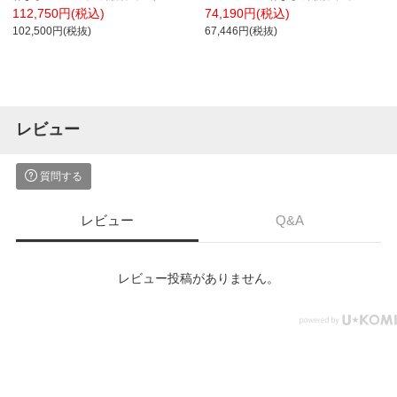
ャスター ハンガー付き 背クッション
キャスター 背クッション 布張り 背座
112,750円(税込)
74,190円(税込)
布張り(防炎) ホワイトボディokamura
別色(座色選択/背ライトグレー) 本体/脚
102,500円(税抜)
67,446円(税抜)
Sylphy C634ZW
ホワイトグレー
レビュー
質問する
レビュー
Q&A
レビュー投稿がありません。