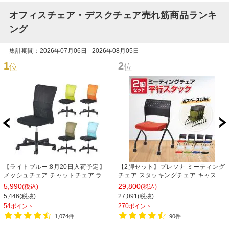
オフィスチェア・デスクチェア売れ筋商品ランキ
ング
集計期間：2026年07月06日 - 2026年08月05日
1
2
位
位
【ライトブルー:8月20日入荷予定】
【2脚セット】プレソナ ミーティング
メッシュチェア チャットチェア ラン
チェア スタッキングチェア キャスタ
バーサポート オフィスチェア デスク
ー付き 座面クッション 幅570×奥行
5,990
29,800
(税込)
(税込)
チェア 会議椅子 幅580×奥行580×高
565×高さ805mm 会議室 収納 法人
5,446(税抜)
27,091(税抜)
さ835-930mm
大人数 重ねる 会議用椅子 会議用チェ
54
270
ポイント
ポイント
ア
1,074件
90件