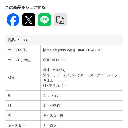
この商品をシェアする
商品について
サイズ(本体)
幅700×奥行660×高さ1060～1240mm
サイズ(その他)
座面 / 幅450mm
張地 / 本革張り
脚部・フレーム / アルミダイカストクロームメッ
材質
キ仕上
肘 / 本革カバー
座
クッション
肘
上下可動式
脚
キャスター脚
キャスター
ナイロン