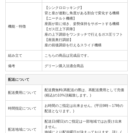
【シンクロロッキング】
背と座が連動し角度がある割合で変化する機構
【ニーチルト機構】
座面が前に傾き、姿勢保持をサポートする機構
機能・特徴
【ガス圧上下昇降】
座の上下調節をワンタッチで行えるガス圧リフト
【座面奥行調節】
座の前後調節を行えるスライド機構
組み立て
こちらの商品は完成品です。
備考
グリーン購入法適合商品
配送について
配送費無料(再配送の際は、再配送費用として売価
配送費用について
(税込)の10%頂戴致します。)
お時間のご指定は出来ません。(平日9時～17時の
時間指定について
配送となります。)
配送日(曜日)のご指定は一部地域ではお受け出来
ません。
配送地域について
地域により配送曜日が決まっております。詳しく