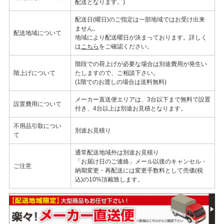
配送となります。)
配送日(曜日)のご指定は一部地域ではお受け出来
ません。
配送地域について
地域により配送曜日が決まっております。詳しく
は
こちら
をご確認ください。
階段での荷上げが必要な場合は別途費用が発生い
階上げについて
たしますので、ご相談下さい。
(1階でのお渡しの場合は送料無料)
メーカー直送便エリアは、3台以下まで無料で設置
設置費用について
付き、4台以上は別途お見積となります。
不用品引取につい
別途お見積り
て
通常配送地域外は別途お見積り
「お届け日のご連絡」メール以後のキャンセル・
ご注意
納期変更・再配送には変更手数料として売価(税
込)の10%頂戴致します。