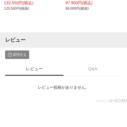
ナイロンキャスター ランバーサポート
ハイバック ダークグレーフレーム アジ
132,550円(税込)
97,900円(税込)
付き 背メッシュ 座面布張り ブラック
ャスト肘
120,500円(税抜)
89,000円(税抜)
ボディokamura Sylphy C685BS
レビュー
質問する
レビュー
Q&A
レビュー投稿がありません。