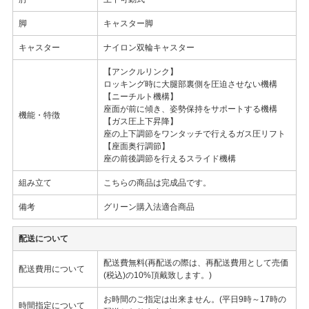
脚
キャスター脚
キャスター
ナイロン双輪キャスター
【アンクルリンク】
ロッキング時に大腿部裏側を圧迫させない機構
【ニーチルト機構】
座面が前に傾き、姿勢保持をサポートする機構
機能・特徴
【ガス圧上下昇降】
座の上下調節をワンタッチで行えるガス圧リフト
【座面奥行調節】
座の前後調節を行えるスライド機構
組み立て
こちらの商品は完成品です。
備考
グリーン購入法適合商品
配送について
配送費無料(再配送の際は、再配送費用として売価
配送費用について
(税込)の10%頂戴致します。)
お時間のご指定は出来ません。(平日9時～17時の
時間指定について