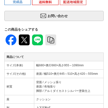
この商品をシェアする
商品について
サイズ(本体)
幅680×奥行660×高さ955～1090mm
サイズ(その他)
座面 / 幅510×奥行445～510×高さ420～555mm
背面 / メッシュ張り
材質
座面 / 布地張り
脚部 / アルミダイカストシルバー塗装仕上
座
クッション
肘
上下可動式