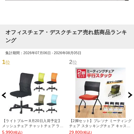
オフィスチェア・デスクチェア売れ筋商品ランキ
ング
集計期間：2026年07月06日 - 2026年08月05日
1
2
位
位
【ライトブルー:8月20日入荷予定】
【2脚セット】プレソナ ミーティング
メッシュチェア チャットチェア ラン
チェア スタッキングチェア キャスタ
バーサポート オフィスチェア デスク
ー付き 座面クッション 幅570×奥行
5,990
29,800
(税込)
(税込)