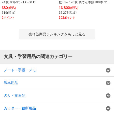
24枚 マルマン EC-S115
数30～170枚 装てん本数100本 マッ
クス EC-HD-12N-17
680
16,800
(税込)
(税込)
619(税抜)
15,273(税抜)
6
152
ポイント
ポイント
売れ筋商品ランキングをもっと見る
文具・学習用品の関連カテゴリー
ノート・手帳・メモ
製本用品
のり・接着剤
カッター・裁断用品