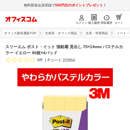
無料新規会員登録で
500円分のポイントプレゼント！
ログイン
購入履歴
閲覧履歴
カート
オフィス家具通販TOP
文房具・オフィス用品
文具・学習用品
ノート・
スリーエム ポスト・イット 強粘着 見出し 75×14mm パステルカ
ラー イエロー 90枚×4パッド
0件
Pコード:222654