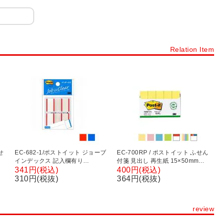
Relation Item
せ
EC-682-1/ポストイット ジョーブ
EC-700RP / ポストイット ふせん
インデックス 記入欄有り
付箋 見出し 再生紙 15×50mm
と
44×23mm 100枚入り スリーエム
500枚 スリーエム
341円(税込)
400円(税込)
310円(税抜)
364円(税抜)
review