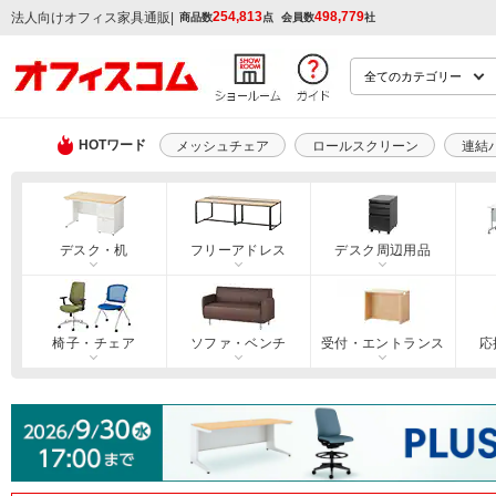
254,813
498,779
|
法人向けオフィス家具通販
商品数
点
会員数
社
HOTワード
メッシュチェア
ロールスクリーン
連結
デスク・机
フリーアドレス
デスク周辺用品
椅子・チェア
ソファ・ベンチ
受付・エントランス
応