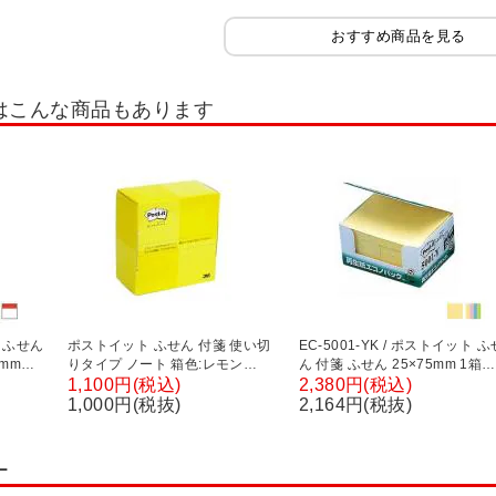
おすすめ商品を見る
はこんな商品もあります
ト ふせん
ポストイット ふせん 付箋 使い切
EC-5001-YK / ポストイット ふ
5mm
りタイプ ノート 箱色:レモン
ん 付箋 ふせん 25×75mm 1箱
74×69mm 300枚 スリーエム EC-
2000枚 再生紙エコノパック ま
1,100円(税込)
2,380円(税込)
POP-300Y
め買い スリーエム
1,000円(税抜)
2,164円(税抜)
ー