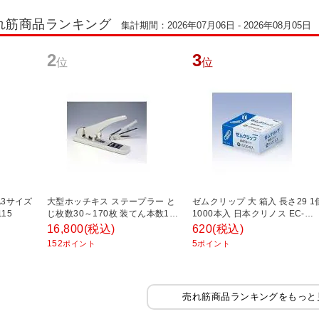
れ筋商品ランキング
集計期間：2026年07月06日 - 2026年08月05日
2
3
位
位
A3サイズ
大型ホッチキス ステープラー と
ゼムクリップ 大 箱入 長さ29 1
15
じ枚数30～170枚 装てん本数100
1000本入 日本クリノス EC-
本 マックス EC-HD-12N-17
GKULI-1-10
16,800
(税込)
620
(税込)
152
5
ポイント
ポイント
売れ筋商品ランキングをもっと