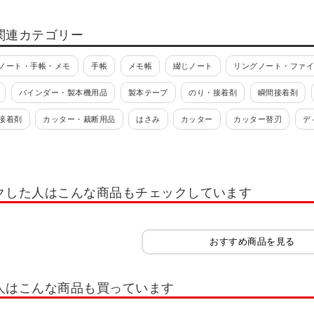
関連カテゴリー
ノート・手帳・メモ
手帳
メモ帳
綴じノート
リングノート・ファ
バインダー・製本機用品
製本テープ
のり・接着剤
瞬間接着剤
接着剤
カッター・裁断用品
はさみ
カッター
カッター替刃
デ
ホチキス
ホチキス針
パンチ
補強ラベル
テープ・結束用品
ープ
養生テープ・マスキングテープ
テープ台・テープカッター
装飾テ
クした人はこんな商品もチェックしています
・コンパス
コンパス
分度器
定規
セロファン紙・透明紙
おり
おすすめ商品を見る
人はこんな商品も買っています