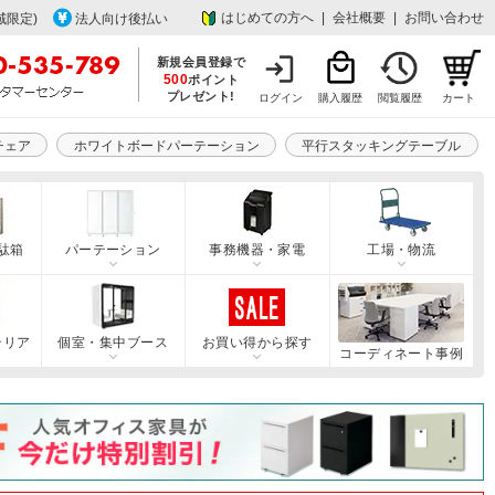
はじめての方へ
|
会社概要
|
お問い合わせ
域限定)
法人向け後払い
新規会員登録で
500
ポイント
プレゼント!
ログイン
購入履歴
閲覧履歴
カート
チェア
ホワイトボードパーテーション
平行スタッキングテーブル
駄箱
パーテーション
事務機器・家電
工場・物流
テリア
個室・集中ブース
お買い得から探す
コーディネート事例