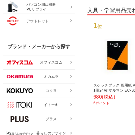
パソコン周辺機器
PCサプライ
文具・学習用品売
アウトレット
1
位
ブランド・メーカーから探す
オフィスコム
オカムラ
スケッチブック 画用紙 
1冊24枚 マルマン EC-S1
コクヨ
680
(税込)
6
ポイント
イトーキ
プラス
暮らしのデザイン