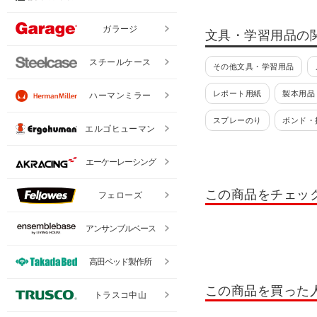
ガラージ
文具・学習用品の
スチールケース
その他文具・学習用品
レポート用紙
製本用品
ハーマンミラー
スプレーのり
ボンド・
エルゴヒューマン
ホチキス・穴あけパンチ
エーケーレーシング
両面テープ
ビニールテ
この商品をチェッ
フェローズ
クリップ・リング
定規
アンサンブルベース
高田ベッド製作所
この商品を買った
トラスコ中山