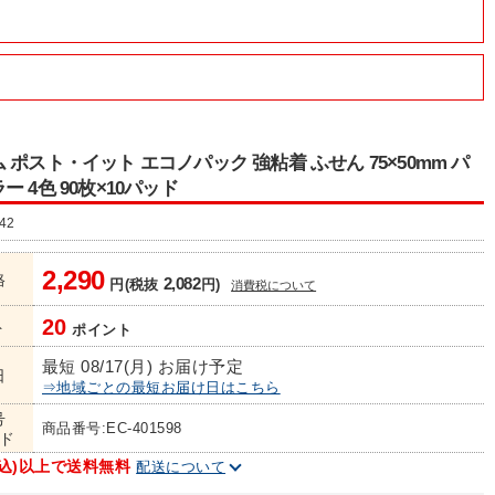
 ポスト・イット エコノパック 強粘着 ふせん 75×50mm パ
 4色 90枚×10パッド
42
2,290
格
2,082
円(税抜
円)
消費税について
20
ト
ポイント
最短 08/17(月) お届け予定
日
⇒地域ごとの最短お届け日はこちら
号
商品番号:EC-401598
ド
(税込)以上で送料無料
配送について