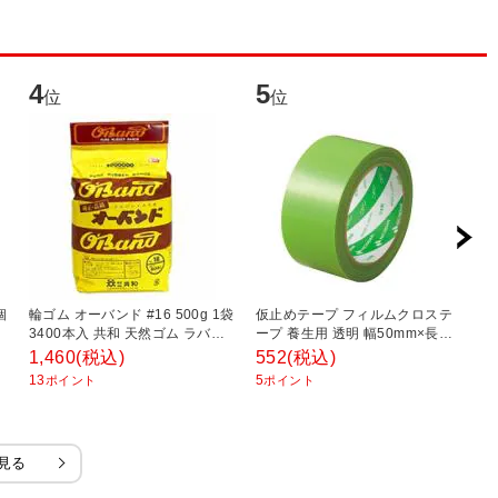
4
5
6
位
位
個
輪ゴム オーバンド #16 500g 1袋
仮止めテープ フィルムクロステ
デ
3400本入 共和 天然ゴム ラバー
ープ 養生用 透明 幅50mm×長さ
ー
バンド ゴムバンド 梱包資材 結束
25m 1巻 ニチバン EC-184-50
冊
1,460
(税込)
552
(税込)
1
用品/EC-GG-015
イ
13
5
1
ポイント
ポイント
見る