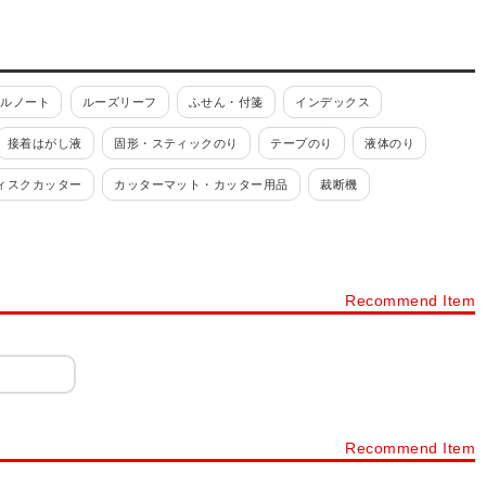
イルノート
ルーズリーフ
ふせん・付箋
インデックス
接着はがし液
固形・スティックのり
テープのり
液体のり
ィスクカッター
カッターマット・カッター用品
裁断機
PPテープ
クラフトテープ
布テープ
セロハンテープ
ープ
メンディングテープ
シール剥し
ゴム・輪ゴム
Recommend Item
がみ
原稿用紙
Recommend Item