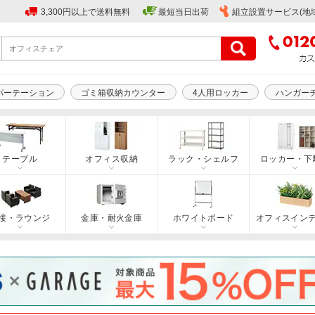
3,300円以上で送料無料
最短当日出荷
組立設置サービス(地
パーテーション
ゴミ箱収納カウンター
4人用ロッカー
ハンガー
テーブル
オフィス収納
ラック・シェルフ
ロッカー・下
接・ラウンジ
金庫・耐火金庫
ホワイトボード
オフィスイン