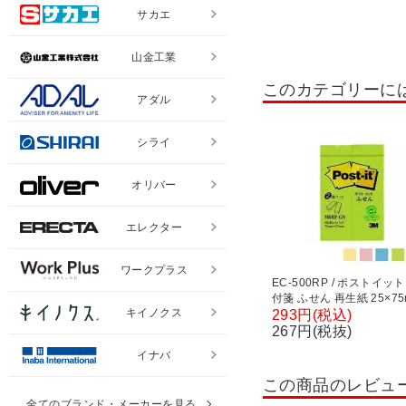
サカエ
山金工業
このカテゴリーに
アダル
シライ
オリバー
エレクター
ワークプラス
EC-500RP / ポストイッ
付箋 ふせん 再生紙 25×7
キイノクス
200枚 スリーエム
293円(税込)
267円(税抜)
イナバ
この商品のレビュ
全てのブランド・メーカーを見る