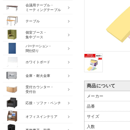
会議用テーブル・
ミーティングテーブル
テーブル
個室ブース・
集中ブース
パーテーション・
間仕切り
ホワイトボード
金庫・耐火金庫
商品について
受付カウンター・
受付台
メーカー
応接・ソファ・ベンチ
品番
サイズ
オフィスインテリア
入数