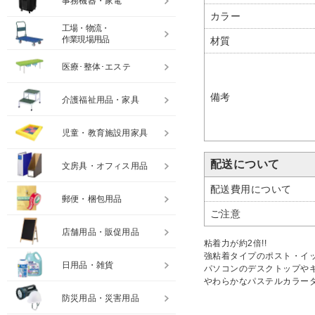
事務機器・家電
カラー
工場・物流・
作業現場用品
材質
医療･整体･エステ
備考
介護福祉用品・家具
児童・教育施設用家具
配送について
文房具・オフィス用品
配送費用について
郵便・梱包用品
ご注意
店舗用品・販促用品
粘着力が約2倍!!
強粘着タイプのポスト・イッ
日用品・雑貨
パソコンのデスクトップや
やわらかなパステルカラー
防災用品・災害用品