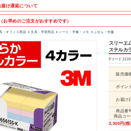
お届け遅延について
（お早めのご注文がおすすめです）
具・オフィス用品
文具・学習用品
ノート・手帳・メモ
ふせん・付箋
スリーエム
ステルカラー
Pコード:2226
販売価
ポイン
お届け
商品番
商品コー
3,300円