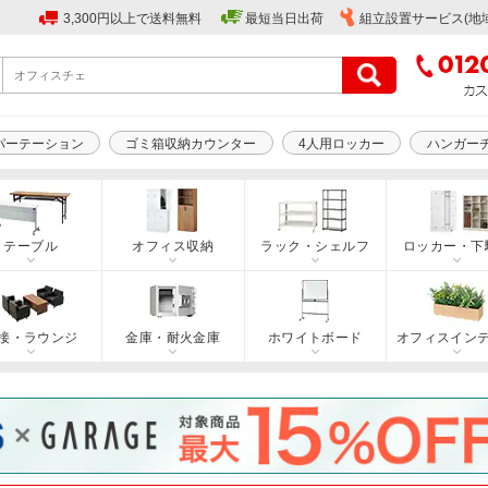
3,300円以上で送料無料
最短当日出荷
組立設置サービス(地
パーテーション
ゴミ箱収納カウンター
4人用ロッカー
ハンガー
テーブル
オフィス収納
ラック・シェルフ
ロッカー・下
接・ラウンジ
金庫・耐火金庫
ホワイトボード
オフィスイン