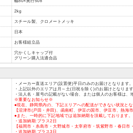
幅80×奥行508
2kg
スチール製、クロメートメッキ
日本
お客様組立品
穴かくしキャップ付
グリーン購入法適合品
・メーカー直送エリア(設置便)平日のみのお届けとなります
・上記以外のエリアは月～土(日祝を除く)のお届けとなりま
・法人名・屋号の記載がない場合、または個人のお客様は、
※重要なお知らせ※
●現在、静岡県内の、下記エリアへの配送ができない状況と
【沼津市(戸田・井田)、函南町、伊豆の国市、伊豆市、熱海
●また、一時的に下記地域では追加納期を頂戴しております。
・追加納期:プラス2日
【福岡市・糸島市・大野城市・太宰府市・筑紫野市・春日市
・追加納期:プラス3日