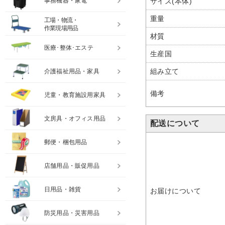
事務機器・家電
サイズ(本体)
重量
工場・物流・
作業現場用品
材質
医療･整体･エステ
生産国
組み立て
介護福祉用品・家具
備考
児童・教育施設用家具
文房具・オフィス用品
配送について
郵便・梱包用品
店舗用品・販促用品
日用品・雑貨
お届けについて
防災用品・災害用品