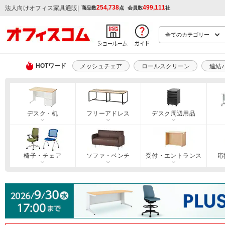
254,738
499,111
|
法人向けオフィス家具通販
商品数
点
会員数
社
HOTワード
メッシュチェア
ロールスクリーン
連結
デスク・机
フリーアドレス
デスク周辺用品
椅子・チェア
ソファ・ベンチ
受付・エントランス
応