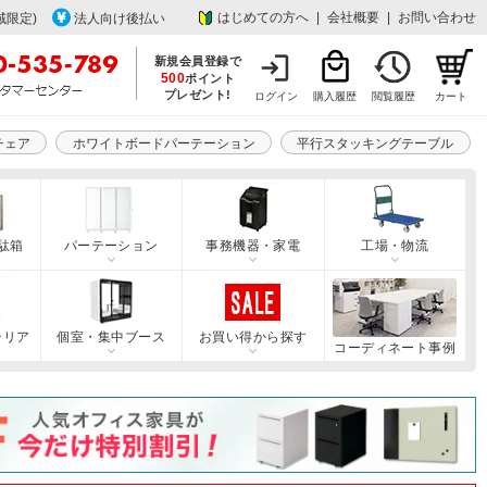
はじめての方へ
|
会社概要
|
お問い合わせ
域限定)
法人向け後払い
新規会員登録で
500
ポイント
プレゼント!
ログイン
購入履歴
閲覧履歴
カート
チェア
ホワイトボードパーテーション
平行スタッキングテーブル
駄箱
パーテーション
事務機器・家電
工場・物流
テリア
個室・集中ブース
お買い得から探す
コーディネート事例