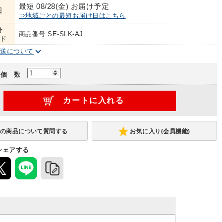
最短 08/28(金) お届け予定
日
⇒地域ごとの最短お届け日はこちら
号
商品番号:SE-SLK-AJ
ド
配送について
個 数
お気に入り(会員機能)
シェアする